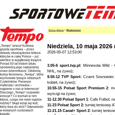
Strona główna
>
Wiadomości
Niedziela, 10 maja 2026 r
„Tempo” wraca! Kultowa
gazeta sportowa – przez
2026-05-07 12:53:00
dekady obowiązkowa lektura
kibiców w całej Polsce – już
wkrótce w wyjątkowej książce.
Ponad 50 lat historii tytułu
3.05-6 sport.tvp.pl:
Minnesota Wild - C
opowiedzą jego najbardziej
NHL, na żywo);
znani dziennikarze. Odsłonią
kulisy fenomenu „Tempa”, które
9.55-12 TVP Sport:
Czarni Sosnowiec -
wychowało tysiące oddanych
Czytelników. Pierwsze
kobiet, na żywo);
materiały i archiwalia –
10.55-15 Polsat Sport Premium 2
: m
najpierw u nas w Internecie!
Dlaczego „Tempo” rozpalało
wyścigi na żywo;
emocje? Co kochali w nim
11-12.30 Polsat Sport 1
: Cafe Futbol, n
kibice, czego nie mieli nigdzie
indziej? Skąd wziął się kult,
11-23 Polsat Sport 2:
turniej tenisowy 
który trwa do dziś? Odpowiedzi
11-21.15 Canal+ Sport 2:
turniej teni
w kolejnych rozdziałach
książki: