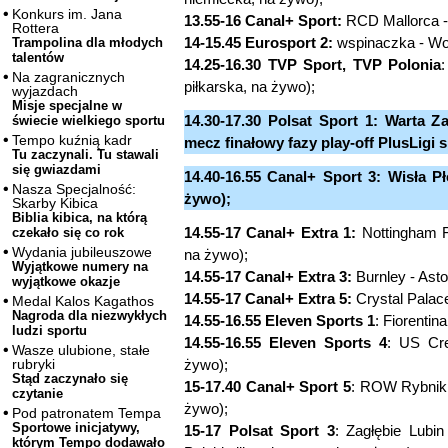
Konkurs im. Jana
13.55-16 Canal+ Sport:
RCD Mallorca - V
Rottera
14-15.45 Eurosport 2:
wspinaczka - Wor
Trampolina dla młodych
talentów
14.25-16.30 TVP Sport, TVP Polonia
Na zagranicznych
piłkarska, na żywo);
wyjazdach
Misje specjalne w
14.30-17.30 Polsat Sport 1: Warta Z
świecie wielkiego sportu
Tempo kuźnią kadr
mecz finałowy fazy play-off PlusLigi s
Tu zaczynali. Tu stawali
się gwiazdami
14.40-16.55 Canal+ Sport 3: Wisła Pł
Nasza Specjalność:
żywo);
Skarby Kibica
Biblia kibica, na którą
14.55-17 Canal+ Extra
1:
Nottingham Fo
czekało się co rok
Wydania jubileuszowe
na żywo);
Wyjątkowe numery na
14.55-17 Canal+ Extra
3:
Burnley - Asto
wyjątkowe okazje
14.55-17 Canal+ Extra
5:
Crystal Palace
Medal Kalos Kagathos
Nagroda dla niezwykłych
14.55-16.55 Eleven Sports 1
: Fiorentin
ludzi sportu
14.55-16.55 Eleven Sports 4
: US Cr
Wasze ulubione, stałe
żywo);
rubryki
Stąd zaczynało się
15-17.40 Canal+ Sport 5
: ROW Rybnik 
czytanie
żywo);
Pod patronatem Tempa
Sportowe inicjatywy,
15-17 Polsat Sport
3
: Zagłębie Lubin
którym Tempo dodawało