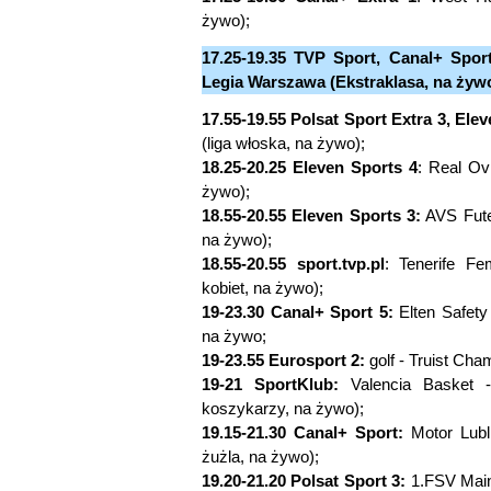
żywo);
17.25-19.35 TVP Sport, Canal+ Sport
Legia Warszawa (Ekstraklasa, na żyw
17.55-19.55 Polsat Sport Extra 3, Ele
(liga włoska, na żywo);
18.25-20.25 Eleven Sports 4
: Real Ov
żywo);
18.55-20.55 Eleven Sports 3:
AVS Futeb
na żywo);
18.55-20.55 sport.tvp.pl
: Tenerife Fe
kobiet, na żywo);
19-23.30 Canal+ Sport 5:
Elten Safety
na żywo;
19-23.55 Eurosport 2:
golf - Truist Cha
19-21 SportKlub:
Valencia Basket -
koszykarzy, na żywo);
19.15-21.30 Canal+ Sport:
Motor Lubl
żużla, na żywo);
19.20-21.20 Polsat Sport 3:
1.FSV Mainz