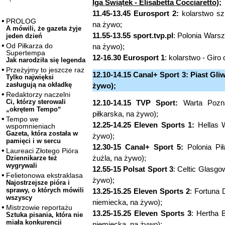
Iga Świątek - Elisabetta Cocciaretto);
11.45-13.45 Eurosport 2:
kolarstwo sz
PROLOG
na żywo;
A mówili, że gazeta żyje
11.55-13.55 sport.tvp.pl
: Polonia Warsz
jeden dzień
Od Piłkarza do
na żywo);
Supertempa
12-16.30 Eurosport 1
: kolarstwo - Giro 
Jak narodziła się legenda
Przeżyjmy to jeszcze raz
12.10-14.15 Canal+ Sport 3: Piast Gli
Tylko najwięksi
zasługują na okładkę
żywo);
Redaktorzy naczelni
Ci, którzy sterowali
12.10-14.15 TVP Sport:
Warta Pozna
„okrętem Tempo“
piłkarska, na żywo);
Tempo we
12.25-14.25 Eleven Sports 1:
Hellas W
wspomnieniach
Gazeta, która została w
żywo);
pamięci i w sercu
12.30-15 Canal+ Sport 5:
Polonia Pił
Laureaci Złotego Pióra
żużla, na żywo);
Dziennikarze też
wygrywali
12.55-15 Polsat Sport 3
: Celtic Glasgo
Felietonowa ekstraklasa
żywo);
Najostrzejsze pióra i
sprawy, o których mówili
13.25-15.25 Eleven Sports 2
: Fortuna 
wszyscy
niemiecka, na żywo);
Mistrzowie reportażu
13.25-15.25 Eleven Sports 3
: Hertha B
Sztuka pisania, która nie
miała konkurencji
niemiecka, na żywo);