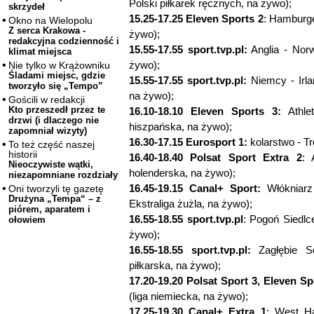
Polski piłkarek ręcznych, na żywo);
skrzydeł
15.25-17.25 Eleven Sports 2
: Hamburge
Okno na Wielopolu
Z serca Krakowa -
żywo);
redakcyjna codzienność i
15.55-17.55 sport.tvp.pl:
Anglia - Norw
klimat miejsca
żywo);
Nie tylko w Krążowniku
Śladami miejsc, gdzie
15.55-17.55 sport.tvp.pl:
Niemcy - Irlan
tworzyło się „Tempo”
na żywo);
Gościli w redakcji
Kto przeszedł przez te
16.10-18.10 Eleven Sports 3:
Athlet
drzwi (i dlaczego nie
hiszpańska, na żywo);
zapomniał wizyty)
16.30-17.15 Eurosport 1:
kolarstwo - T
To też część naszej
historii
16.40-18.40 Polsat Sport Extra 2
: 
Nieoczywiste wątki,
holenderska, na żywo);
niezapomniane rozdziały
16.45-19.15 Canal+ Sport:
Włókniarz
Oni tworzyli tę gazetę
Drużyna „Tempa“ – z
Ekstraliga żużla, na żywo);
piórem, aparatem i
16.55-18.55 sport.tvp.pl
: Pogoń Siedlce
ołowiem
żywo);
16.55-18.55 sport.tvp.pl:
Zagłębie So
piłkarska, na żywo);
17.20-19.20 Polsat Sport 3, Eleven Sp
(liga niemiecka, na żywo);
17.25-19.30 Canal+ Extra 1
: West Ha