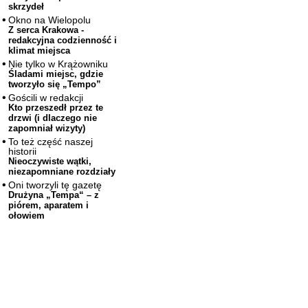
skrzydeł
Okno na Wielopolu
Z serca Krakowa -
redakcyjna codzienność i
klimat miejsca
Nie tylko w Krążowniku
Śladami miejsc, gdzie
tworzyło się „Tempo”
Gościli w redakcji
Kto przeszedł przez te
drzwi (i dlaczego nie
zapomniał wizyty)
To też część naszej
historii
Nieoczywiste wątki,
niezapomniane rozdziały
Oni tworzyli tę gazetę
Drużyna „Tempa“ – z
piórem, aparatem i
ołowiem