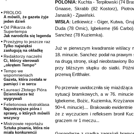
POLONIA
: Kuchta - Terpiłowski (74 Bra
Gnaase, Skrabb (82 Kostorz), Piotro
PROLOG
Janasik) - Zjawiński.
A mówili, że gazeta żyje
WISŁA
: Letkiewicz - Giger, Kutwa, Gruj
jeden dzień
Od Piłkarza do
Duda (78 Omic), Igbekeme (66 Carbo), 
Supertempa
Sanchez (78 Kuziemka).
Jak narodziła się legenda
Przeżyjmy to jeszcze raz
Tylko najwięksi
Już w pierwszym kwadransie wiślacy mi
zasługują na okładkę
18. minucie. Sanchez podał na prawym sk
Redaktorzy naczelni
Ci, którzy sterowali
na drugą stronę, skąd nieobstawiony Boż
„okrętem Tempo“
przy bliższym słupku do siatki. Późni
Tempo we
przerwą Ertlthaler.
wspomnieniach
Gazeta, która została w
pamięci i w sercu
Po przerwie uwidoczniła się miażdżąca 
Laureaci Złotego Pióra
sytuacji bramkowych, a w 76. minucie 
Dziennikarze też
wygrywali
Igbekeme, Bożic, Kuziemka, Krzyżanow
Felietonowa ekstraklasa
90+4. minucie)… Brakowało ewidentnie s
Najostrzejsze pióra i
sprawy, o których mówili
że z wyczuciem i refleksem bronił Kuch
wszyscy
graczem nr 1 meczu...
Mistrzowie reportażu
Sztuka pisania, która nie
miała konkurencji
Gospodarze z rzadka zagrażali bramce 