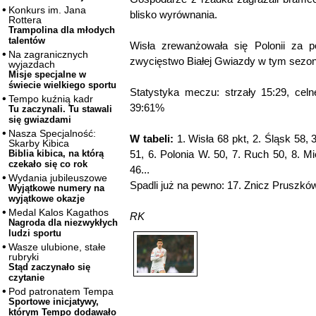
Konkurs im. Jana
blisko wyrównania.
Rottera
Trampolina dla młodych
talentów
Wisła zrewanżowała się Polonii za po
Na zagranicznych
zwycięstwo Białej Gwiazdy w tym sezoni
wyjazdach
Misje specjalne w
świecie wielkiego sportu
Statystyka meczu: strzały 15:29, celne
Tempo kuźnią kadr
39:61%
Tu zaczynali. Tu stawali
się gwiazdami
Nasza Specjalność:
W tabeli:
1. Wisła 68 pkt, 2. Śląsk 58, 
Skarby Kibica
51, 6. Polonia W. 50, 7. Ruch 50, 8. M
Biblia kibica, na którą
czekało się co rok
46...
Wydania jubileuszowe
Spadli już na pewno: 17. Znicz Pruszkó
Wyjątkowe numery na
wyjątkowe okazje
Medal Kalos Kagathos
RK
Nagroda dla niezwykłych
ludzi sportu
Wasze ulubione, stałe
rubryki
Stąd zaczynało się
czytanie
Pod patronatem Tempa
Sportowe inicjatywy,
którym Tempo dodawało