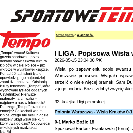
Strona główna
>
Wiadomości
I LIGA. Popisowa Wisła 
„Tempo” wraca! Kultowa
gazeta sportowa – przez
2026-05-15 23:04:00
RK
dekady obowiązkowa lektura
kibiców w całej Polsce – już
Wisła, po zapewnieniu sobie awansu 
wkrótce w wyjątkowej książce.
Ponad 50 lat historii tytułu
Warszawie popisowo. Wygrała wprawd
opowiedzą jego najbardziej
strzelić o wiele więcej bramek. Sam Duar
znani dziennikarze. Odsłonią
kulisy fenomenu „Tempa”, które
z jego podania Bożic zdobył zwycięskieg
wychowało tysiące oddanych
Czytelników. Pierwsze
materiały i archiwalia –
33. kolejka I ligi piłkarskiej
najpierw u nas w Internecie!
Dlaczego „Tempo” rozpalało
emocje? Co kochali w nim
Polonia Warszawa - Wisła Kraków 0-1 
kibice, czego nie mieli nigdzie
indziej? Skąd wziął się kult,
0-1 Marko Bożic 18
który trwa do dziś? Odpowiedzi
w kolejnych rozdziałach
Sędziował Bartosz Frankowski (Toruń). 
książki: