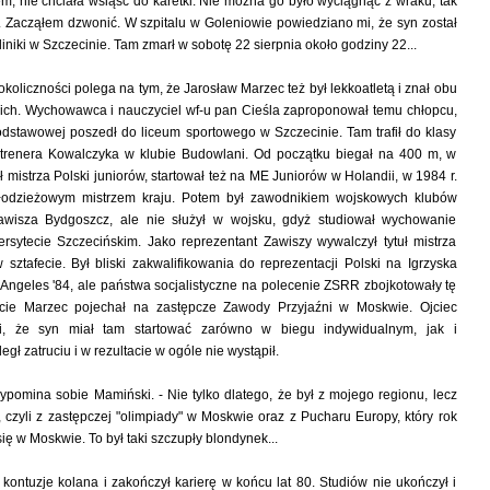
iem, nie chciała wsiąść do karetki. Nie można go było wyciągnąć z wraku, tak
.. Zacząłem dzwonić. W szpitalu w Goleniowie powiedziano mi, że syn został
iniki w Szczecinie. Tam zmarł w sobotę 22 sierpnia około godziny 22...
koliczności polega na tym, że Jarosław Marzec też był lekkoatletą i znał obu
kich. Wychowawca i nauczyciel wf-u pan Cieśla zaproponował temu chłopcu,
dstawowej poszedł do liceum sportowego w Szczecinie. Tam trafił do klasy
 i trenera Kowalczyka w klubie Budowlani. Od początku biegał na 400 m, w
uł mistrza Polski juniorów, startował też na ME Juniorów w Holandii, w 1984 r.
młodzieżowym mistrzem kraju. Potem był zawodnikiem wojskowych klubów
awisza Bydgoszcz, ale nie służył w wojsku, gdyż studiował wychowanie
rsytecie Szczecińskim. Jako reprezentant Zawiszy wywalczył tytuł mistrza
 sztafecie. Był bliski zakwalifikowania do reprezentacji Polski na Igrzyska
 Angeles '84, ale państwa socjalistyczne na polecenie ZSRR zbojkotowały tę
kcie Marzec pojechał na zastępcze Zawody Przyjaźni w Moskwie. Ojciec
zi, że syn miał tam startować zarówno w biegu indywidualnym, jak i
egł zatruciu i w rezultacie w ogóle nie wystąpił.
ypomina sobie Mamiński. - Nie tylko dlatego, że był z mojego regionu, lecz
, czyli z zastępczej "olimpiady" w Moskwie oraz z Pucharu Europy, który rok
się w Moskwie. To był taki szczupły blondynek...
kontuzje kolana i zakończył karierę w końcu lat 80. Studiów nie ukończył i