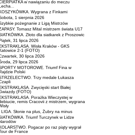
CIERPIATKA w nawiązaniu do meczu
Lecha...
KOSZYKÓWKA. Wygrana z Finkami
Sobota, 1 sierpnia 2026
Szybkie pożegnanie z Ligą Mistrzów
ZAPASY. Tomasz Mital mistrzem świata U17
SIATKÓWKA. Złoto dla siatkarek z Proszowic
Piątek, 31 lipca 2026
EKSTRAKLASA. Wisła Kraków - GKS
Katowice 2-1 (FOTO)
Czwartek, 30 lipca 2026
Środa, 29 lipca 2026
SPORTY MOTOROWE. Triumf Fina w
Rajdzie Polski
STRZELECTWO. Trzy medale Łukasza
Czapli
EKSTRAKLASA. Zwycięski start Białej
Gwiazdy (FOTO)
EKSTRAKLASA. Porażka Wieczystej w
debiucie, remis Cracovii z mistrzem, wygrana
Wisły
I LIGA. Słonie na plus, Żubry na minus
SIATKÓWKA. Triumf Turczynek w Lidze
Narodów
KOLARSTWO. Pogacar po raz piąty wygrał
Tour de France