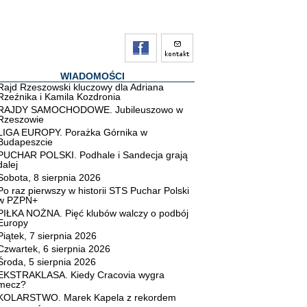
WIADOMOŚCI
Rajd Rzeszowski kluczowy dla Adriana
Rzeźnika i Kamila Kozdronia
RAJDY SAMOCHODOWE. Jubileuszowo w
Rzeszowie
LIGA EUROPY. Porażka Górnika w
Budapeszcie
PUCHAR POLSKI. Podhale i Sandecja grają
dalej
Sobota, 8 sierpnia 2026
Po raz pierwszy w historii STS Puchar Polski
w PZPN+
PIŁKA NOŻNA. Pięć klubów walczy o podbój
Europy
Piątek, 7 sierpnia 2026
Czwartek, 6 sierpnia 2026
Środa, 5 sierpnia 2026
EKSTRAKLASA. Kiedy Cracovia wygra
mecz?
KOLARSTWO. Marek Kapela z rekordem