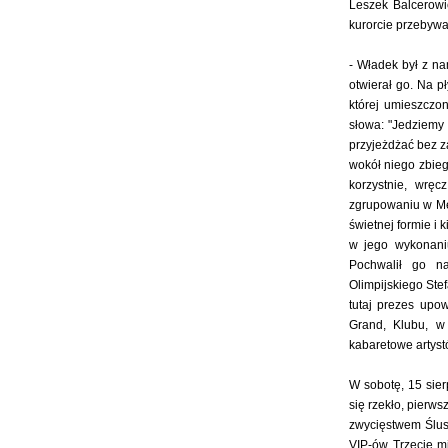
Leszek Balcerowi
kurorcie przebywa 
- Władek był z na
otwierał go. Na p
której umieszczo
słowa: "Jedziemy
przyjeżdżać bez z
wokół niego zbieg
korzystnie, wrę
zgrupowaniu w Mek
świetnej formie i 
w jego wykonaniu
Pochwalił go na
Olimpijskiego Stef
tutaj prezes upo
Grand, Klubu, w
kabaretowe artystó
W sobotę, 15 sier
się rzekło, pierws
zwycięstwem Ślusa
VIP-ów. Trzecie mi