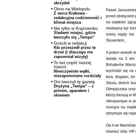
skrzydeł
Okno na Wielopolu
Paweł Januszewski
Z serca Krakowa -
przed zdobyciem p
redakcyjna codzienność i
na ostatnim zgru
klimat miejsca
Nie tylko w Krążowniku
niedawna był tren
Śladami miejsc, gdzie
sceny nigdy nie 
tworzyło się „Tempo”
Ślusarskim...
Gościli w redakcji
Kto przeszedł przez te
drzwi (i dlaczego nie
A potem wsiedli 
zapomniał wizyty)
świata na 3 km 
To też część naszej
Bohaterów Warsza
historii
wychodzi się na 
Nieoczywiste wątki,
niezapomniane rozdziały
kina. Bogdan, bo 
Oni tworzyli tę gazetę
Slavia, dwóch bud
Drużyna „Tempa“ – z
Olimpijczyka ora
piórem, aparatem i
którzy trenują w 
ołowiem
Albuquerque w am
rosnące na miękk
utrzymuje się najw
Od 4 lat Mamiński
również mila VIP-