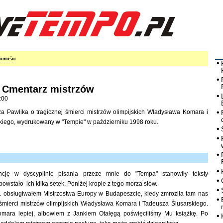
omości
 Cmentarz mistrzów
:00
a Pawlika o tragicznej śmierci mistrzów olimpijskich Władysława Komara i
kiego, wydrukowany w "Tempie" w październiku 1998 roku.
cję w dyscyplinie pisania przeze mnie do "Tempa" stanowiły teksty
powstało ich kilka setek. Poniżej krople z tego morza słów.
r. obsługiwałem Mistrzostwa Europy w Budapeszcie, kiedy zmroziła tam nas
śmierci mistrzów olimpijskich Władysława Komara i Tadeusza Ślusarskiego.
mara lepiej, albowiem z Jankiem Otałęgą poświęciliśmy Mu książkę. Po