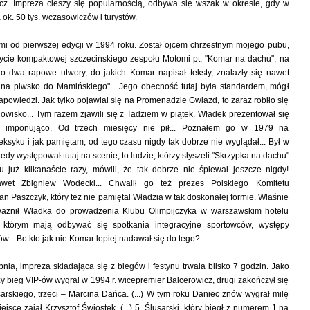
cz. Impreza cieszy się popularnością, odbywa się wszak w okresie, gdy w
ok. 50 tys. wczasowiczów i turystów.
mi od pierwszej edycji w 1994 roku. Został ojcem chrzestnym mojego pubu,
łycie kompaktowej szczecińskiego zespołu Motomi pt. "Komar na dachu", na
no dwa rapowe utwory, do jakich Komar napisał teksty, znalazły się nawet
 na piwsko do Mamińskiego"... Jego obecność tutaj była standardem, mógł
apowiedzi. Jak tylko pojawiał się na Promenadzie Gwiazd, to zaraz robiło się
owisko... Tym razem zjawili się z Tadziem w piątek. Władek prezentował się
cz imponująco. Od trzech miesięcy nie pił... Poznałem go w 1979 na
syku i jak pamiętam, od tego czasu nigdy tak dobrze nie wyglądał... Był w
kiedy występował tutaj na scenie, to ludzie, którzy słyszeli "Skrzypka na dachu"
 już kilkanaście razy, mówili, że tak dobrze nie śpiewał jeszcze nigdy!
wet Zbigniew Wodecki... Chwalił go też prezes Polskiego Komitetu
an Paszczyk, który też nie pamiętał Władzia w tak doskonałej formie. Właśnie
ważnił Władka do prowadzenia Klubu Olimpijczyka w warszawskim hotelu
 którym mają odbywać się spotkania integracyjne sportowców, występy
w... Bo kto jak nie Komar lepiej nadawał się do tego?
pnia, impreza składająca się z biegów i festynu trwała blisko 7 godzin. Jako
zy bieg VIP-ów wygrał w 1994 r. wicepremier Balcerowicz, drugi zakończył się
rskiego, trzeci – Marcina Dańca. (...) W tym roku Daniec znów wygrał milę
ejsce zajął Krzysztof Świostek, (...) 5. Ślusarski, który biegł z numerem 1 na