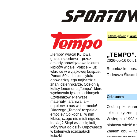
Strona główna
>
Wiad
„TEMPO”.
„Tempo” wraca! Kultowa
gazeta sportowa – przez
2026-05-16 00:51
dekady obowiązkowa lektura
kibiców w całej Polsce – już
Reportaż Ireneusz
wkrótce w wyjątkowej książce.
Tadeusza Ślusars
Ponad 50 lat historii tytułu
opowiedzą jego najbardziej
znani dziennikarze. Odsłonią
kulisy fenomenu „Tempa”, które
wychowało tysiące oddanych
Od autora
Czytelników. Pierwsze
materiały i archiwalia –
najpierw u nas w Internecie!
Osobną konkuren
Dlaczego „Tempo” rozpalało
lekkoatletyczne – 
emocje? Co kochali w nim
kibice, czego nie mieli nigdzie
W sierpniu 1998 
indziej? Skąd wziął się kult,
hiobowa wieść o 
który trwa do dziś? Odpowiedzi
Znałem obu – Ko
w kolejnych rozdziałach
książki: