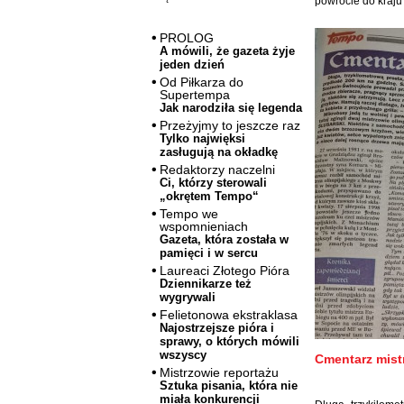
powrocie do kraju
PROLOG
A mówili, że gazeta żyje
jeden dzień
Od Piłkarza do
Supertempa
Jak narodziła się legenda
Przeżyjmy to jeszcze raz
Tylko najwięksi
zasługują na okładkę
Redaktorzy naczelni
Ci, którzy sterowali
„okrętem Tempo“
Tempo we
wspomnieniach
Gazeta, która została w
pamięci i w sercu
Laureaci Złotego Pióra
Dziennikarze też
wygrywali
Felietonowa ekstraklasa
Najostrzejsze pióra i
sprawy, o których mówili
wszyscy
Cmentarz mist
Mistrzowie reportażu
Sztuka pisania, która nie
miała konkurencji