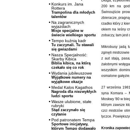
Długa, trzykilom
Konkurs im. Jana
200 km na godz
Rottera
Świnoujście prow
Trampolina dla młodych
talentów
zbieracze, pragnąc
Na zagranicznych
rzadko który z ki
wyjazdach
okiem na leśny cm
Misje specjalne w
świecie wielkiego sportu
zobaczy, tam jest 
Tempo kuźnią kadr
Tu zaczynali. Tu stawali
Mikrobusy jadą t
się gwiazdami
zginęli mistrzowie
Nasza Specjalność:
z aut stają, pas
Skarby Kibica
Biblia kibica, na którą
żałobnymi wstęga
czekało się co rok
wszystkim domin
Wydania jubileuszowe
osmalone gałęzie. 
Wyjątkowe numery na
wyjątkowe okazje
Medal Kalos Kagathos
27 września 1981
Nagroda dla niezwykłych
syna Komara – Mi
ludzi sportu
Moskwy '80 w bieg
Wasze ulubione, stałe
którym zawsze kto
rubryki
Stąd zaczynało się
czci mistrzów ol
czytanie
tyczce. Powiększył
Pod patronatem Tempa
Sportowe inicjatywy,
Kronika zapowied
którym Tempo dodawało