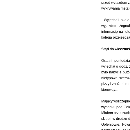
przed wyjazdem zg
wykrywania metalu
- Wyjechali około
wyjazdem żegnał
informację na tel
kolega przejeżdżał 
Stąd do wiecznoś
Ostatni poniedz
wyjechał o godz.
było nabycie butó
nietypowe, szersze
pizzy i znużeni r
kierowcy...
Mający wszczepion
wypadku pod Golen
Miałem przeczucie
sklep i w drodze 
Goleniowie. Powi