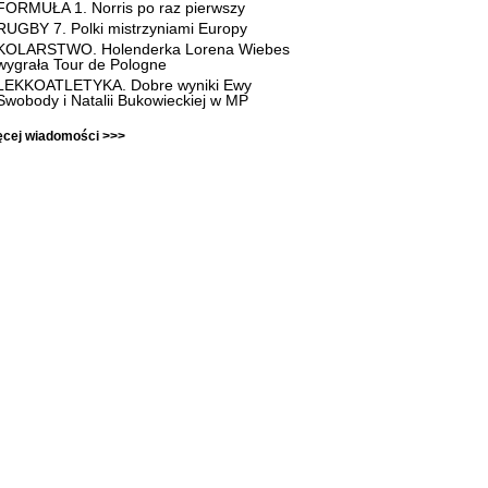
FORMUŁA 1. Norris po raz pierwszy
RUGBY 7. Polki mistrzyniami Europy
KOLARSTWO. Holenderka Lorena Wiebes
wygrała Tour de Pologne
LEKKOATLETYKA. Dobre wyniki Ewy
Swobody i Natalii Bukowieckiej w MP
ęcej wiadomości >>>