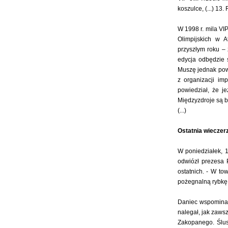
koszulce, (...) 13.
W 1998 r. mila VI
Olimpijskich w A
przyszłym roku –
edycja odbędzie s
Muszę jednak powi
z organizacji im
powiedział, że j
Międzyzdroje są 
(...)
Ostatnia wieczer
W poniedziałek, 1
odwiózł prezesa 
ostatnich. - W to
pożegnalną rybkę 
Daniec wspominał 
nalegał, jak zaws
Zakopanego. Ślus