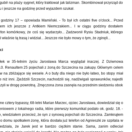
ubił na plaży sygnet, który traktował jak talizman. Skombinował przyrząd do
 i jeszcze na godzinę przed wyjazdem szukał.
 godziny 17 – opowiada Mamiński. - To był ich ostatni five o'clock... Przed
em ich jeszcze z Antkiem Niemczakiem... I w ciągu godziny dostałem
efon komórkowy, że coś się wydarzyło... Zadzwonił Rysiu Stadniuk, którego
właśnie tą trasą i widział... Jeszcze nie było mowy o tym, że zginęli...
ci
iałek w 35-letnim życiu Jarosława Marca wyglądał inaczej. Z Dziwnowa
 10. Renaultem 25 pojechali z żoną do Szczecina na zakupy. Głównym celem
w na zbliżające się wesele. A o buty dla niego nie było łatwo, bo stopy miał
 niż inni. Zjeździli Szczecin, nachodzili się, nadźwigali sprawunków, najedli
uszyli w drogę powrotną. Zmęczona żona zasnęła na przednim siedzeniu obok
e cztery bypassy, 68-letni Marian Marzec, ojciec Jarosława, dowiedział się o
iowem z lokalnego radia, które pierwszy komunikat podało ok. godz. 18. -
, wiedziałem przecież, że syn z synową pojechali do Szczecina. Zamknąłem
do domu spotkałem żonę, która dostała już telefon od Agnieszki ze szpitala w
edziała, że Jarek jest w bardzo ciężkim stanie. Sama, zanim odleciał