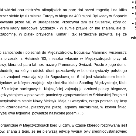
 widział obu mistrzów olimpijskich na parę dni przed tragedią i na kilka
rzez siebie tytułu mistrza Europy w biegu na 400 m ppł. Był wtedy w Sopocie
powaniu przed ME w Budapeszcie. Przebywał tam też Ślusarski, który od
erem kadry narodowej tyczkarzy. - W sumie prawie ich nie znałem, ale tej
zapomnę. W piątek przyjechał Komar i tak serdecznie przywitał się ze
wi
do samochodu i pojechali do Międzyzdrojów. Bogusław Mamiński, wicemistrz
z przeszk. z Helsinek '83, mieszka właśnie w Międzyzdrojach przy ul.
wy, która od paru lat nosi nazwę Promenady Gwiazd. Prosto z jego domu
chodnik, na którym odciski dłoni pozostawiły w betonie gwiazdy polskiego
tak znajomi zwracają się do Bogusława, od 6 lat jest właścicielem hotelu
ynków, w których znajduje się siedziba klubu Sporting Międzyzdroje, Klub
z 50 miejsc noclegowych. Najczęściej zajmują je czołowi polscy biegacze,
Międzyzdrojach w przerwach pomiędzy zgrupowaniami w Szklarskiej Porębie i
erykańskim stanie Nowy Meksyk. Mają tu wszystko, czego potrzebują: lasy
im czarnoziemie, piaszczystą plażę, łagodny mikroklimat, w którym śnieg
yżej dwa tygodnie, powietrze nasycone jodem. (...)
 organizuje w Międzyzdrojach bieg uliczny, w czasie którego rozgrywana jest
ów, znana z tego, że jej pierwszą edycję wygrał były średniodystansowiec