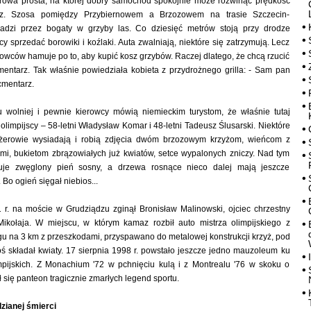
etrowa prosta, na której dobry samochód spokojnie może rozwinąć prędkość
. Szosa pomiędzy Przybiernowem a Brzozowem na trasie Szczecin-
adzi przez bogaty w grzyby las. Co dziesięć metrów stoją przy drodze
y sprzedać borowiki i koźlaki. Auta zwalniają, niektóre się zatrzymują. Lecz
erowców hamuje po to, aby kupić kosz grzybów. Raczej dlatego, że chcą rzucić
entarz. Tak właśnie powiedziała kobieta z przydrożnego grilla: - Sam pan
cmentarz.
u wolniej i pewnie kierowcy mówią niemieckim turystom, że właśnie tutaj
 olimpijscy – 58-letni Władysław Komar i 48-letni Tadeusz Ślusarski. Niektóre
ażerowie wysiadają i robią zdjęcia dwóm brzozowym krzyżom, wieńcom z
mi, bukietom zbrązowiałych już kwiatów, setce wypalonych zniczy. Nad tym
uje zwęglony pień sosny, a drzewa rosnące nieco dalej mają jeszcze
Bo ogień sięgał niebios...
 r. na moście w Grudziądzu zginął Bronisław Malinowski, ojciec chrzestny
kołaja. W miejscu, w którym kamaz rozbił auto mistrza olimpijskiego z
u na 3 km z przeszkodami, przyspawano do metalowej konstrukcji krzyż, pod
ś składał kwiaty. 17 sierpnia 1998 r. powstało jeszcze jedno mauzoleum ku
impijskich. Z Monachium '72 w pchnięciu kulą i z Montrealu '76 w skoku o
 się panteon tragicznie zmarłych legend sportu.
zianej śmierci