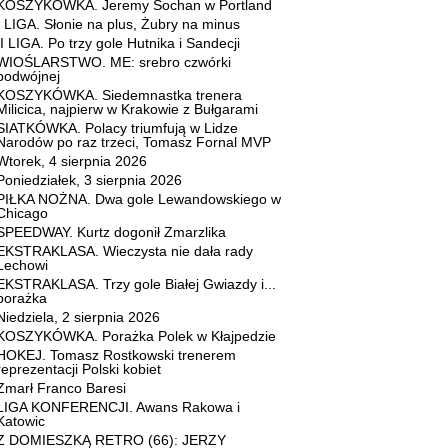
KOSZYKÓWKA. Jeremy Sochan w Portland
I LIGA. Słonie na plus, Żubry na minus
II LIGA. Po trzy gole Hutnika i Sandecji
WIOŚLARSTWO. ME: srebro czwórki
podwójnej
KOSZYKÓWKA. Siedemnastka trenera
Milicica, najpierw w Krakowie z Bułgarami
SIATKÓWKA. Polacy triumfują w Lidze
Narodów po raz trzeci, Tomasz Fornal MVP
Wtorek, 4 sierpnia 2026
Poniedziałek, 3 sierpnia 2026
PIŁKA NOŻNA. Dwa gole Lewandowskiego w
Chicago
SPEEDWAY. Kurtz dogonił Zmarzlika
EKSTRAKLASA. Wieczysta nie dała rady
Lechowi
EKSTRAKLASA. Trzy gole Białej Gwiazdy i...
porażka
Niedziela, 2 sierpnia 2026
KOSZYKÓWKA. Porażka Polek w Kłajpedzie
HOKEJ. Tomasz Rostkowski trenerem
reprezentacji Polski kobiet
Zmarł Franco Baresi
LIGA KONFERENCJI. Awans Rakowa i
Katowic
Z DOMIESZKĄ RETRO (66): JERZY