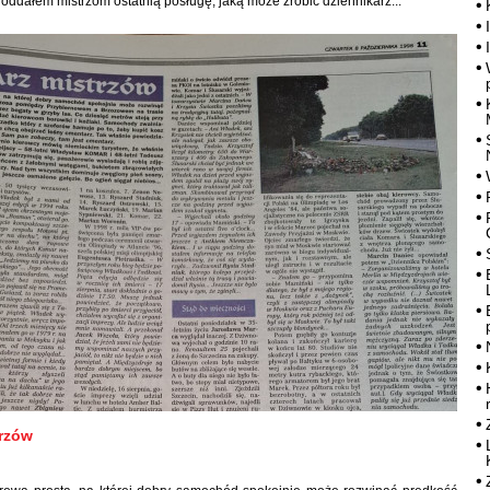
 oddałem mistrzom ostatnią posługę, jaką może zrobić dziennikarz...
rzów