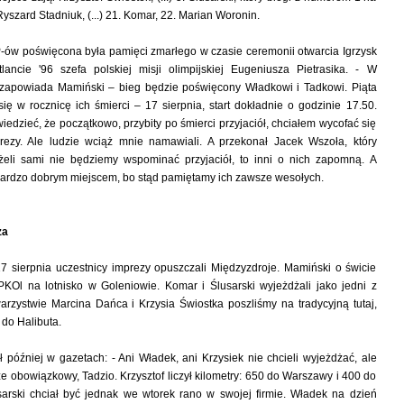
 Ryszard Stadniuk, (...) 21. Komar, 22. Marian Woronin.
P-ów poświęcona była pamięci zmarłego w czasie ceremonii otwarcia Igrzysk
tlancie '96 szefa polskiej misji olimpijskiej Eugeniusza Pietrasika. - W
 zapowiada Mamiński – bieg będzie poświęcony Władkowi i Tadkowi. Piąta
ię w rocznicę ich śmierci – 17 sierpnia, start dokładnie o godzinie 17.50.
edzieć, że początkowo, przybity po śmierci przyjaciół, chciałem wycofać się
prezy. Ale ludzie wciąż mnie namawiali. A przekonał Jacek Wszoła, który
eżeli sami nie będziemy wspominać przyjaciół, to inni o nich zapomną. A
bardzo dobrym miejscem, bo stąd pamiętamy ich zawsze wesołych.
za
7 sierpnia uczestnicy imprezy opuszczali Międzyzdroje. Mamiński o świcie
PKOl na lotnisko w Goleniowie. Komar i Ślusarski wyjeżdżali jako jedni z
warzystwie Marcina Dańca i Krzysia Świostka poszliśmy na tradycyjną tutaj,
do Halibuta.
później w gazetach: - Ani Władek, ani Krzysiek nie chcieli wyjeżdżać, ale
ze obowiązkowy, Tadzio. Krzysztof liczył kilometry: 650 do Warszawy i 400 do
arski chciał być jednak we wtorek rano w swojej firmie. Władek na dzień