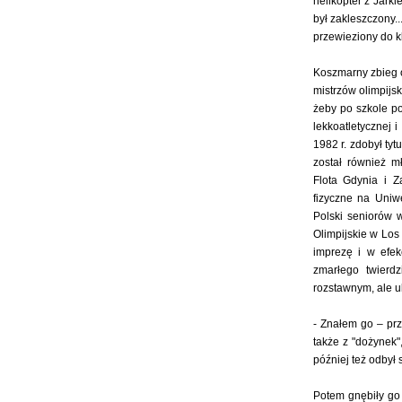
helikopter z Jark
był zakleszczony.
przewieziony do kl
Koszmarny zbieg o
mistrzów olimpijs
żeby po szkole po
lekkoatletycznej
1982 r. zdobył tyt
został również 
Flota Gdynia i Z
fizyczne na Uniwe
Polski seniorów w
Olimpijskie w Los
imprezę i w efe
zmarłego twierd
rozstawnym, ale ul
- Znałem go – prz
także z "dożynek"
później też odbył 
Potem gnębiły go 