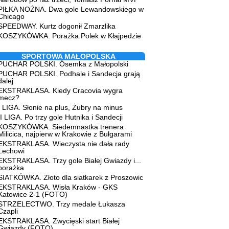
PIŁKA NOŻNA. Dwa gole Lewandowskiego w
Chicago
SPEEDWAY. Kurtz dogonił Zmarzlika
KOSZYKÓWKA. Porażka Polek w Kłajpedzie
SPORTOWA MAŁOPOLSKA
PUCHAR POLSKI. Ósemka z Małopolski
PUCHAR POLSKI. Podhale i Sandecja grają
dalej
EKSTRAKLASA. Kiedy Cracovia wygra
mecz?
I LIGA. Słonie na plus, Żubry na minus
II LIGA. Po trzy gole Hutnika i Sandecji
KOSZYKÓWKA. Siedemnastka trenera
Milicica, najpierw w Krakowie z Bułgarami
EKSTRAKLASA. Wieczysta nie dała rady
Lechowi
EKSTRAKLASA. Trzy gole Białej Gwiazdy i...
porażka
SIATKÓWKA. Złoto dla siatkarek z Proszowic
EKSTRAKLASA. Wisła Kraków - GKS
Katowice 2-1 (FOTO)
STRZELECTWO. Trzy medale Łukasza
Czapli
EKSTRAKLASA. Zwycięski start Białej
Gwiazdy (FOTO)