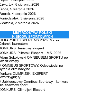
Czwartek, 6 sierpnia 2026
Środa, 5 sierpnia 2026
Wtorek, 4 sierpnia 2026
Poniedziałek, 3 sierpnia 2026
Niedziela, 2 sierpnia 2026
MISTRZOSTWA POLSKI
KIBICÓW SPORTOWYCH
PIŁKARSKI EKSPERT MŚ 2026. Marek
Dziarski laureatem
KONKURS. Tenisowy ekspert
KONKURS. Piłkarski Ekspert – MŚ '2026
Adam Sokołowski OMNIBUSEM SPORTU po
raz dziewiąty
X OMNIBUS SPORTOWY. Odpowiedzi na
pytania eliminacyjne
Konkurs OLIMPIJSKI EKSPERT
rozstrzygnięty
X Jubileuszowy Omnibus Sportowy - konkurs
dla znawców sportu
KONKURS. Olimpijski Ekspert