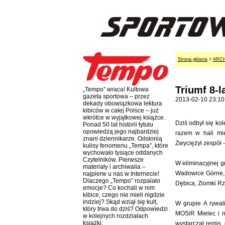
Strona główna
>
ARC
Triumf 8-
„Tempo” wraca! Kultowa
gazeta sportowa – przez
2013-02-10 23:10
dekady obowiązkowa lektura
kibiców w całej Polsce – już
wkrótce w wyjątkowej książce.
Dziś odbył się kol
Ponad 50 lat historii tytułu
opowiedzą jego najbardziej
razem w hali mi
znani dziennikarze. Odsłonią
Zwyciężył zespół 
kulisy fenomenu „Tempa”, które
wychowało tysiące oddanych
Czytelników. Pierwsze
W eliminacyjnej g
materiały i archiwalia –
Wadowice Górne, 
najpierw u nas w Internecie!
Dlaczego „Tempo” rozpalało
Dębica, Ziomki R
emocje? Co kochali w nim
kibice, czego nie mieli nigdzie
indziej? Skąd wziął się kult,
W grupie A rywal
który trwa do dziś? Odpowiedzi
MOSiR Mielec i n
w kolejnych rozdziałach
książki:
wystarczał remis,