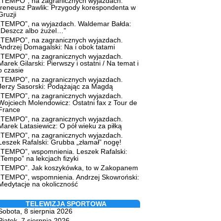
„TEMPO”, na zagranicznych wyjazdach.
Ireneusz Pawlik: Przygody korespondenta w
Gruzji
„TEMPO”, na wyjazdach. Waldemar Bałda:
„Deszcz albo żużel…”
„TEMPO”, na zagranicznych wyjazdach.
Andrzej Domagalski: Na i obok tatami
„TEMPO”, na zagranicznych wyjazdach.
Marek Gilarski: Pierwszy i ostatni / Na temat i
o czasie
„TEMPO”, na zagranicznych wyjazdach.
Jerzy Sasorski: Podążając za Magdą
„TEMPO”, na zagranicznych wyjazdach.
Wojciech Molendowicz: Ostatni fax z Tour de
France
„TEMPO”, na zagranicznych wyjazdach.
Marek Latasiewicz: O pół wieku za piłką
„TEMPO”, na zagranicznych wyjazdach.
Leszek Rafalski: Grubba „złamał” nogę!
„TEMPO”, wspomnienia. Leszek Rafalski:
„Tempo” na lekcjach fizyki
„TEMPO”. Jak koszykówka, to w Zakopanem
„TEMPO”, wspomnienia. Andrzej Skowroński:
Medytacje na okoliczność
TELEWIZJA SPORTOWA
Sobota, 8 sierpnia 2026
Piątek, 7 sierpnia 2026