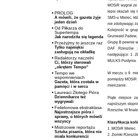
MOSiR wygrał ze 
lepsi okazali się
PROLOG
A mówili, że gazeta żyje
SMS-u Mielec, któ
jeden dzień
nie zdobywając ża
Od Piłkarza do
Kolejność w grupi
Supertempa
Grunwald Padew, 5
Jak narodziła się legenda
Grupę B pewnie w
Przeżyjmy to jeszcze raz
Tylko najwięksi
DAF Rzeszów zd
zasługują na okładkę
następująco: 1. Z
Redaktorzy naczelni
MULKS Pustynia.
Ci, którzy sterowali
„okrętem Tempo“
Tempo we
W meczu o 9. mie
wspomnieniach
pomiędzy MOSiR II
Gazeta, która została w
mielczanie.
pamięci i w sercu
Laureaci Złotego Pióra
Dziennikarze też
Piąte miejsce z
wygrywali
najniższym stopn
Felietonowa ekstraklasa
Rzeszów. W finale
Najostrzejsze pióra i
sprawy, o których mówili
wszyscy
Klasyfikacja końc
Mistrzowie reportażu
1. MOSiR Mielec
Sztuka pisania, która nie
2. Ziomki Rzeszó
miała konkurencji