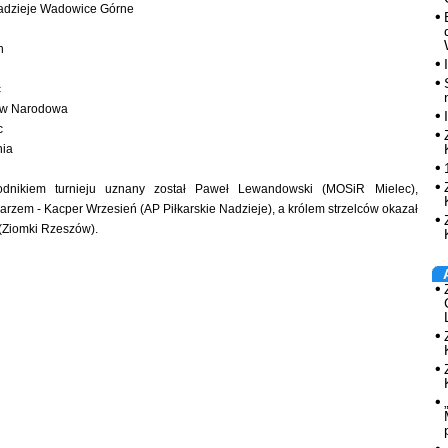
Nadzieje Wadowice Górne
n
c
ew Narodowa
c
nia
dnikiem turnieju uznany został Paweł Lewandowski (MOSiR Mielec),
rzem - Kacper Wrzesień (AP Piłkarskie Nadzieje), a królem strzelców okazał
(Ziomki Rzeszów).