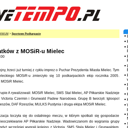
HIWUM
>
Sportowe Podkarpacie
latków z MOSiR-u Mielec
:00
ejny, trzeci już turniej z cyklu imprez o Puchar Prezydenta Miasta Mielec. Tym
eleckiego MOSiR-u zmierzyło się 10 podkarpackich ekip rocznika 2005.
- MOSiR Mielec.
rupie A rywalizowali: MOSiR Mielec, SMS Stal Mielec, AP Piłkarskie Nadzieje
Victoria Czermin i Grunwald Padew Narodowa. Grupę B tworzyli: Igloopol
zeszów, DAF Rzeszów, MULKS Pustynia i druga ekipa MOSiR Mielec.
izacja toczyła się do ostatniego meczu, w którym spotkali się gospodarze
ieoczekiwanie AP Piłkarskie Nadzieje. Wadowiczanom do wygrania grupy
 gdyż wcześniej wygrali kolejno z Victorią, SMS Stalą Mielec i Grunwaldem,