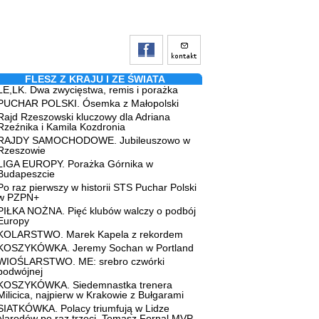
FLESZ Z KRAJU I ZE ŚWIATA
LE,LK. Dwa zwycięstwa, remis i porażka
PUCHAR POLSKI. Ósemka z Małopolski
Rajd Rzeszowski kluczowy dla Adriana
Rzeźnika i Kamila Kozdronia
RAJDY SAMOCHODOWE. Jubileuszowo w
Rzeszowie
LIGA EUROPY. Porażka Górnika w
Budapeszcie
Po raz pierwszy w historii STS Puchar Polski
w PZPN+
PIŁKA NOŻNA. Pięć klubów walczy o podbój
Europy
KOLARSTWO. Marek Kapela z rekordem
KOSZYKÓWKA. Jeremy Sochan w Portland
WIOŚLARSTWO. ME: srebro czwórki
podwójnej
KOSZYKÓWKA. Siedemnastka trenera
Milicica, najpierw w Krakowie z Bułgarami
SIATKÓWKA. Polacy triumfują w Lidze
Narodów po raz trzeci, Tomasz Fornal MVP