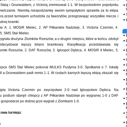
Stalą i Grunwaldem, z Victorią zremisował 1-1. W bezpośrednim pojedynku
 mielczanie. Niemiłą niespodziankę swoim sympatykom sprawiła za to ekipa
ra przed turniejem uchodziła za faworytów, przegrywając wszystkie mecze i
dnej bramki.
e A: 1. MOSiR Mielec, 2. AP Piłkarskie Nadzieje, 3. Victoria Czermin, 4.
. SMS Stal Mielec.
ygrała drużyna Ziomków Rzeszów, a o drugim miejscu, które w końcu zdobył
ecydował lepszy bilans bramkowy. Klasyfikacja przedstawiała się
iomki Rzeszów, 2. DAF Rzeszów, 3. Igloopol Dębica, 4. MOSiR II Mielec, 5.
jsce SMS Stal Mielec pokonał MULKS Pustynia 3-0. Spotkanie o 7. lokatę
 a Grunwaldem padł remis 1-1. W rzutach karnych lepszą ekipą okazali się
ajęła Victoria Czermin po zwycięstwie 2-0 nad Igloopolem Dębica. Na
iu podium stanęli chłopcy z AP Piłkarskie Nadzieje po wygranej 1-0 z DAF
 gospodarze po dobrej grze wygrali z Ziomkami 1-0.
owa turnieju:
w