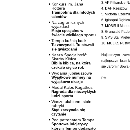
3. AP Piłkarskie 
Konkurs im. Jana
Rottera
4. DAF Rzeszów
Trampolina dla młodych
5. Victoria Czermi
talentów
6. Igloopol Dębica
Na zagranicznych
7. MOSiR II Miele
wyjazdach
Misje specjalne w
8. Grunwald Pad
świecie wielkiego sportu
9. SMS Stal Miele
Tempo kuźnią kadr
10. MULKS Pusty
Tu zaczynali. Tu stawali
się gwiazdami
Nasza Specjalność:
Najlepszym zawo
Skarby Kibica
najlepszym bramka
Biblia kibica, na którą
się Jaromir Sowa 
czekało się co rok
Wydania jubileuszowe
Wyjątkowe numery na
PM
wyjątkowe okazje
Medal Kalos Kagathos
Nagroda dla niezwykłych
ludzi sportu
Wasze ulubione, stałe
rubryki
Stąd zaczynało się
czytanie
Pod patronatem Tempa
Sportowe inicjatywy,
którym Tempo dodawało