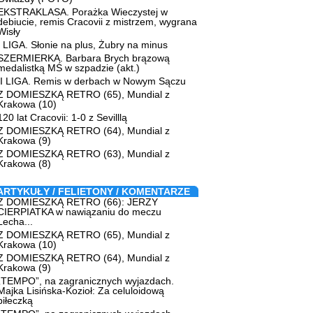
EKSTRAKLASA. Porażka Wieczystej w
debiucie, remis Cracovii z mistrzem, wygrana
Wisły
I LIGA. Słonie na plus, Żubry na minus
SZERMIERKA. Barbara Brych brązową
medalistką MŚ w szpadzie (akt.)
II LIGA. Remis w derbach w Nowym Sączu
Z DOMIESZKĄ RETRO (65), Mundial z
Krakowa (10)
120 lat Cracovii: 1-0 z Sevilllą
Z DOMIESZKĄ RETRO (64), Mundial z
Krakowa (9)
Z DOMIESZKĄ RETRO (63), Mundial z
Krakowa (8)
ARTYKUŁY / FELIETONY / KOMENTARZE
Z DOMIESZKĄ RETRO (66): JERZY
CIERPIATKA w nawiązaniu do meczu
Lecha...
Z DOMIESZKĄ RETRO (65), Mundial z
Krakowa (10)
Z DOMIESZKĄ RETRO (64), Mundial z
Krakowa (9)
„TEMPO”, na zagranicznych wyjazdach.
Majka Lisińska-Kozioł: Za celuloidową
piłeczką