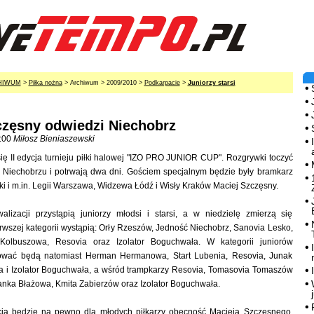
HIWUM
>
Piłka nożna
> Archiwum > 2009/2010 >
Podkarpacie
>
Juniorzy starsi
częsny odwiedzi Niechobrz
:00
Miłosz Bieniaszewski
się II edycja turnieju piłki halowej "IZO PRO JUNIOR CUP". Rozgrywki toczyć
w Niechobrzu i potrwają dwa dni. Gościem specjalnym będzie były bramkarz
ski i m.in. Legii Warszawa, Widzewa Łódź i Wisły Kraków Maciej Szczęsny.
lizacji przystąpią juniorzy młodsi i starsi, a w niedzielę zmierzą się
rwszej kategorii wystąpią: Orły Rzeszów, Jedność Niechobrz, Sanovia Lesko,
Kolbuszowa, Resovia oraz Izolator Boguchwała. W kategorii juniorów
zować będą natomiast Herman Hermanowa, Start Lubenia, Resovia, Junak
a i Izolator Boguchwała, a wśród trampkarzy Resovia, Tomasovia Tomaszów
anka Błażowa, Kmita Zabierzów oraz Izolator Boguchwała.
cją będzie na pewno dla młodych piłkarzy obecność Macieja Szczęsnego,