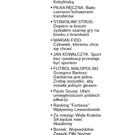
Kobylińską
PIŁKA RĘCZNA. Biało-
czerwoni bohaterami
transferów
STANISŁAW STRUG.
Dopiero w liceum
zyskałem szansę gry na
boisku z bramkami
MARIAN FIDO.
Człowiek, któremu chce
się chcieć
JAN KOWALCZYK. Sport
bez rywalizacji przestaje
być sportem
FUTBOL MAŁOPOLSKI.
Grzegorz Bartosz:
Garbarnia jest jedna.
Zrobię wszystko, aby
mówiła jednym głosem
Paulo Sousa: Ufam
umiejętnościom polskich
piłkarzy
Ranking "Forbesa":
Wpływowy Lewandowski
Za miesiąc Wisła Kraków
SA będzie mieć
Akademię
Boniek: Wojewódzkie
Związki Piłki Nożnej