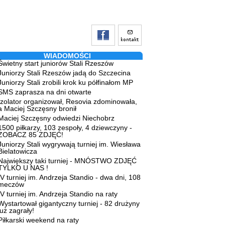
WIADOMOŚCI
Świetny start juniorów Stali Rzeszów
Juniorzy Stali Rzeszów jadą do Szczecina
Juniorzy Stali zrobili krok ku półfinałom MP
SMS zaprasza na dni otwarte
Izolator organizował, Resovia zdominowała,
a Maciej Szczęsny bronił
Maciej Szczęsny odwiedzi Niechobrz
1500 piłkarzy, 103 zespoły, 4 dziewczyny -
ZOBACZ 85 ZDJĘĆ!
Juniorzy Stali wygrywają turniej im. Wiesława
Bielatowicza
Największy taki turniej - MNÓSTWO ZDJĘĆ
TYLKO U NAS !
IV turniej im. Andrzeja Standio - dwa dni, 108
meczów
IV turniej im. Andrzeja Standio na raty
Wystartował gigantyczny turniej - 82 drużyny
już zagrały!
Piłkarski weekend na raty