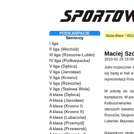
PODKARPACIE
Strona główna
>
ARC
Seniorzy
I liga
II liga (Wschód)
Maciej Sz
III liga (Rzeszów-Lublin)
2010-02-26 19:30
IV liga (Podkarpacka)
V liga (Dębica)
Jutro rozpocznie 
V liga (Jarosław)
się będą w hali 
V liga (Krosno)
reprezentacji Pol
V liga (Rzeszów)
V liga (Stalowa Wola)
W sobotę do rywa
A klasa (Dębica)
trampkarze. W pie
A klasa (Jarosław)
Kolbuszowianka 
A klasa (Krosno I)
starszych rywali
A klasa (Krosno II)
Rzeszów, Głogovi
A klasa (Lubaczów)
Lubelski, Błażowi
A klasa (Przemyśl)
A klasa (Przeworsk)
Największą atrak