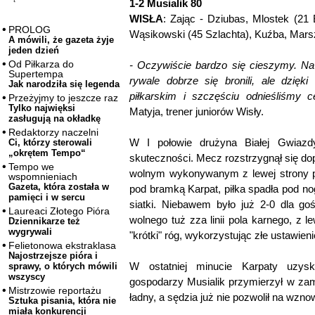
1-2 Musialik 80
WISŁA
: Zając - Dziubas, Mlostek (21 
PROLOG
Wąsikowski (45 Szlachta), Kuźba, Marsza
A mówili, że gazeta żyje
jeden dzień
Od Piłkarza do
- Oczywiście bardzo się cieszymy. Na
Supertempa
rywale dobrze się bronili, ale dzięk
Jak narodziła się legenda
piłkarskim i szczęściu odnieśliśmy 
Przeżyjmy to jeszcze raz
Tylko najwięksi
Matyja, trener juniorów Wisły.
zasługują na okładkę
Redaktorzy naczelni
W I połowie drużyna Białej Gwiazdy
Ci, którzy sterowali
„okrętem Tempo“
skuteczności. Mecz rozstrzygnął się do
Tempo we
wolnym wykonywanym z lewej strony p
wspomnieniach
Gazeta, która została w
pod bramką Karpat, piłka spadła pod nog
pamięci i w sercu
siatki. Niebawem było już 2-0 dla go
Laureaci Złotego Pióra
wolnego tuż zza linii pola karnego, z l
Dziennikarze też
wygrywali
"krótki" róg, wykorzystując złe ustawien
Felietonowa ekstraklasa
Najostrzejsze pióra i
W ostatniej minucie Karpaty uzyska
sprawy, o których mówili
wszyscy
gospodarzy Musialik przymierzył w zami
Mistrzowie reportażu
ładny, a sędzia już nie pozwolił na wzno
Sztuka pisania, która nie
miała konkurencji