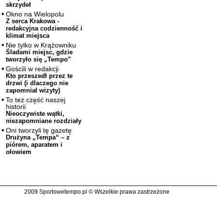
skrzydeł
Okno na Wielopolu
Z serca Krakowa -
redakcyjna codzienność i
klimat miejsca
Nie tylko w Krążowniku
Śladami miejsc, gdzie
tworzyło się „Tempo”
Gościli w redakcji
Kto przeszedł przez te
drzwi (i dlaczego nie
zapomniał wizyty)
To też część naszej
historii
Nieoczywiste wątki,
niezapomniane rozdziały
Oni tworzyli tę gazetę
Drużyna „Tempa“ – z
piórem, aparatem i
ołowiem
2009 Sportowetempo.pl © Wszelkie prawa zastrzeżone