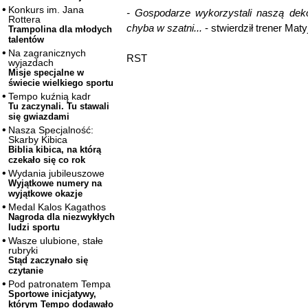
Konkurs im. Jana
- Gospodarze wykorzystali naszą deko
Rottera
chyba w szatni...
- stwierdził trener Maty
Trampolina dla młodych
talentów
Na zagranicznych
RST
wyjazdach
Misje specjalne w
świecie wielkiego sportu
Tempo kuźnią kadr
Tu zaczynali. Tu stawali
się gwiazdami
Nasza Specjalność:
Skarby Kibica
Biblia kibica, na którą
czekało się co rok
Wydania jubileuszowe
Wyjątkowe numery na
wyjątkowe okazje
Medal Kalos Kagathos
Nagroda dla niezwykłych
ludzi sportu
Wasze ulubione, stałe
rubryki
Stąd zaczynało się
czytanie
Pod patronatem Tempa
Sportowe inicjatywy,
którym Tempo dodawało