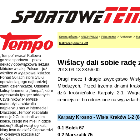
Strona główna
>
ARCHIWUM
>
Piłka nożna
> Archiwum >
Ma
Makroregionalna JM
„Tempo” wraca! Kultowa
gazeta sportowa – przez
Wiślacy dali sobie radę
dekady obowiązkowa lektura
kibiców w całej Polsce – już
2013-04-13 23:56:00
wkrótce w wyjątkowej książce.
Ponad 50 lat historii tytułu
Drugi mecz i drugie zwycięstwo Wisł
opowiedzą jego najbardziej
Młodszych. Przed trzema dniami krako
znani dziennikarze. Odsłonią
kulisy fenomenu „Tempa”, które
dziś krośnieńskie Karpaty 2-1. Wyg
wychowało tysiące oddanych
cenniejsze, bo odniesione na wyjazdach
Czytelników. Pierwsze
materiały i archiwalia –
najpierw u nas w Internecie!
Dlaczego „Tempo” rozpalało
Karpaty Krosno - Wisła Kraków 1-2 (0
emocje? Co kochali w nim
kibice, czego nie mieli nigdzie
indziej? Skąd wziął się kult,
0-1 Bolek 67
który trwa do dziś? Odpowiedzi
0-2 Marszalik 75
w kolejnych rozdziałach
książki: