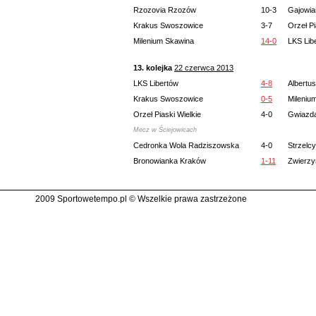
Rzozovia Rzozów
10-3
Gajowia
Krakus Swoszowice
3-7
Orzeł Pi
Milenium Skawina
14-0
LKS Lib
13. kolejka
22 czerwca 2013
LKS Libertów
4-8
Albertu
Krakus Swoszowice
0-5
Mileniu
Orzeł Piaski Wielkie
4-0
Gwiazda
Mecz w Ściejowicach
Cedronka Wola Radziszowska
4-0
Strzelc
Bronowianka Kraków
1-11
Zwierzy
2009 Sportowetempo.pl © Wszelkie prawa zastrzeżone