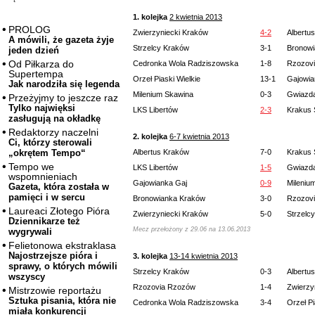
1. kolejka
2 kwietnia 2013
PROLOG
Zwierzyniecki Kraków
4-2
Albertu
A mówili, że gazeta żyje
Strzelcy Kraków
3-1
Bronow
jeden dzień
Od Piłkarza do
Cedronka Wola Radziszowska
1-8
Rzozov
Supertempa
Orzeł Piaski Wielkie
13-1
Gajowia
Jak narodziła się legenda
Milenium Skawina
0-3
Gwiazda
Przeżyjmy to jeszcze raz
Tylko najwięksi
LKS Libertów
2-3
Krakus
zasługują na okładkę
Redaktorzy naczelni
2. kolejka
6-7 kwietnia 2013
Ci, którzy sterowali
Albertus Kraków
7-0
Krakus
„okrętem Tempo“
Tempo we
LKS Libertów
1-5
Gwiazda
wspomnieniach
Gajowianka Gaj
0-9
Mileniu
Gazeta, która została w
pamięci i w sercu
Bronowianka Kraków
3-0
Rzozov
Laureaci Złotego Pióra
Zwierzyniecki Kraków
5-0
Strzelc
Dziennikarze też
Mecz przełożony z 29.06 na 13.06.2013
wygrywali
Felietonowa ekstraklasa
Najostrzejsze pióra i
3. kolejka
13-14 kwietnia 2013
sprawy, o których mówili
Strzelcy Kraków
0-3
Albertu
wszyscy
Rzozovia Rzozów
1-4
Zwierzy
Mistrzowie reportażu
Sztuka pisania, która nie
Cedronka Wola Radziszowska
3-4
Orzeł Pi
miała konkurencji