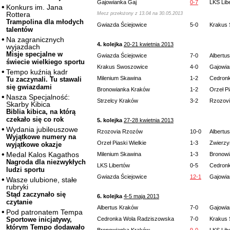
Gajowianka Gaj
0-7
LKS Lib
Konkurs im. Jana
Rottera
Mecz przełożony z 13.04 na 30.05.2013
Trampolina dla młodych
Gwiazda Ściejowice
5-0
Krakus
talentów
Na zagranicznych
4. kolejka
20-21 kwietnia 2013
wyjazdach
Misje specjalne w
Gwiazda Ściejowice
7-0
Albertu
świecie wielkiego sportu
Krakus Swoszowice
4-0
Gajowia
Tempo kuźnią kadr
Milenium Skawina
1-2
Cedron
Tu zaczynali. Tu stawali
się gwiazdami
Bronowianka Kraków
1-2
Orzeł Pi
Nasza Specjalność:
Strzelcy Kraków
3-2
Rzozov
Skarby Kibica
Biblia kibica, na którą
czekało się co rok
5. kolejka
27-28 kwietnia 2013
Wydania jubileuszowe
Rzozovia Rzozów
10-0
Albertu
Wyjątkowe numery na
Orzeł Piaski Wielkie
1-3
Zwierzy
wyjątkowe okazje
Medal Kalos Kagathos
Milenium Skawina
1-3
Bronow
Nagroda dla niezwykłych
LKS Libertów
0-5
Cedron
ludzi sportu
Gwiazda Ściejowice
12-1
Gajowia
Wasze ulubione, stałe
rubryki
Stąd zaczynało się
6. kolejka
4-5 maja 2013
czytanie
Albertus Kraków
7-0
Gajowia
Pod patronatem Tempa
Cedronka Wola Radziszowska
7-0
Krakus
Sportowe inicjatywy,
którym Tempo dodawało