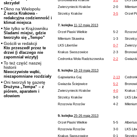
Bronowianka Kraków
9-0
LKS Lib
skrzydeł
Zwierzyniecki Kraków
2-0
Mileniu
Okno na Wielopolu
Z serca Krakowa -
Strzelcy Kraków
3-5
Orzeł Pi
redakcyjna codzienność i
klimat miejsca
7. kolejka
11-12 maja 2013
Nie tylko w Krążowniku
Orzeł Piaski Wielkie
5-2
Rzozov
Śladami miejsc, gdzie
tworzyło się „Tempo”
Milenium Skawina
1-3
Strzelc
Gościli w redakcji
LKS Libertów
0-7
Zwierzy
Kto przeszedł przez te
Krakus Swoszowice
2-3
Bronow
drzwi (i dlaczego nie
zapomniał wizyty)
Cedronka Wola Radziszowska
2-2
Gwiazda
To też część naszej
historii
8. kolejka
18-19 maja 2013
Nieoczywiste wątki,
niezapomniane rozdziały
Gajowianka Gaj
2-13
Cedron
Oni tworzyli tę gazetę
Gwiazda Ściejowice
5-2
Bronow
Drużyna „Tempa“ – z
Zwierzyniecki Kraków
4-0
Krakus
piórem, aparatem i
ołowiem
Strzelcy Kraków
9-0
LKS Lib
Rzozovia Rzozów
4-2
Mileniu
9. kolejka
25-26 maja 2013
Orzeł Piaski Wielkie
5-5
Albertu
Rzozovia Rzozów
3-0
LKS Lib
Krakus Swoszowice
0-1
Strzelc