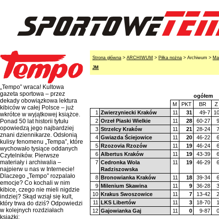
Strona główna
>
ARCHIWUM
>
Piłka nożna
> Archiwum >
Ma
JM
„Tempo” wraca! Kultowa
gazeta sportowa – przez
ogółem
dekady obowiązkowa lektura
M
PKT
BR
Z
kibiców w całej Polsce – już
1
Zwierzyniecki Kraków
11
31
49-7
1
wkrótce w wyjątkowej książce.
2
Orzeł Piaski Wielkie
11
28
60-27
Ponad 50 lat historii tytułu
opowiedzą jego najbardziej
3
Strzelcy Kraków
11
21
28-24
znani dziennikarze. Odsłonią
4
Gwiazda Ściejowice
11
20
46-22
kulisy fenomenu „Tempa”, które
5
Rzozovia Rzozów
11
19
46-24
wychowało tysiące oddanych
6
Albertus Kraków
11
19
43-39
Czytelników. Pierwsze
materiały i archiwalia –
7
Cedronka Wola
11
19
46-29
najpierw u nas w Internecie!
Radziszowska
Dlaczego „Tempo” rozpalało
8
Bronowianka Kraków
11
18
39-34
emocje? Co kochali w nim
9
Milenium Skawina
11
9
36-28
kibice, czego nie mieli nigdzie
10
Krakus Swoszowice
11
7
13-42
indziej? Skąd wziął się kult,
11
LKS Libertów
11
3
18-70
który trwa do dziś? Odpowiedzi
w kolejnych rozdziałach
12
Gajowianka Gaj
11
0
9-87
książki: