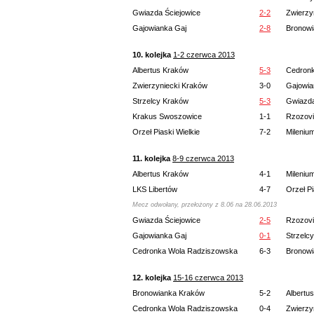
Gwiazda Ściejowice
2-2
Zwierzy
Gajowianka Gaj
2-8
Bronow
10. kolejka
1-2 czerwca 2013
Albertus Kraków
5-3
Cedron
Zwierzyniecki Kraków
3-0
Gajowia
Strzelcy Kraków
5-3
Gwiazda
Krakus Swoszowice
1-1
Rzozov
Orzeł Piaski Wielkie
7-2
Mileniu
11. kolejka
8-9 czerwca 2013
Albertus Kraków
4-1
Mileniu
LKS Libertów
4-7
Orzeł Pi
Mecz odwołany, przełożony z 8.06 na 28.06.2013
Gwiazda Ściejowice
2-5
Rzozov
Gajowianka Gaj
0-1
Strzelc
Cedronka Wola Radziszowska
6-3
Bronow
12. kolejka
15-16 czerwca 2013
Bronowianka Kraków
5-2
Albertu
Cedronka Wola Radziszowska
0-4
Zwierzy