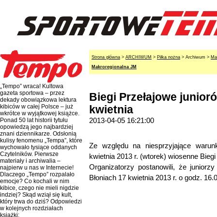
Strona główna
>
ARCHIWUM
>
Piłka nożna
> Archiwum >
Ma
Makroregionalna JM
„Tempo” wraca! Kultowa
gazeta sportowa – przez
Biegi Przełajowe junior
dekady obowiązkowa lektura
kibiców w całej Polsce – już
kwietnia
wkrótce w wyjątkowej książce.
2013-04-05 16:21:00
Ponad 50 lat historii tytułu
opowiedzą jego najbardziej
znani dziennikarze. Odsłonią
kulisy fenomenu „Tempa”, które
Ze względu na niesprzyjające warun
wychowało tysiące oddanych
Czytelników. Pierwsze
kwietnia 2013 r. (wtorek) wiosenne Biegi
materiały i archiwalia –
Organizatorzy postanowili, że juniorz
najpierw u nas w Internecie!
Dlaczego „Tempo” rozpalało
Błoniach 17 kwietnia 2013 r. o godz. 16.
emocje? Co kochali w nim
kibice, czego nie mieli nigdzie
indziej? Skąd wziął się kult,
który trwa do dziś? Odpowiedzi
w kolejnych rozdziałach
książki: