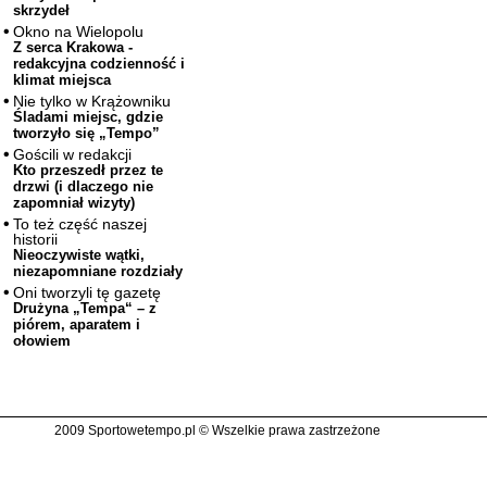
skrzydeł
Okno na Wielopolu
Z serca Krakowa -
redakcyjna codzienność i
klimat miejsca
Nie tylko w Krążowniku
Śladami miejsc, gdzie
tworzyło się „Tempo”
Gościli w redakcji
Kto przeszedł przez te
drzwi (i dlaczego nie
zapomniał wizyty)
To też część naszej
historii
Nieoczywiste wątki,
niezapomniane rozdziały
Oni tworzyli tę gazetę
Drużyna „Tempa“ – z
piórem, aparatem i
ołowiem
2009 Sportowetempo.pl © Wszelkie prawa zastrzeżone