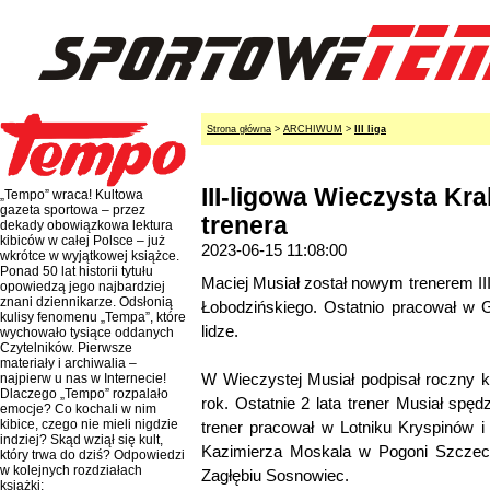
Strona główna
>
ARCHIWUM
>
III liga
III-ligowa Wieczysta K
„Tempo” wraca! Kultowa
gazeta sportowa – przez
trenera
dekady obowiązkowa lektura
kibiców w całej Polsce – już
2023-06-15 11:08:00
wkrótce w wyjątkowej książce.
Ponad 50 lat historii tytułu
Maciej Musiał został nowym trenerem III
opowiedzą jego najbardziej
znani dziennikarze. Odsłonią
Łobodzińskiego. Ostatnio pracował w Ga
kulisy fenomenu „Tempa”, które
lidze.
wychowało tysiące oddanych
Czytelników. Pierwsze
materiały i archiwalia –
W Wieczystej Musiał podpisał roczny ko
najpierw u nas w Internecie!
Dlaczego „Tempo” rozpalało
rok. Ostatnie 2 lata trener Musiał spę
emocje? Co kochali w nim
kibice, czego nie mieli nigdzie
trener pracował w Lotniku Kryspinów i
indziej? Skąd wziął się kult,
Kazimierza Moskala w Pogoni Szczec
który trwa do dziś? Odpowiedzi
w kolejnych rozdziałach
Zagłębiu Sosnowiec.
książki: