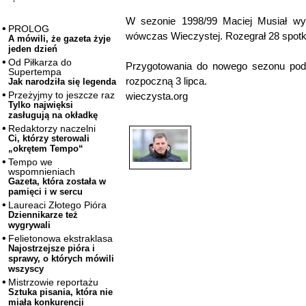
W sezonie 1998/99 Maciej Musiał wys
PROLOG
wówczas Wieczystej. Rozegrał 28 spotka
A mówili, że gazeta żyje
jeden dzień
Od Piłkarza do
Przygotowania do nowego sezonu pod 
Supertempa
rozpoczną 3 lipca.
Jak narodziła się legenda
Przeżyjmy to jeszcze raz
wieczysta.org
Tylko najwięksi
zasługują na okładkę
Redaktorzy naczelni
Ci, którzy sterowali
„okrętem Tempo“
Tempo we
wspomnieniach
Gazeta, która została w
pamięci i w sercu
Laureaci Złotego Pióra
Dziennikarze też
wygrywali
Felietonowa ekstraklasa
Najostrzejsze pióra i
sprawy, o których mówili
wszyscy
Mistrzowie reportażu
Sztuka pisania, która nie
miała konkurencji