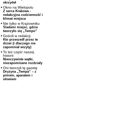
skrzydeł
Okno na Wielopolu
Z serca Krakowa -
redakcyjna codzienność i
klimat miejsca
Nie tylko w Krążowniku
Śladami miejsc, gdzie
tworzyło się „Tempo”
Gościli w redakcji
Kto przeszedł przez te
drzwi (i dlaczego nie
zapomniał wizyty)
To też część naszej
historii
Nieoczywiste wątki,
niezapomniane rozdziały
Oni tworzyli tę gazetę
Drużyna „Tempa“ – z
piórem, aparatem i
ołowiem