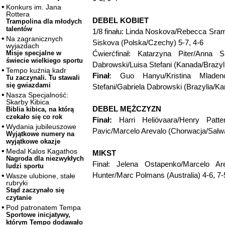
Konkurs im. Jana
Rottera
DEBEL KOBIET
Trampolina dla młodych
talentów
1/8 finału: Linda Noskova/Rebecca Sra
Na zagranicznych
Siskova (Polska/Czechy) 5-7, 4-6
wyjazdach
Ćwierćfinał: Katarzyna Piter/Anna 
Misje specjalne w
świecie wielkiego sportu
Dabrowski/Luisa Stefani (Kanada/Brazylia
Tempo kuźnią kadr
Finał
: Guo Hanyu/Kristina Mladeno
Tu zaczynali. Tu stawali
się gwiazdami
Stefani/Gabriela Dabrowski (Brazylia/Kan
Nasza Specjalność:
Skarby Kibica
DEBEL MĘŻCZYZN
Biblia kibica, na którą
czekało się co rok
Finał:
Harri Heliövaara/Henry Patten
Wydania jubileuszowe
Pavic/Marcelo Arevalo (Chorwacja/Salwado
Wyjątkowe numery na
wyjątkowe okazje
Medal Kalos Kagathos
MIKST
Nagroda dla niezwykłych
Finał: Jelena Ostapenko/Marcelo Ar
ludzi sportu
Hunter/Marc Polmans (Australia) 4-6, 7-
Wasze ulubione, stałe
rubryki
Stąd zaczynało się
czytanie
Pod patronatem Tempa
Sportowe inicjatywy,
którym Tempo dodawało