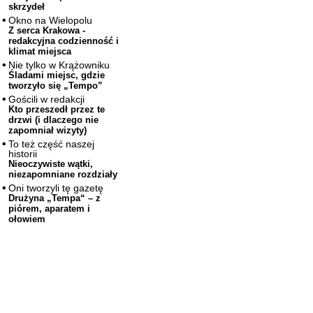
skrzydeł
Okno na Wielopolu
Z serca Krakowa -
redakcyjna codzienność i
klimat miejsca
Nie tylko w Krążowniku
Śladami miejsc, gdzie
tworzyło się „Tempo”
Gościli w redakcji
Kto przeszedł przez te
drzwi (i dlaczego nie
zapomniał wizyty)
To też część naszej
historii
Nieoczywiste wątki,
niezapomniane rozdziały
Oni tworzyli tę gazetę
Drużyna „Tempa“ – z
piórem, aparatem i
ołowiem