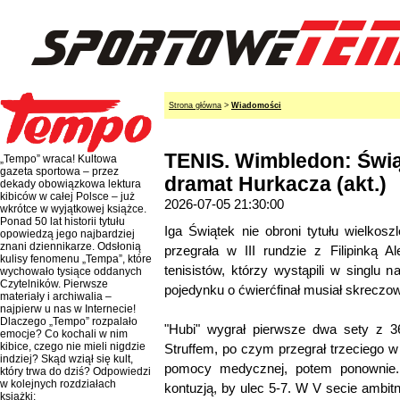
Strona główna
>
Wiadomości
TENIS. Wimbledon: Świąt
„Tempo” wraca! Kultowa
gazeta sportowa – przez
dramat Hurkacza (akt.)
dekady obowiązkowa lektura
kibiców w całej Polsce – już
2026-07-05 21:30:00
wkrótce w wyjątkowej książce.
Ponad 50 lat historii tytułu
Iga Świątek nie obroni tytułu wielkos
opowiedzą jego najbardziej
znani dziennikarze. Odsłonią
przegrała w III rundzie z Filipinką A
kulisy fenomenu „Tempa”, które
tenisistów, którzy wystąpili w singlu 
wychowało tysiące oddanych
Czytelników. Pierwsze
pojedynku o ćwierćfinał musiał skreczow
materiały i archiwalia –
najpierw u nas w Internecie!
Dlaczego „Tempo” rozpalało
"Hubi" wygrał pierwsze dwa sety z 
emocje? Co kochali w nim
kibice, czego nie mieli nigdzie
Struffem, po czym przegrał trzeciego w
indziej? Skąd wziął się kult,
pomocy medycznej, potem ponownie.
który trwa do dziś? Odpowiedzi
w kolejnych rozdziałach
kontuzją, by ulec 5-7. W V secie ambit
książki: