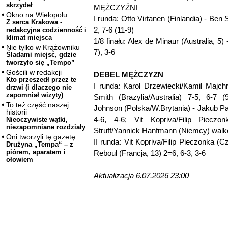
skrzydeł
MĘŻCZYŹNI
Okno na Wielopolu
I runda: Otto Virtanen (Finlandia) - Ben 
Z serca Krakowa -
2, 7-6 (11-9)
redakcyjna codzienność i
klimat miejsca
1/8 finału: Alex de Minaur (Australia, 5) 
Nie tylko w Krążowniku
7), 3-6
Śladami miejsc, gdzie
tworzyło się „Tempo”
Gościli w redakcji
DEBEL MĘŻCZYZN
Kto przeszedł przez te
I runda: Karol Drzewiecki/Kamil Majch
drzwi (i dlaczego nie
zapomniał wizyty)
Smith (Brazylia/Australia) 7-5, 6-7 (
To też część naszej
Johnson (Polska/W.Brytania) - Jakub 
historii
4-6, 4-6; Vit Kopriva/Filip Pieczo
Nieoczywiste wątki,
niezapomniane rozdziały
Struff/Yannick Hanfmann (Niemcy) wal
Oni tworzyli tę gazetę
II runda: Vit Kopriva/Filip Pieczonka 
Drużyna „Tempa“ – z
piórem, aparatem i
Reboul (Francja, 13) 2=6, 6-3, 3-6
ołowiem
Aktualizacja 6.07.2026 23:00