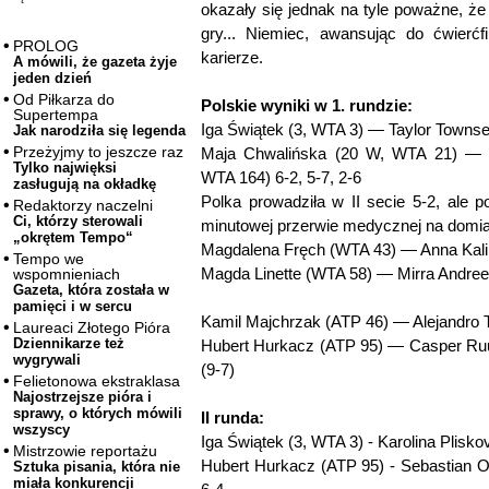
okazały się jednak na tyle poważne, że
gry... Niemiec, awansując do ćwierćf
PROLOG
karierze.
A mówili, że gazeta żyje
jeden dzień
Od Piłkarza do
Polskie wyniki w 1. rundzie:
Supertempa
Iga Świątek (3, WTA 3) — Taylor Townse
Jak narodziła się legenda
Przeżyjmy to jeszcze raz
Maja Chwalińska (20 W, WTA 21) — 
Tylko najwięksi
WTA 164) 6-2, 5-7, 2-6
zasługują na okładkę
Polka prowadziła w II secie 5-2, ale p
Redaktorzy naczelni
Ci, którzy sterowali
minutowej przerwie medycznej na domiar
„okrętem Tempo“
Magdalena Fręch (WTA 43) — Anna Kalin
Tempo we
Magda Linette (WTA 58) — Mirra Andreev
wspomnieniach
Gazeta, która została w
pamięci i w sercu
Kamil Majchrzak (ATP 46) — Alejandro Tab
Laureaci Złotego Pióra
Dziennikarze też
Hubert Hurkacz (ATP 95) — Casper Ruud
wygrywali
(9-7)
Felietonowa ekstraklasa
Najostrzejsze pióra i
sprawy, o których mówili
II runda:
wszyscy
Iga Świątek (3, WTA 3) - Karolina Plisk
Mistrzowie reportażu
Hubert Hurkacz (ATP 95) - Sebastian Ofn
Sztuka pisania, która nie
miała konkurencji