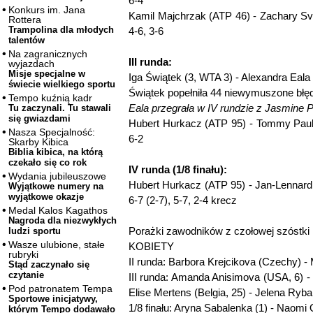
6-4
Konkurs im. Jana
Kamil Majchrzak (ATP 46) - Zachary Sva
Rottera
Trampolina dla młodych
4-6, 3-6
talentów
Na zagranicznych
III runda:
wyjazdach
Misje specjalne w
Iga Świątek (3, WTA 3) - Alexandra Eala (
świecie wielkiego sportu
Świątek popełniła 44 niewymuszone błędy
Tempo kuźnią kadr
Eala przegrała w IV rundzie z Jasmine Pa
Tu zaczynali. Tu stawali
się gwiazdami
Hubert Hurkacz (ATP 95) - Tommy Paul (
Nasza Specjalność:
6-2
Skarby Kibica
Biblia kibica, na którą
czekało się co rok
IV runda (1/8 finału):
Wydania jubileuszowe
Hubert Hurkacz (ATP 95) - Jan-Lennard S
Wyjątkowe numery na
wyjątkowe okazje
6-7 (2-7), 5-7, 2-4 krecz
Medal Kalos Kagathos
Nagroda dla niezwykłych
Porażki zawodników z czołowej szóstki 
ludzi sportu
Wasze ulubione, stałe
KOBIETY
rubryki
II runda: Barbora Krejcikova (Czechy) - 
Stąd zaczynało się
czytanie
III runda: Amanda Anisimova (USA, 6) -
Pod patronatem Tempa
Elise Mertens (Belgia, 25) - Jelena Ryba
Sportowe inicjatywy,
1/8 finału: Aryna Sabalenka (1) - Naomi 
którym Tempo dodawało