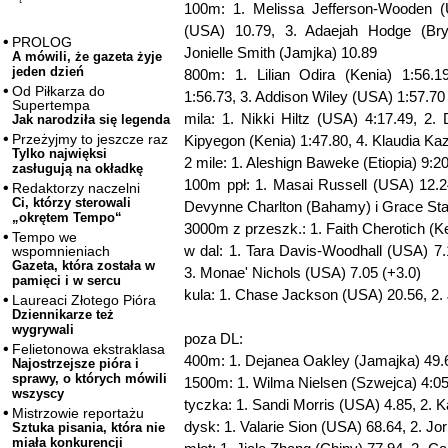
100m: 1. Melissa Jefferson-Wooden (
(USA) 10.79, 3. Adaejah Hodge (Bry
PROLOG
Jonielle Smith (Jamjka) 10.89
A mówili, że gazeta żyje
jeden dzień
800m: 1. Lilian Odira (Kenia) 1:56.1
Od Piłkarza do
1:56.73, 3. Addison Wiley (USA) 1:57.70
Supertempa
mila: 1. Nikki Hiltz (USA) 4:17.49, 2.
Jak narodziła się legenda
Przeżyjmy to jeszcze raz
Kipyegon (Kenia) 1:47.80, 4. Klaudia Ka
Tylko najwięksi
2 mile: 1. Aleshign Baweke (Etiopia) 9:2
zasługują na okładkę
100m ppł: 1. Masai Russell (USA) 12.24
Redaktorzy naczelni
Ci, którzy sterowali
Devynne Charlton (Bahamy) i Grace Sta
„okrętem Tempo“
3000m z przeszk.: 1. Faith Cherotich (K
Tempo we
w dal: 1. Tara Davis-Woodhall (USA) 7.1
wspomnieniach
Gazeta, która została w
3. Monae' Nichols (USA) 7.05 (+3.0)
pamięci i w sercu
kula: 1. Chase Jackson (USA) 20.56, 2. 
Laureaci Złotego Pióra
Dziennikarze też
wygrywali
poza DL:
Felietonowa ekstraklasa
400m: 1. Dejanea Oakley (Jamajka) 49.6
Najostrzejsze pióra i
sprawy, o których mówili
1500m: 1. Wilma Nielsen (Szwejca) 4:0
wszyscy
tyczka: 1. Sandi Morris (USA) 4.85, 2. 
Mistrzowie reportażu
dysk: 1. Valarie Sion (USA) 68.64, 2. Jo
Sztuka pisania, która nie
miała konkurencji