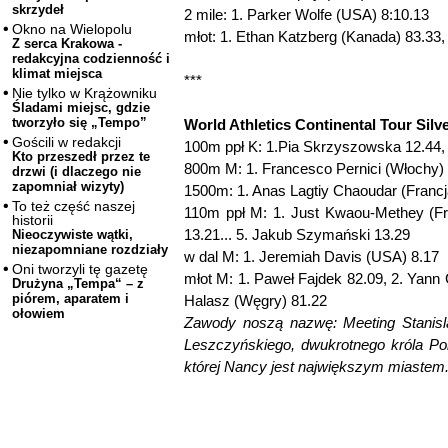
skrzydeł
2 mile: 1. Parker Wolfe (USA) 8:10.13
Okno na Wielopolu
młot: 1. Ethan Katzberg (Kanada) 83.33
Z serca Krakowa -
redakcyjna codzienność i
klimat miejsca
***
Nie tylko w Krążowniku
Śladami miejsc, gdzie
tworzyło się „Tempo”
World Athletics Continental Tour Silve
Gościli w redakcji
100m ppł K: 1.Pia Skrzyszowska 12.44, 2
Kto przeszedł przez te
800m M: 1. Francesco Pernici (Włochy) 
drzwi (i dlaczego nie
zapomniał wizyty)
1500m: 1. Anas Lagtiy Chaoudar (Francj
To też część naszej
110m ppł M: 1. Just Kwaou-Methey (Fra
historii
13.21... 5. Jakub Szymański 13.29
Nieoczywiste wątki,
niezapomniane rozdziały
w dal M: 1. Jeremiah Davis (USA) 8.17
Oni tworzyli tę gazetę
młot M: 1. Paweł Fajdek 82.09, 2. Yann
Drużyna „Tempa“ – z
piórem, aparatem i
Halasz (Węgry) 81.22
ołowiem
Zawody noszą nazwę: Meeting Stanisla
Leszczyńskiego, dwukrotnego króla Pols
której Nancy jest największym miastem