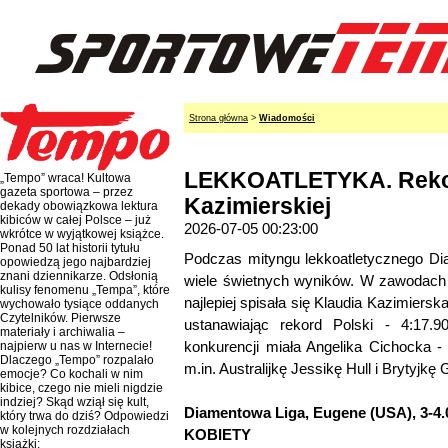
Strona główna
>
Wiadomości
LEKKOATLETYKA. Rekor
„Tempo” wraca! Kultowa
gazeta sportowa – przez
Kazimierskiej
dekady obowiązkowa lektura
kibiców w całej Polsce – już
2026-07-05 00:23:00
wkrótce w wyjątkowej książce.
Ponad 50 lat historii tytułu
Podczas mityngu lekkoatletycznego Di
opowiedzą jego najbardziej
znani dziennikarze. Odsłonią
wiele świetnych wyników. W zawodach s
kulisy fenomenu „Tempa”, które
najlepiej spisała się Klaudia Kazimiersk
wychowało tysiące oddanych
Czytelników. Pierwsze
ustanawiając rekord Polski - 4:17.9
materiały i archiwalia –
konkurencji miała Angelika Cichocka -
najpierw u nas w Internecie!
Dlaczego „Tempo” rozpalało
m.in. Australijkę Jessikę Hull i Brytyjkę 
emocje? Co kochali w nim
kibice, czego nie mieli nigdzie
indziej? Skąd wziął się kult,
Diamentowa Liga, Eugene (USA), 3-4.
który trwa do dziś? Odpowiedzi
w kolejnych rozdziałach
KOBIETY
książki: