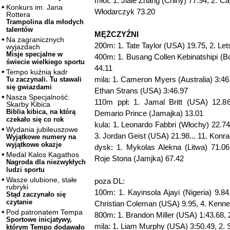
młot: 1. Jiale Zhang (Chiny) 77.94, 2. C
Konkurs im. Jana
Włodarczyk 73.20
Rottera
Trampolina dla młodych
talentów
MĘŻCZYŹNI
Na zagranicznych
200m: 1. Tate Taylor (USA) 19.75, 2. Le
wyjazdach
Misje specjalne w
400m: 1. Busang Collen Kebinatshipi (B
świecie wielkiego sportu
44.11
Tempo kuźnią kadr
mila: 1. Cameron Myers (Australia) 3:46
Tu zaczynali. Tu stawali
się gwiazdami
Ethan Strans (USA) 3:46.97
Nasza Specjalność:
110m ppł: 1. Jamal Britt (USA) 12.8
Skarby Kibica
Biblia kibica, na którą
Demario Prince (Jamajka) 13.01
czekało się co rok
kula: 1. Leonardo Fabbri (Włochy) 22.74
Wydania jubileuszowe
3. Jordan Geist (USA) 21.98... 11. Konr
Wyjątkowe numery na
wyjątkowe okazje
dysk: 1. Mykolas Alekna (Litwa) 71.06,
Medal Kalos Kagathos
Roje Stona (Jamjka) 67.42
Nagroda dla niezwykłych
ludzi sportu
Wasze ulubione, stałe
poza DL:
rubryki
100m: 1. Kayinsola Ajayi (Nigeria) 9.84
Stąd zaczynało się
czytanie
Christian Coleman (USA) 9.95, 4. Kenn
Pod patronatem Tempa
800m: 1. Brandon Miller (USA) 1:43.68,
Sportowe inicjatywy,
mila: 1. Liam Murphy (USA) 3:50.49, 2. 
którym Tempo dodawało