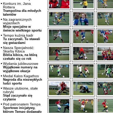
Konkurs im. Jana
Rottera
Trampolina dla młodych
talentów
Na zagranicznych
wyjazdach
Misje specjalne w
świecie wielkiego sportu
Tempo kuźnią kadr
Tu zaczynali. Tu stawali
się gwiazdami
Nasza Specjalność:
Skarby Kibica
Biblia kibica, na którą
czekało się co rok
Wydania jubileuszowe
Wyjątkowe numery na
wyjątkowe okazje
Medal Kalos Kagathos
Nagroda dla niezwykłych
ludzi sportu
Wasze ulubione, stałe
rubryki
Stąd zaczynało się
czytanie
Pod patronatem Tempa
Sportowe inicjatywy,
którym Tempo dodawało