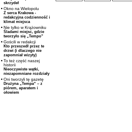
skrzydeł
Okno na Wielopolu
Z serca Krakowa -
redakcyjna codzienność i
klimat miejsca
Nie tylko w Krążowniku
Śladami miejsc, gdzie
tworzyło się „Tempo”
Gościli w redakcji
Kto przeszedł przez te
drzwi (i dlaczego nie
zapomniał wizyty)
To też część naszej
historii
Nieoczywiste wątki,
niezapomniane rozdziały
Oni tworzyli tę gazetę
Drużyna „Tempa“ – z
piórem, aparatem i
ołowiem