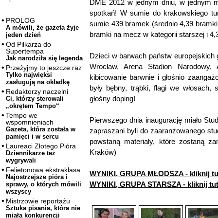
DME 2012 w jednym dniu, w jednym mie
spotkań! W sumie do krakowskiego turn
PROLOG
sumie 439 bramek (średnio 4,39 bramki 
A mówili, że gazeta żyje
bramki na mecz w kategorii starszej i 4
jeden dzień
Od Piłkarza do
Supertempa
Dzieci w barwach państw europejskich 
Jak narodziła się legenda
Wrocław, Arena Stadion Narodowy,
Przeżyjmy to jeszcze raz
Tylko najwięksi
kibicowanie barwnie i głośnio zaangaż
zasługują na okładkę
były bębny, trąbki, flagi we włosach, 
Redaktorzy naczelni
głośny doping!
Ci, którzy sterowali
„okrętem Tempo“
Tempo we
Pierwszego dnia inaugurację miało Stud
wspomnieniach
Gazeta, która została w
zapraszani byli do zaaranżowanego stud
pamięci i w sercu
powstaną materiały, które zostaną za
Laureaci Złotego Pióra
Kraków)
Dziennikarze też
wygrywali
Felietonowa ekstraklasa
WYNIKI, GRUPA MŁODSZA - kliknij tu
Najostrzejsze pióra i
WYNIKI, GRUPA STARSZA - kliknij tut
sprawy, o których mówili
wszyscy
Mistrzowie reportażu
Sztuka pisania, która nie
miała konkurencji