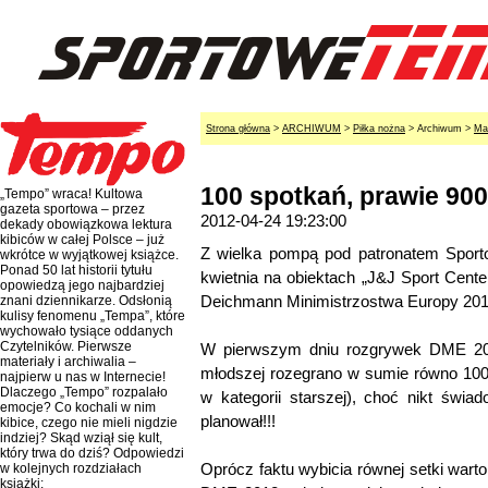
Strona główna
>
ARCHIWUM
>
Piłka nożna
> Archiwum >
Ma
100 spotkań, prawie 900
„Tempo” wraca! Kultowa
gazeta sportowa – przez
2012-04-24 19:23:00
dekady obowiązkowa lektura
kibiców w całej Polsce – już
Z wielka pompą pod patronatem Sporto
wkrótce w wyjątkowej książce.
Ponad 50 lat historii tytułu
kwietnia na obiektach „J&J Sport Cent
opowiedzą jego najbardziej
Deichmann Minimistrzostwa Europy 201
znani dziennikarze. Odsłonią
kulisy fenomenu „Tempa”, które
wychowało tysiące oddanych
Czytelników. Pierwsze
W pierwszym dniu rozgrywek DME 2012
materiały i archiwalia –
młodszej rozegrano w sumie równo 100 
najpierw u nas w Internecie!
Dlaczego „Tempo” rozpalało
w kategorii starszej), choć nikt świad
emocje? Co kochali w nim
planował!!!
kibice, czego nie mieli nigdzie
indziej? Skąd wziął się kult,
który trwa do dziś? Odpowiedzi
Oprócz faktu wybicia równej setki warto 
w kolejnych rozdziałach
książki: