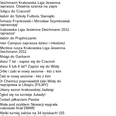
Deichmann Krakowska Liga Jesienna
zaprasza: Ostatnia szansa na zapis
Dołącz do Cracovii!
Nabór do Szkoły Futbolu Staniątki
Tomasz Frankowski i Mirosław Szymkowiak
zapraszają!
Krakowska Liga Jesienna Deichmann 2011
zaprasza!
Nabór do Prądniczanki
Inter Campus zaprasza dzieci i młodzież
Wkrótce rusza Krakowska Liga Jesienna
Deichmann 2011
Wstąp do Garbarni
Masz 7 lat - zapisz się do Cracovii
Masz 5 lub 6 lat? Zapisz się do Wisły
Orliki i żaki w nowy sezonie - kto z kim
Żaki w nowy sezonie - kto z kim
Dr Chemicz poprowadził żaki Wisły do
zwycięstwa w Libiążu (FILMY)
Udany sezon krakowskiej Jadwigi
Zgłoś się na turnieje Juliady!
Zostań piłkarzem Pasów
Wisła pod szyldem Słowacji wygrała
krakowski finał DMME
Wielki turniej żaków na 34 boiskach! (55