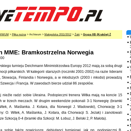
HIWUM
>
Piłka nożna
> Archiwum >
Małopolska 2011/2012
>
Żaki
>
Grupa IIB (Kraków) Ż
 MME: Bramkostrzelna Norwegia
:00
skiego turnieju Deichmann Minimistrzostwa Europy 2012 mają za sobą drugi
ji piłkarskich. W kategorii starszych (roczniki 2001-2002) na razie liderami
, Słowacja, Finlandia i Norwegia, a w młodszych (2003 i młodsi) prowadzą
 Szwecja i Francja. W zawodach bierze udział 86 zespołów.
 nieźle radzi sobie Ukraina. Podopieczni trenera Witka mają na koncie 15
h w trzech meczach. W drugim weekendzie pokonali 3-1 Norwegię (bramki
Witek, A. Maślanka. J. Kotara, dla Norwegii J. Wadowski), Chorwację 3-1
ny: O. Witek, A. Maślanka, J. Kotara, dla Chorwacji S. Jeżak) i zanotowali
e Szkocją 0-4 (bramki dla Szkocji: M. Łobuz, J. Belski 2, P. Małota).
zą sobie także nowicjusze, debiutanci turniejowi, jak np. podopieczni B.