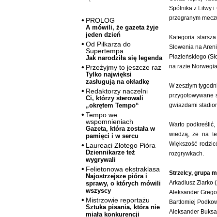
Spólnika z Litwy 
przegranym meczu 
PROLOG
A mówili, że gazeta żyje
jeden dzień
Kategoria starsz
Od Piłkarza do
Słowenia na Areni
Supertempa
Płazieńskiego (Sł
Jak narodziła się legenda
na razie Norwegia 
Przeżyjmy to jeszcze raz
Tylko najwięksi
zasługują na okładkę
W zeszłym tygodn
Redaktorzy naczelni
przygotowywane s
Ci, którzy sterowali
gwiazdami stadion
„okrętem Tempo“
Tempo we
wspomnieniach
Warto podkreślić
Gazeta, która została w
wiedzą, że na ten
pamięci i w sercu
Większość rodzic
Laureaci Złotego Pióra
Dziennikarze też
rozgrywkach.
wygrywali
Felietonowa ekstraklasa
Strzelcy, grupa m
Najostrzejsze pióra i
Arkadiusz Ziarko 
sprawy, o których mówili
wszyscy
Aleksander Grego
Mistrzowie reportażu
Bartłomiej Podko
Sztuka pisania, która nie
Aleksander Buksa
miała konkurencji