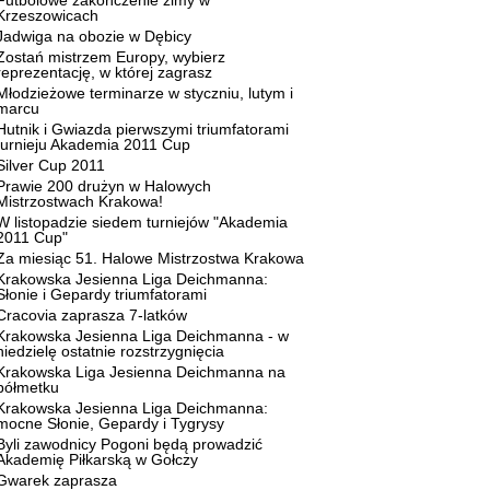
Futbolowe zakończenie zimy w
Krzeszowicach
Jadwiga na obozie w Dębicy
Zostań mistrzem Europy, wybierz
reprezentację, w której zagrasz
Młodzieżowe terminarze w styczniu, lutym i
marcu
Hutnik i Gwiazda pierwszymi triumfatorami
turnieju Akademia 2011 Cup
Silver Cup 2011
Prawie 200 drużyn w Halowych
Mistrzostwach Krakowa!
W listopadzie siedem turniejów "Akademia
2011 Cup"
Za miesiąc 51. Halowe Mistrzostwa Krakowa
Krakowska Jesienna Liga Deichmanna:
Słonie i Gepardy triumfatorami
Cracovia zaprasza 7-latków
Krakowska Jesienna Liga Deichmanna - w
niedzielę ostatnie rozstrzygnięcia
Krakowska Liga Jesienna Deichmanna na
półmetku
Krakowska Jesienna Liga Deichmanna:
mocne Słonie, Gepardy i Tygrysy
Byli zawodnicy Pogoni będą prowadzić
Akademię Piłkarską w Gołczy
Gwarek zaprasza