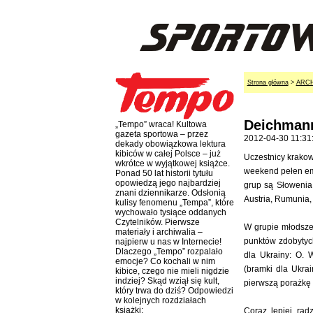
Strona główna
>
ARC
Deichmann
„Tempo” wraca! Kultowa
gazeta sportowa – przez
2012-04-30 11:31
dekady obowiązkowa lektura
kibiców w całej Polsce – już
Uczestnicy krakow
wkrótce w wyjątkowej książce.
weekend pełen emoc
Ponad 50 lat historii tytułu
opowiedzą jego najbardziej
grup są Słowenia
znani dziennikarze. Odsłonią
Austria, Rumunia,
kulisy fenomenu „Tempa”, które
wychowało tysiące oddanych
Czytelników. Pierwsze
W grupie młodszej
materiały i archiwalia –
punktów zdobytyc
najpierw u nas w Internecie!
Dlaczego „Tempo” rozpalało
dla Ukrainy: O. 
emocje? Co kochali w nim
(bramki dla Ukrai
kibice, czego nie mieli nigdzie
indziej? Skąd wziął się kult,
pierwszą porażkę z
który trwa do dziś? Odpowiedzi
w kolejnych rozdziałach
książki:
Coraz lepiej rad