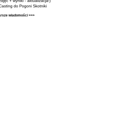
zdjęć + wyniki - aktualizacja!)
Casting do Pogoni Skotniki
arsze wiadomości >>>