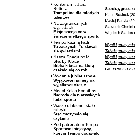
Konkurs im. Jana
Rottera
Strzelcy, grupa s
Trampolina dla młodych
Kamil Rusinek (2
talentów
Maciej Partyła (2
Na zagranicznych
Sławomir Chmiel 
wyjazdach
Misje specjalne w
Wojciech Stasica 
świecie wielkiego sportu
Tempo kuźnią kadr
Wyniki grupy mło
Tu zaczynali. Tu stawali
Tabele grupy mło
się gwiazdami
Nasza Specjalność:
Wyniki grupy star
Skarby Kibica
Tabele grupy sta
Biblia kibica, na którą
GALERIA 3 D z Tu
czekało się co rok
Wydania jubileuszowe
Wyjątkowe numery na
wyjątkowe okazje
Medal Kalos Kagathos
Nagroda dla niezwykłych
ludzi sportu
Wasze ulubione, stałe
rubryki
Stąd zaczynało się
czytanie
Pod patronatem Tempa
Sportowe inicjatywy,
którym Tempo dodawało