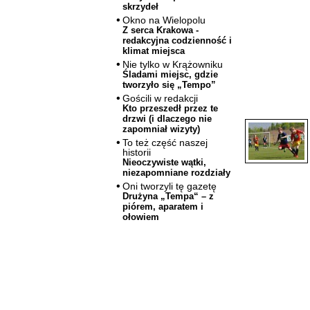
skrzydeł
Okno na Wielopolu
Z serca Krakowa -
redakcyjna codzienność i
klimat miejsca
Nie tylko w Krążowniku
Śladami miejsc, gdzie
tworzyło się „Tempo”
Gościli w redakcji
Kto przeszedł przez te
drzwi (i dlaczego nie
zapomniał wizyty)
To też część naszej
historii
Nieoczywiste wątki,
niezapomniane rozdziały
Oni tworzyli tę gazetę
Drużyna „Tempa“ – z
piórem, aparatem i
ołowiem