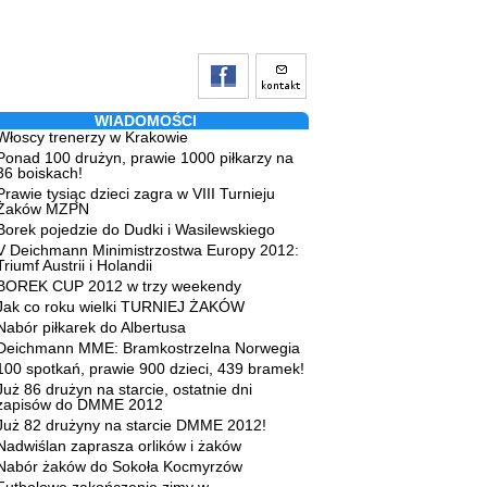
WIADOMOŚCI
Włoscy trenerzy w Krakowie
Ponad 100 drużyn, prawie 1000 piłkarzy na
36 boiskach!
Prawie tysiąc dzieci zagra w VIII Turnieju
Żaków MZPN
Borek pojedzie do Dudki i Wasilewskiego
V Deichmann Minimistrzostwa Europy 2012:
Triumf Austrii i Holandii
BOREK CUP 2012 w trzy weekendy
Jak co roku wielki TURNIEJ ŻAKÓW
Nabór piłkarek do Albertusa
Deichmann MME: Bramkostrzelna Norwegia
100 spotkań, prawie 900 dzieci, 439 bramek!
Już 86 drużyn na starcie, ostatnie dni
zapisów do DMME 2012
Już 82 drużyny na starcie DMME 2012!
Nadwiślan zaprasza orlików i żaków
Nabór żaków do Sokoła Kocmyrzów