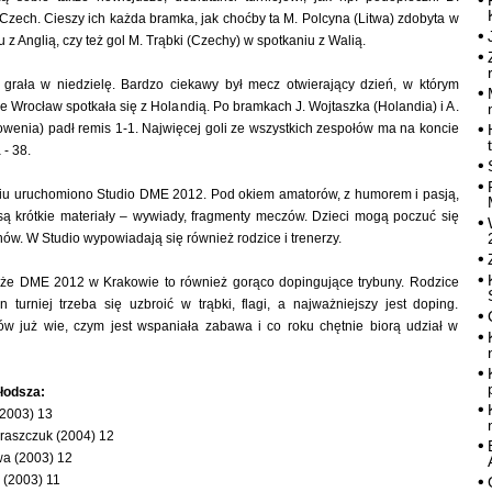
i Czech. Cieszy ich każda bramka, jak choćby ta M. Polcyna (Litwa) zdobyta w
z Anglią, czy też gol M. Trąbki (Czechy) w spotkaniu z Walią.
a grała w niedzielę. Bardzo ciekawy był mecz otwierający dzień, w którym
e Wrocław spotkała się z Holandią. Po bramkach J. Wojtaszka (Holandia) i A.
owenia) padł remis 1-1. Najwięcej goli ze wszystkich zespołów ma na koncie
- 38.
iu uruchomiono Studio DME 2012. Pod okiem amatorów, z humorem i pasją,
ą krótkie materiały – wywiady, fragmenty meczów. Dzieci mogą poczuć się
ów. W Studio wypowiadają się również rodzice i trenerzy.
, że DME 2012 w Krakowie to również gorąco dopingujące trybuny. Rodzice
 turniej trzeba się uzbroić w trąbki, flagi, a najważniejszy jest doping.
ów już wie, czym jest wspaniała zabawa i co roku chętnie biorą udział w
łodsza:
(2003) 13
raszczuk (2004) 12
wa (2003) 12
 (2003) 11