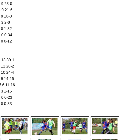
9 23-0
9 21-6
9 18-8
3 2-0
 1-32
 0-34
 0-12
3 39-1
2 20-2
0 24-4
 9 14-15
5 6 11-16
 1-15
0 0-23
 0-33