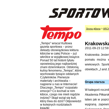
Strona główna
>
ARC
Krakowska
„Tempo” wraca! Kultowa
gazeta sportowa – przez
2011-09-23 12:59
dekady obowiązkowa lektura
kibiców w całej Polsce – już
Krakowska Jesien
wkrótce w wyjątkowej książce.
pomału można w
Ponad 50 lat historii tytułu
opowiedzą jego najbardziej
wiekowych. Sport
znani dziennikarze. Odsłonią
obiektach „J and 
kulisy fenomenu „Tempa”, które
wychowało tysiące oddanych
Czytelników. Pierwsze
materiały i archiwalia –
Grupa starsza
najpierw u nas w Internecie!
Dlaczego „Tempo” rozpalało
W kategorii roczn
emocje? Co kochali w nim
kibice, czego nie mieli nigdzie
Akademia Piłkarsk
indziej? Skąd wziął się kult,
łatwo jak w popr
który trwa do dziś? Odpowiedzi
wygraną zapewni
w kolejnych rozdziałach
książki: