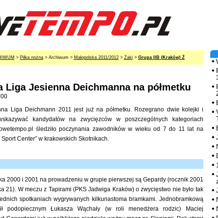
HIWUM
>
Piłka nożna
> Archiwum >
Małopolska 2011/2012
>
Żaki
>
Grupa IIB (Kraków) Ż
 Liga Jesienna Deichmanna na półmetku
:00
na Liga Deichmann 2011 jest już na półmetku. Rozegrano dwie kolejki i
skazywać kandydatów na zwycięzców w poszczególnych kategoriach
owetempo.pl śledziło poczynania zawodników w wieku od 7 do 11 lat na
J Sport Center” w krakowskich Skotnikach.
ika 2000 i 2001 na prowadzeniu w grupie pierwszej są Gepardy (rocznik 2001
a 21). W meczu z Tapirami (PKS Jadwiga Kraków) o zwycięstwo nie było tak
zednich spotkaniach wygrywanych kilkunastoma bramkami. Jednobramkową
ł podopiecznym Łukasza Wąchały (w roli menedżera rodzic) Maciej