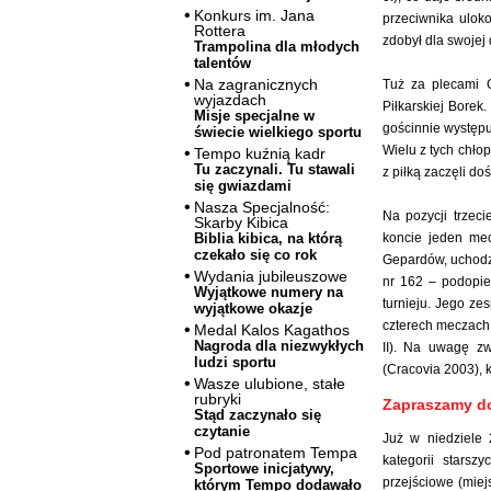
Konkurs im. Jana
przeciwnika ulok
Rottera
zdobył dla swojej
Trampolina dla młodych
talentów
Na zagranicznych
Tuż za plecami G
wyjazdach
Piłkarskiej Borek
Misje specjalne w
gościnnie występ
świecie wielkiego sportu
Wielu z tych chł
Tempo kuźnią kadr
Tu zaczynali. Tu stawali
z piłką zaczęli do
się gwiazdami
Nasza Specjalność:
Na pozycji trzec
Skarby Kibica
koncie jeden mec
Biblia kibica, na którą
czekało się co rok
Gepardów, uchodz
Wydania jubileuszowe
nr 162 – podopie
Wyjątkowe numery na
turnieju. Jego ze
wyjątkowe okazje
czterech meczach.
Medal Kalos Kagathos
Nagroda dla niezwykłych
II). Na uwagę z
ludzi sportu
(Cracovia 2003), k
Wasze ulubione, stałe
rubryki
Zapraszamy do
Stąd zaczynało się
czytanie
Już w niedziele
Pod patronatem Tempa
kategorii stars
Sportowe inicjatywy,
przejściowe (miej
którym Tempo dodawało