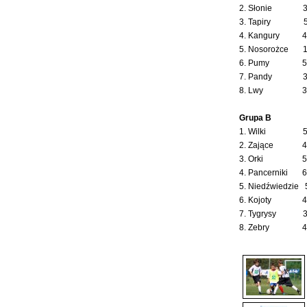
2. Słonie 3 
3. Tapiry 5 
4. Kangury 4 
5. Nosorożce 1 
6. Pumy 5 0
7. Pandy 3 0
8. Lwy 3 0
Grupa B
1. Wilki 5 1
2. Zające 4 1
3. Orki 5 1
4. Pancerniki 6
5. Niedźwiedzie 
6. Kojoty 4 3
7. Tygrysy 3 
8. Zebry 4 0