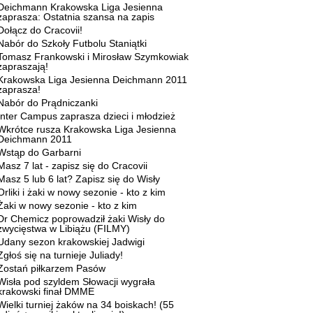
Deichmann Krakowska Liga Jesienna
zaprasza: Ostatnia szansa na zapis
Dołącz do Cracovii!
Nabór do Szkoły Futbolu Staniątki
Tomasz Frankowski i Mirosław Szymkowiak
zapraszają!
Krakowska Liga Jesienna Deichmann 2011
zaprasza!
Nabór do Prądniczanki
Inter Campus zaprasza dzieci i młodzież
Wkrótce rusza Krakowska Liga Jesienna
Deichmann 2011
Wstąp do Garbarni
Masz 7 lat - zapisz się do Cracovii
Masz 5 lub 6 lat? Zapisz się do Wisły
Orliki i żaki w nowy sezonie - kto z kim
Żaki w nowy sezonie - kto z kim
Dr Chemicz poprowadził żaki Wisły do
zwycięstwa w Libiążu (FILMY)
Udany sezon krakowskiej Jadwigi
Zgłoś się na turnieje Juliady!
Zostań piłkarzem Pasów
Wisła pod szyldem Słowacji wygrała
krakowski finał DMME
Wielki turniej żaków na 34 boiskach! (55