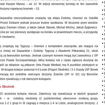
ował Kacper Masny – aż 12. W edycji wiosennej turnieju to ten zawodnik
 drużyny najwięcej bramek – 23.
epardów nieoczekiwanie znalazła się ekipa Dzików, również ze Szkółki
. Przed Dzikami jednak jeszcze trudne spotkania. W drużynie prym wiedzie
ujący Damian Urban, a także Jakub Stanek, Michał Woźny, Jakub Żygłowicz.
opców po raz pierwszy występuje na boisku w prawdziwym meczu, a przygodę
ść niedawno.
iej znajdują się Tygrysy – również z kompletem zwycięstw, ale mające na
z mniej od Gepardów i Dzików. Tygrysy z Akademii Piłkarskiej 21, obok
ą za faworytów turnieju. Jednak czarnym koniem mogą być zawodnicy z SP
czni Pawła Szczepańskiego, który kolejny rok z rzędu zgłasza drużynę do
spół (w składzie są piłkarze Orła Piaski Wielkie) ma 9 punktów zdobytych w
 W drugiej kolejce pokonał 4-0 Łosie (Pogoń Skotniki) i 3-1 Kojoty (SP Borek
wracają też ambitnie walczące drużyny Żubrów (SP nr 32) czy Bizonów
tóre rywalizują z rok starszymi kolegami.
 Skotnik
 25 września kolejne mecze. Zakończy się rywalizacja w dwóch grupach
zych – w ostatnią niedzielę (2 października) utworzone zostaną grupy
sca 1-2 z grup A i B zagrają o miejsca 1-4 w Lidze, analogicznie drużyny: z