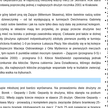
d Gepardami już w najbliższą niedzielę ważny mecz ze Słoniami. Rok starsi
stawią poprzeczkę jednej z najlepszych drużyn rocznika 2001 w Krakowie.
w górę tabeli pną się Zające (Milenium Skawina), które świetnie radzą sobie
dziewczynkę – od lat występującą w turniejach Deichmanna Gabrielę
radzi sobie świetnie i jak na razie tylko dwa razy dała się pokonać kolegom.
czynką w składzie mają ten przywilej, że grając przeciw drużynie bez
 mieć na boisku o jednego zawodnika więcej. Ciekawie jest także w dolnej
joty (drużyna zgłoszeń indywidualnych) zdobyły pierwsze punkty w turnieju
Victoria Kraków) 1-0 po bramce Łukasza Płazy. Nie obudziły się w tej kolejce
dopieczni Macieja Ostrowskiego z Orła Myślenice w pierwszych meczach
w, tym razem 6 punktów oddali mocnym rywalom – Zającom (przegrana 0-5) i
raków 2000) - przegrana 0-3. Kibice Niedźwiedzi zapowiadają jednak
nkursie dla kibiców. Słynna cukiernia Jana Dziadkowca, którego dwójka
eju, dla najlepszych kibiców przygotuje wspaniałe torty w kształcie zwierząt.
dka walka na trybunach.
rupie młodszej jest bardzo wyrównana. Na prowadzeniu dwie drużyny ze
iej Borek – Gepardy i Dziki. Gepardy to drużyna, która stanęła na podium
1. Wtedy zajęła trzecie miejsce w stawce 25 drużyn. Obecnie Gepardy –
sława Mycy - prowadzą z kompletem pięciu zwycięstw (bilans bramkowy 25-
nią pięciu bramek zdobywanych na mecz. Z tych 25 goli najwięcej w bramce