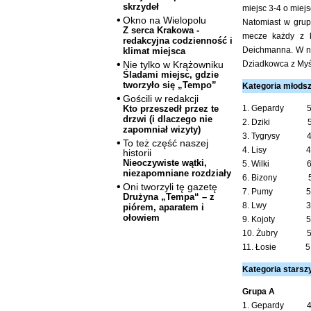
skrzydeł
miejsc 3-4 o miejs
Okno na Wielopolu
Natomiast w grup
Z serca Krakowa -
mecze każdy z k
redakcyjna codzienność i
Deichmanna. W naj
klimat miejsca
Dziadkowca z Myśl
Nie tylko w Krążowniku
Śladami miejsc, gdzie
tworzyło się „Tempo”
Kategoria młodsz
Gościli w redakcji
1. Gepardy 5 
Kto przeszedł przez te
drzwi (i dlaczego nie
2. Dziki 5 1
zapomniał wizyty)
3. Tygrysy 4 
To też część naszej
4. Lisy 4 9
historii
Nieoczywiste wątki,
5. Wilki 6 7
niezapomniane rozdziały
6. Bizony 5 
Oni tworzyli tę gazetę
7. Pumy 5 6
Drużyna „Tempa“ – z
8. Lwy 3 6
piórem, aparatem i
ołowiem
9. Kojoty 5 0
10. Żubry 5 
11. Łosie 5 0
Kategoria starsz
Grupa A
1. Gepardy 4 