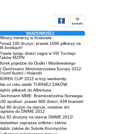
WIADOMOŚCI
Włoscy trenerzy w Krakowie
Ponad 100 drużyn, prawie 1000 piłkarzy na
36 boiskach!
Prawie tysiąc dzieci zagra w VIII Turnieju
Żaków MZPN
Borek pojedzie do Dudki i Wasilewskiego
V Deichmann Minimistrzostwa Europy 2012:
Triumf Austrii i Holandii
BOREK CUP 2012 w trzy weekendy
Jak co roku wielki TURNIEJ ŻAKÓW
Nabór piłkarek do Albertusa
Deichmann MME: Bramkostrzelna Norwegia
100 spotkań, prawie 900 dzieci, 439 bramek!
Już 86 drużyn na starcie, ostatnie dni
zapisów do DMME 2012
Już 82 drużyny na starcie DMME 2012!
Nadwiślan zaprasza orlików i żaków
Nabór żaków do Sokoła Kocmyrzów