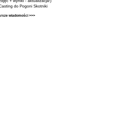
zdjęć + wyniki - aktualizacja!)
Casting do Pogoni Skotniki
arsze wiadomości >>>