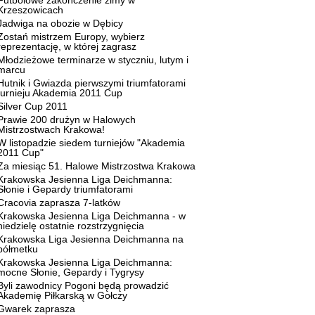
Futbolowe zakończenie zimy w
Krzeszowicach
Jadwiga na obozie w Dębicy
Zostań mistrzem Europy, wybierz
reprezentację, w której zagrasz
Młodzieżowe terminarze w styczniu, lutym i
marcu
Hutnik i Gwiazda pierwszymi triumfatorami
turnieju Akademia 2011 Cup
Silver Cup 2011
Prawie 200 drużyn w Halowych
Mistrzostwach Krakowa!
W listopadzie siedem turniejów "Akademia
2011 Cup"
Za miesiąc 51. Halowe Mistrzostwa Krakowa
Krakowska Jesienna Liga Deichmanna:
Słonie i Gepardy triumfatorami
Cracovia zaprasza 7-latków
Krakowska Jesienna Liga Deichmanna - w
niedzielę ostatnie rozstrzygnięcia
Krakowska Liga Jesienna Deichmanna na
półmetku
Krakowska Jesienna Liga Deichmanna:
mocne Słonie, Gepardy i Tygrysy
Byli zawodnicy Pogoni będą prowadzić
Akademię Piłkarską w Gołczy
Gwarek zaprasza