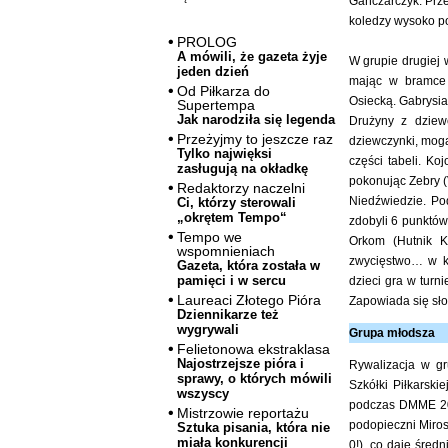
Gańczarczyk. Prze
koledzy wysoko po
PROLOG
A mówili, że gazeta żyje
W grupie drugiej 
jeden dzień
mając w bramce 
Od Piłkarza do
Osiecką. Gabrysia 
Supertempa
Jak narodziła się legenda
Drużyny z dziew
Przeżyjmy to jeszcze raz
dziewczynki, mogą
Tylko najwięksi
części tabeli. Ko
zasługują na okładkę
pokonując Zebry (
Redaktorzy naczelni
Niedźwiedzie. Po
Ci, którzy sterowali
„okrętem Tempo“
zdobyli 6 punktó
Tempo we
Orkom (Hutnik K
wspomnieniach
zwycięstwo… w ko
Gazeta, która została w
pamięci i w sercu
dzieci gra w turni
Laureaci Złotego Pióra
Zapowiada się sło
Dziennikarze też
wygrywali
Grupa młodsza
Felietonowa ekstraklasa
Najostrzejsze pióra i
Rywalizacja w g
sprawy, o których mówili
Szkółki Piłkarsk
wszyscy
podczas DMME 201
Mistrzowie reportażu
podopieczni Miro
Sztuka pisania, która nie
miała konkurencji
0!), co daje śred