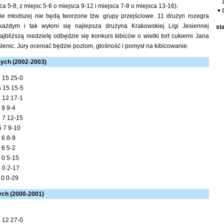
ca 5-8, z miejsc 5-6 o miejsca 9-12 i miejsca 7-8 o miejsca 13-16).
ie młodszej nie będą tworzone tzw. grupy przejściowe. 11 drużyn rozegra
ażdym i tak wyłoni się najlepsza drużyna Krakowskiej Ligi Jesiennej
st
bliższą niedzielę odbędzie się konkurs kibiców o wielki tort cukierni Jana
enic. Jury oceniać będzie poziom, głośność i pomysł na kibicowanie.
ych (2002-2003)
15 25-0
5 15-5
12 17-1
 9-4
 12-15
7 9-10
 8-9
 5-2
 5-15
0 2-17
 0-29
ych (2000-2001)
12 27-0