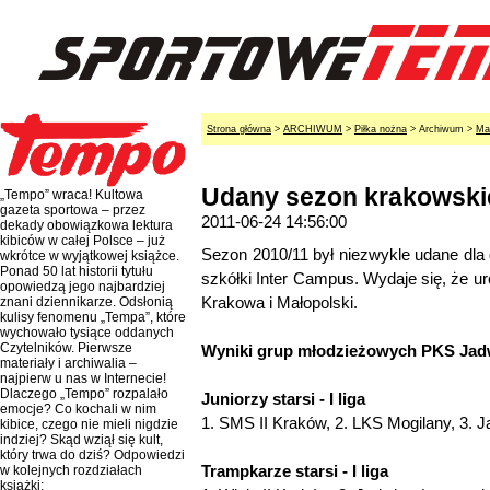
Strona główna
>
ARCHIWUM
>
Piłka nożna
> Archiwum >
Ma
Udany sezon krakowskie
„Tempo” wraca! Kultowa
gazeta sportowa – przez
2011-06-24 14:56:00
dekady obowiązkowa lektura
kibiców w całej Polsce – już
Sezon 2010/11 był niezwykle udane dl
wkrótce w wyjątkowej książce.
Ponad 50 lat historii tytułu
szkółki Inter Campus. Wydaje się, że ur
opowiedzą jego najbardziej
Krakowa i Małopolski.
znani dziennikarze. Odsłonią
kulisy fenomenu „Tempa”, które
wychowało tysiące oddanych
Czytelników. Pierwsze
Wyniki grup młodzieżowych PKS Jad
materiały i archiwalia –
najpierw u nas w Internecie!
Dlaczego „Tempo” rozpalało
Juniorzy starsi - I liga
emocje? Co kochali w nim
1. SMS II Kraków, 2. LKS Mogilany, 3. 
kibice, czego nie mieli nigdzie
indziej? Skąd wziął się kult,
który trwa do dziś? Odpowiedzi
Trampkarze starsi - I liga
w kolejnych rozdziałach
książki: