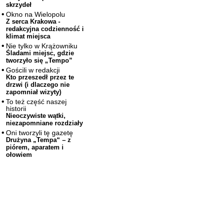
skrzydeł
Okno na Wielopolu
Z serca Krakowa -
redakcyjna codzienność i
klimat miejsca
Nie tylko w Krążowniku
Śladami miejsc, gdzie
tworzyło się „Tempo”
Gościli w redakcji
Kto przeszedł przez te
drzwi (i dlaczego nie
zapomniał wizyty)
To też część naszej
historii
Nieoczywiste wątki,
niezapomniane rozdziały
Oni tworzyli tę gazetę
Drużyna „Tempa“ – z
piórem, aparatem i
ołowiem