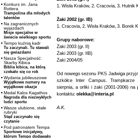
Konkurs im. Jana
1. Wisła Kraków, 2. Cracovia, 3. Hutnik
Rottera
Trampolina dla młodych
talentów
Żaki 2002 (gr. IB)
Na zagranicznych
1. Cracovia, 2. Wisła Kraków, 3. Borek 
wyjazdach
Misje specjalne w
świecie wielkiego sportu
Grupy naborowe:
Tempo kuźnią kadr
Żaki 2003 (gr. II)
Tu zaczynali. Tu stawali
się gwiazdami
Żaki 2003 (gr. IIB)
Nasza Specjalność:
Żaki 2004/05
Skarby Kibica
Biblia kibica, na którą
czekało się co rok
Od nowego sezonu PKS Jadwiga przyjmu
Wydania jubileuszowe
szkółce Inter Campus. Trampkarze 
Wyjątkowe numery na
sierpnia, a orliki i żaki (2001-2006) 
wyjątkowe okazje
Medal Kalos Kagathos
kontaktu:
olekka@interia.pl
Nagroda dla niezwykłych
ludzi sportu
A.K.
Wasze ulubione, stałe
rubryki
Stąd zaczynało się
czytanie
Pod patronatem Tempa
Sportowe inicjatywy,
którym Tempo dodawało