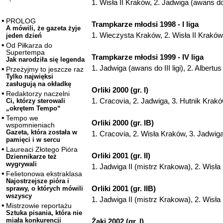
1. Wisła II Kraków, 2. Jadwiga (awans d
PROLOG
Trampkarze młodsi 1998 - I liga
A mówili, że gazeta żyje
1. Wieczysta Kraków, 2. Wisła II Kraków
jeden dzień
Od Piłkarza do
Supertempa
Trampkarze młodsi 1999 - IV liga
Jak narodziła się legenda
1. Jadwiga (awans do III ligi), 2. Alber
Przeżyjmy to jeszcze raz
Tylko najwięksi
zasługują na okładkę
Orliki 2000 (gr. I)
Redaktorzy naczelni
1. Cracovia, 2. Jadwiga, 3. Hutnik Krak
Ci, którzy sterowali
„okrętem Tempo“
Tempo we
Orliki 2000 (gr. IB)
wspomnieniach
Gazeta, która została w
1. Cracovia, 2. Wisła Kraków, 3. Jadwig
pamięci i w sercu
Laureaci Złotego Pióra
Orliki 2001 (gr. II)
Dziennikarze też
wygrywali
1. Jadwiga II (mistrz Krakowa), 2. Wisła 
Felietonowa ekstraklasa
Najostrzejsze pióra i
Orliki 2001 (gr. IIB)
sprawy, o których mówili
wszyscy
1. Jadwiga II (mistrz Krakowa), 2. Wisła
Mistrzowie reportażu
Sztuka pisania, która nie
miała konkurencji
Żaki 2002 (gr. I)