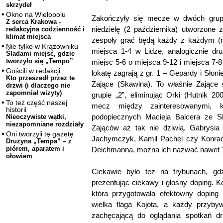
skrzydeł
Okno na Wielopolu
Zakończyły się mecze w dwóch grupac
Z serca Krakowa -
niedzielę (2 października) utworzone 
redakcyjna codzienność i
klimat miejsca
zespoły grać będą każdy z każdym (mi
Nie tylko w Krążowniku
miejsca 1-4 w Lidze, analogicznie dr
Śladami miejsc, gdzie
tworzyło się „Tempo”
miejsc 5-6 o miejsca 9-12 i miejsca 7-
Gościli w redakcji
lokatę zagrają z gr. 1 – Gepardy i Słoni
Kto przeszedł przez te
Zające (Skawina). To właśnie Zające 
drzwi (i dlaczego nie
zapomniał wizyty)
grupie „2”, eliminując Orki (Hutnik 
To też część naszej
mecz między zainteresowanymi, k
historii
podopiecznych Macieja Balcera ze S
Nieoczywiste wątki,
niezapomniane rozdziały
Zająców aż tak nie dziwią. Gabrysi
Oni tworzyli tę gazetę
Jachymczyk, Kamil Pachel czy Konrad 
Drużyna „Tempa“ – z
piórem, aparatem i
Deichmanna, można ich nazwać nawet "w
ołowiem
Ciekawie było też na trybunach, gdz
prezentując ciekawy i głośny doping. K
która przygotowała efektowny doping 
wielka flaga Kojota, a każdy przyby
zachęcającą do oglądania spotkań dr