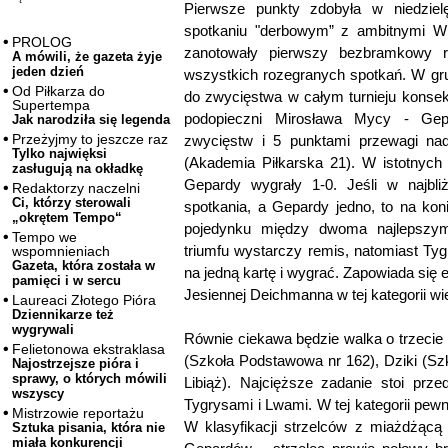
Pierwsze punkty zdobyła w niedzie
spotkaniu "derbowym” z ambitnymi Wi
PROLOG
zanotowały pierwszy bezbramkowy r
A mówili, że gazeta żyje
jeden dzień
wszystkich rozegranych spotkań. W gr
Od Piłkarza do
do zwycięstwa w całym turnieju konsekw
Supertempa
podopieczni Mirosława Mycy - Gep
Jak narodziła się legenda
Przeżyjmy to jeszcze raz
zwycięstw i 5 punktami przewagi na
Tylko najwięksi
(Akademia Piłkarska 21). W istotnych 
zasługują na okładkę
Gepardy wygrały 1-0. Jeśli w najbli
Redaktorzy naczelni
Ci, którzy sterowali
spotkania, a Gepardy jedno, to na kon
„okrętem Tempo“
pojedynku między dwoma najlepszym
Tempo we
triumfu wystarczy remis, natomiast Ty
wspomnieniach
Gazeta, która została w
na jedną kartę i wygrać. Zapowiada się
pamięci i w sercu
Jesiennej Deichmanna w tej kategorii wi
Laureaci Złotego Pióra
Dziennikarze też
wygrywali
Równie ciekawa będzie walka o trzecie 
Felietonowa ekstraklasa
(Szkoła Podstawowa nr 162), Dziki (Szk
Najostrzejsze pióra i
sprawy, o których mówili
Libiąż). Najcięższe zadanie stoi prz
wszyscy
Tygrysami i Lwami. W tej kategorii pewne
Mistrzowie reportażu
W klasyfikacji strzelców z miażdżąc
Sztuka pisania, która nie
miała konkurencji