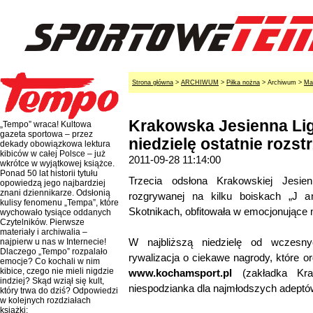
Strona główna
>
ARCHIWUM
>
Piłka nożna
> Archiwum >
Ma
Krakowska Jesienna Li
„Tempo” wraca! Kultowa
gazeta sportowa – przez
niedzielę ostatnie rozst
dekady obowiązkowa lektura
kibiców w całej Polsce – już
2011-09-28 11:14:00
wkrótce w wyjątkowej książce.
Ponad 50 lat historii tytułu
Trzecia odsłona Krakowskiej Jesie
opowiedzą jego najbardziej
znani dziennikarze. Odsłonią
rozgrywanej na kilku boiskach „J 
kulisy fenomenu „Tempa”, które
Skotnikach, obfitowała w emocjonujące 
wychowało tysiące oddanych
Czytelników. Pierwsze
materiały i archiwalia –
W najbliższą niedzielę od wczesny
najpierw u nas w Internecie!
Dlaczego „Tempo” rozpalało
rywalizacja o ciekawe nagrody, które or
emocje? Co kochali w nim
kibice, czego nie mieli nigdzie
www.kochamsport.pl
(zakładka Kra
indziej? Skąd wziął się kult,
niespodzianka dla najmłodszych adeptów 
który trwa do dziś? Odpowiedzi
w kolejnych rozdziałach
książki: