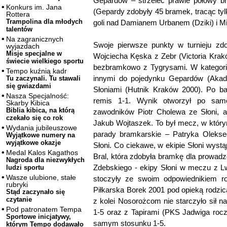
Gepardów – strzelec prawie połowy b
Konkurs im. Jana
(Gepardy zdobyły 45 bramek, tracąc tyl
Rottera
Trampolina dla młodych
goli nad Damianem Urbanem (Dziki) i M
talentów
Na zagranicznych
Swoje pierwsze punkty w turnieju zdo
wyjazdach
Misje specjalne w
Wojciecha Kęska z Zebr (Victoria Kra
świecie wielkiego sportu
bezbramkowo z Tygrysami. W kategorii
Tempo kuźnią kadr
innymi do pojedynku Gepardów (Akade
Tu zaczynali. Tu stawali
się gwiazdami
Słoniami (Hutnik Kraków 2000). Po ba
Nasza Specjalność:
remis 1-1. Wynik otworzył po samod
Skarby Kibica
Biblia kibica, na którą
zawodników Piotr Cholewa ze Słoni, 
czekało się co rok
Jakub Wojtaszek. To był mecz, w którym
Wydania jubileuszowe
parady bramkarskie – Patryka Oleks
Wyjątkowe numery na
wyjątkowe okazje
Słoni. Co ciekawe, w ekipie Słoni wystą
Medal Kalos Kagathos
Bral, która zdobyła bramkę dla prowadz
Nagroda dla niezwykłych
Zdebskiego - ekipy Słoni w meczu z 
ludzi sportu
Wasze ulubione, stałe
stoczyły ze swoim odpowiednikiem r
rubryki
Piłkarska Borek 2001 pod opieką rodzica
Stąd zaczynało się
czytanie
z kolei Nosorożcom nie starczyło sił 
Pod patronatem Tempa
1-5 oraz z Tapirami (PKS Jadwiga rocz
Sportowe inicjatywy,
samym stosunku 1-5.
którym Tempo dodawało