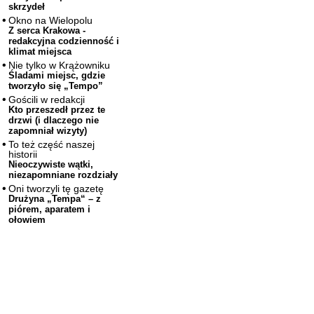
skrzydeł
Okno na Wielopolu
Z serca Krakowa -
redakcyjna codzienność i
klimat miejsca
Nie tylko w Krążowniku
Śladami miejsc, gdzie
tworzyło się „Tempo”
Gościli w redakcji
Kto przeszedł przez te
drzwi (i dlaczego nie
zapomniał wizyty)
To też część naszej
historii
Nieoczywiste wątki,
niezapomniane rozdziały
Oni tworzyli tę gazetę
Drużyna „Tempa“ – z
piórem, aparatem i
ołowiem