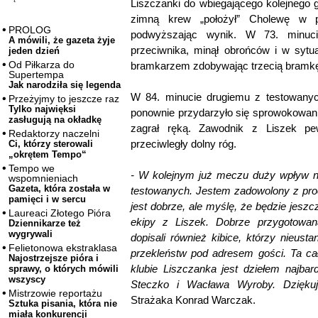
Liszczanki do wbiegającego kolejnego 
zimną krew „położył” Cholewę w po
PROLOG
podwyższając wynik. W 73. minuci
A mówili, że gazeta żyje
przeciwnika, minął obrońców i w sytu
jeden dzień
Od Piłkarza do
bramkarzem zdobywając trzecią bramkę
Supertempa
Jak narodziła się legenda
W 84. minucie drugiemu z testowany
Przeżyjmy to jeszcze raz
Tylko najwięksi
ponownie przydarzyło się sprowokowan
zasługują na okładkę
zagrał ręką. Zawodnik z Liszek pe
Redaktorzy naczelni
przeciwległy dolny róg.
Ci, którzy sterowali
„okrętem Tempo“
Tempo we
- W kolejnym już meczu duży wpływ na
wspomnieniach
Gazeta, która została w
testowanych. Jestem zadowolony z proc
pamięci i w sercu
jest dobrze, ale myślę, że będzie jesz
Laureaci Złotego Pióra
ekipy z Liszek. Dobrze przygotowan
Dziennikarze też
wygrywali
dopisali również kibice, którzy nieust
Felietonowa ekstraklasa
przekleństw pod adresem gości. Ta ca
Najostrzejsze pióra i
klubie Liszczanka jest dziełem najbar
sprawy, o których mówili
wszyscy
Steczko i Wacława Wyroby. Dzięku
Mistrzowie reportażu
Strażaka Konrad Warczak.
Sztuka pisania, która nie
miała konkurencji