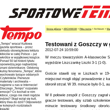
Strona główna
>
ARCHIWUM
>
Piłka nożna
> Archiwum >
Ma
Testowani z Goszczy w g
„Tempo” wraca! Kultowa
gazeta sportowa – przez
2012-07-24 10:59:00
dekady obowiązkowa lektura
kibiców w całej Polsce – już
W meczu towarzyskim A-klasowców St
wkrótce w wyjątkowej książce.
Ponad 50 lat historii tytułu
wyjeździe Liszczankę Liszki 3-1 (1-0).
opowiedzą jego najbardziej
znani dziennikarze. Odsłonią
kulisy fenomenu „Tempa”, które
Goście stawili się w Liszkach w 19
wychowało tysiące oddanych
Czytelników. Pierwsze
miejscowi mogli objąć prowadzenie z k
materiały i archiwalia –
obronił strzał. W 39. minucie było 0-1, 
najpierw u nas w Internecie!
Dlaczego „Tempo” rozpalało
emocje? Co kochali w nim
W II połowie zespół z Goszczy zagrał 
kibice, czego nie mieli nigdzie
indziej? Skąd wziął się kult,
gracze testowani, aby sztab szkoleniow
który trwa do dziś? Odpowiedzi
minucie testowany środkowy obrońca
w kolejnych rozdziałach
książki: