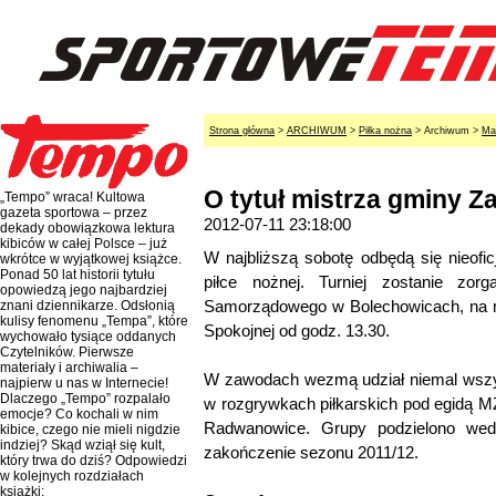
Strona główna
>
ARCHIWUM
>
Piłka nożna
> Archiwum >
Ma
O tytuł mistrza gminy Z
„Tempo” wraca! Kultowa
gazeta sportowa – przez
2012-07-11 23:18:00
dekady obowiązkowa lektura
kibiców w całej Polsce – już
W najbliższą sobotę odbędą się nieofi
wkrótce w wyjątkowej książce.
Ponad 50 lat historii tytułu
piłce nożnej. Turniej zostanie zor
opowiedzą jego najbardziej
Samorządowego w Bolechowicach, na mi
znani dziennikarze. Odsłonią
kulisy fenomenu „Tempa”, które
Spokojnej od godz. 13.30.
wychowało tysiące oddanych
Czytelników. Pierwsze
materiały i archiwalia –
W zawodach wezmą udział niemal wszy
najpierw u nas w Internecie!
Dlaczego „Tempo” rozpalało
w rozgrywkach piłkarskich pod egidą M
emocje? Co kochali w nim
Radwanowice. Grupy podzielono wedł
kibice, czego nie mieli nigdzie
indziej? Skąd wziął się kult,
zakończenie sezonu 2011/12.
który trwa do dziś? Odpowiedzi
w kolejnych rozdziałach
książki: