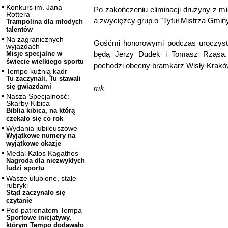
Konkurs im. Jana
Po zakończeniu eliminacji drużyny z mie
Rottera
a zwycięzcy grup o "Tytuł Mistrza Gmin
Trampolina dla młodych
talentów
Na zagranicznych
Gośćmi honorowymi podczas uroczyst
wyjazdach
będą Jerzy Dudek i Tomasz Rząsa. 
Misje specjalne w
świecie wielkiego sportu
pochodzi obecny bramkarz Wisły Krakó
Tempo kuźnią kadr
Tu zaczynali. Tu stawali
się gwiazdami
mk
Nasza Specjalność:
Skarby Kibica
Biblia kibica, na którą
czekało się co rok
Wydania jubileuszowe
Wyjątkowe numery na
wyjątkowe okazje
Medal Kalos Kagathos
Nagroda dla niezwykłych
ludzi sportu
Wasze ulubione, stałe
rubryki
Stąd zaczynało się
czytanie
Pod patronatem Tempa
Sportowe inicjatywy,
którym Tempo dodawało