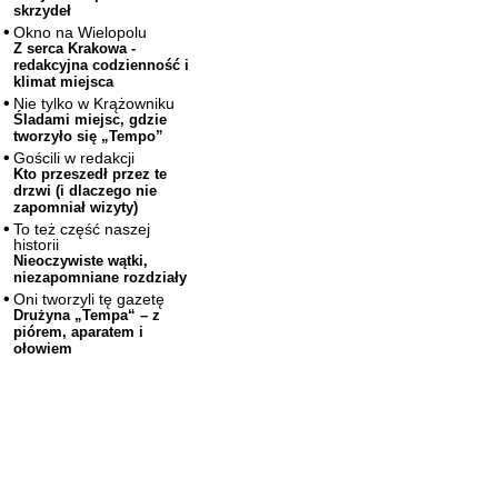
skrzydeł
Okno na Wielopolu
Z serca Krakowa -
redakcyjna codzienność i
klimat miejsca
Nie tylko w Krążowniku
Śladami miejsc, gdzie
tworzyło się „Tempo”
Gościli w redakcji
Kto przeszedł przez te
drzwi (i dlaczego nie
zapomniał wizyty)
To też część naszej
historii
Nieoczywiste wątki,
niezapomniane rozdziały
Oni tworzyli tę gazetę
Drużyna „Tempa“ – z
piórem, aparatem i
ołowiem