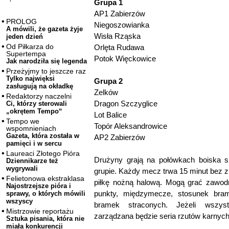
Grupa 1
AP1 Zabierzów
PROLOG
Niegoszowianka
A mówili, że gazeta żyje
Wisła Rząska
jeden dzień
Od Piłkarza do
Orlęta Rudawa
Supertempa
Potok Więckowice
Jak narodziła się legenda
Przeżyjmy to jeszcze raz
Tylko najwięksi
Grupa 2
zasługują na okładkę
Zelków
Redaktorzy naczelni
Dragon Szczyglice
Ci, którzy sterowali
„okrętem Tempo“
Lot Balice
Tempo we
Topór Aleksandrowice
wspomnieniach
Gazeta, która została w
AP2 Zabierzów
pamięci i w sercu
Laureaci Złotego Pióra
Drużyny grają na połówkach boiska
Dziennikarze też
wygrywali
grupie. Każdy mecz trwa 15 minut bez 
Felietonowa ekstraklasa
piłkę nożną halową. Mogą grać zawodn
Najostrzejsze pióra i
punkty, międzymecze, stosunek brame
sprawy, o których mówili
wszyscy
bramek straconych. Jeżeli wszys
Mistrzowie reportażu
zarządzana będzie seria rzutów karnyc
Sztuka pisania, która nie
miała konkurencji