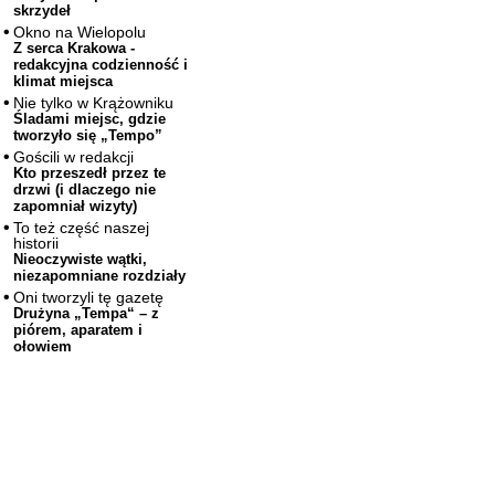
skrzydeł
Okno na Wielopolu
Z serca Krakowa -
redakcyjna codzienność i
klimat miejsca
Nie tylko w Krążowniku
Śladami miejsc, gdzie
tworzyło się „Tempo”
Gościli w redakcji
Kto przeszedł przez te
drzwi (i dlaczego nie
zapomniał wizyty)
To też część naszej
historii
Nieoczywiste wątki,
niezapomniane rozdziały
Oni tworzyli tę gazetę
Drużyna „Tempa“ – z
piórem, aparatem i
ołowiem