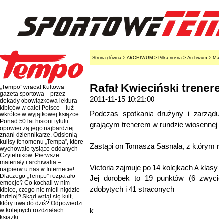
Strona główna
>
ARCHIWUM
>
Piłka nożna
> Archiwum >
Ma
Rafał Kwieciński trenere
„Tempo” wraca! Kultowa
gazeta sportowa – przez
2011-11-15 10:21:00
dekady obowiązkowa lektura
kibiców w całej Polsce – już
Podczas spotkania drużyny i zarządu
wkrótce w wyjątkowej książce.
Ponad 50 lat historii tytułu
grającym trenerem w rundzie wiosennej 
opowiedzą jego najbardziej
znani dziennikarze. Odsłonią
kulisy fenomenu „Tempa”, które
Zastąpi on Tomasza Sasnala, z którym
wychowało tysiące oddanych
Czytelników. Pierwsze
materiały i archiwalia –
Victoria zajmuje po 14 kolejkach A klasy k
najpierw u nas w Internecie!
Dlaczego „Tempo” rozpalało
Jej dorobek to 19 punktów (6 zwycię
emocje? Co kochali w nim
zdobytych i 41 straconych.
kibice, czego nie mieli nigdzie
indziej? Skąd wziął się kult,
który trwa do dziś? Odpowiedzi
k
w kolejnych rozdziałach
książki: