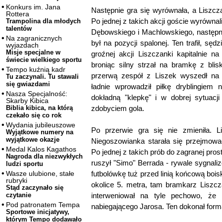
Konkurs im. Jana
Następnie gra się wyrównała, a Liszcz
Rottera
Po jednej z takich akcji goście wyrównal
Trampolina dla młodych
talentów
Dębowskiego i Machlowskiego, następnie
Na zagranicznych
był na pozycji spalonej. Ten trafił, sęd
wyjazdach
Misje specjalne w
groźnej akcji Liszczanki kapitalnie na
świecie wielkiego sportu
broniąc silny strzał na bramkę z blis
Tempo kuźnią kadr
przerwą zespół z Liszek wyszedł na
Tu zaczynali. Tu stawali
się gwiazdami
ładnie wprowadził piłkę dryblingiem 
Nasza Specjalność:
dokładną "klepkę" i w dobrej sytuacj
Skarby Kibica
zdobyciem gola.
Biblia kibica, na którą
czekało się co rok
Wydania jubileuszowe
Po przerwie gra się nie zmieniła. 
Wyjątkowe numery na
wyjątkowe okazje
Niegoszowianka starała się przejmowa
Medal Kalos Kagathos
Po jednej z takich prób do zagranej pros
Nagroda dla niezwykłych
ruszył "Simo" Berrada - rywale sygnali
ludzi sportu
futbolówkę tuż przed linią końcową boi
Wasze ulubione, stałe
rubryki
okolice 5. metra, tam bramkarz Liszcz
Stąd zaczynało się
interweniował na tyle pechowo, że
czytanie
Pod patronatem Tempa
nabiegającego Jarosa. Ten dokonał form
Sportowe inicjatywy,
którym Tempo dodawało