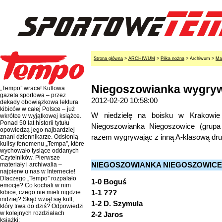
Strona główna
>
ARCHIWUM
>
Piłka nożna
> Archiwum >
Ma
Niegoszowianka wygryw
„Tempo” wraca! Kultowa
gazeta sportowa – przez
2012-02-20 10:58:00
dekady obowiązkowa lektura
kibiców w całej Polsce – już
W niedzielę na boisku w Krakowie 
wkrótce w wyjątkowej książce.
Ponad 50 lat historii tytułu
Niegoszowianka Niegoszowice (grupa 
opowiedzą jego najbardziej
razem wygrywając z inną A-klasową druży
znani dziennikarze. Odsłonią
kulisy fenomenu „Tempa”, które
wychowało tysiące oddanych
Czytelników. Pierwsze
NIEGOSZOWIANKA NIEGOSZOWICE (A)
materiały i archiwalia –
najpierw u nas w Internecie!
Dlaczego „Tempo” rozpalało
1-0 Boguś
emocje? Co kochali w nim
1-1 ???
kibice, czego nie mieli nigdzie
indziej? Skąd wziął się kult,
1-2 D. Szymula
który trwa do dziś? Odpowiedzi
w kolejnych rozdziałach
2-2 Jaros
książki: