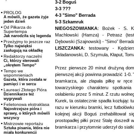
3-2 Boguś
3-3 ???
PROLOG
4-3 "Simo" Berrada
A mówili, że gazeta żyje
5-3 Szkamruk
jeden dzień
Od Piłkarza do
NIEGOSZOWIANKA
: Bożek - S. Ku
Supertempa
Machlowski (Hamza) - Petrasz (test
Jak narodziła się legenda
Dębowski (Szajnowski) - "Simo" Berrada
Przeżyjmy to jeszcze raz
Tylko najwięksi
LISZCZANKA
: testowany - Kędzier
zasługują na okładkę
Składanowski, D. Szymula, Kłaput, Tom
Redaktorzy naczelni
Ci, którzy sterowali
„okrętem Tempo“
Przez pierwsze 20 minut drużyną dom
Tempo we
pierwszej akcji powinna prowadzić 1-0
wspomnieniach
Gazeta, która została w
bramkarza, ale złapała piłkę w ręc
pamięci i w sercu
towarzyskiego charakteru spotkani
Laureaci Złotego Pióra
osłabieniu przez 5 minut. Z rzutu wolneg
Dziennikarze też
wygrywali
Kurek, ta ostatecznie spadła kozłując t
Felietonowa ekstraklasa
razu w kierunku bramki, lecz futbolów
Najostrzejsze pióra i
sprawy, o których mówili
kolejnej akcji Boguś zrehabilitował 
wszyscy
prostopadłej piłki przez Stalę doszedł 
Mistrzowie reportażu
bramkarza i przytomnie uderzył do siatki
Sztuka pisania, która nie
miała konkurencji