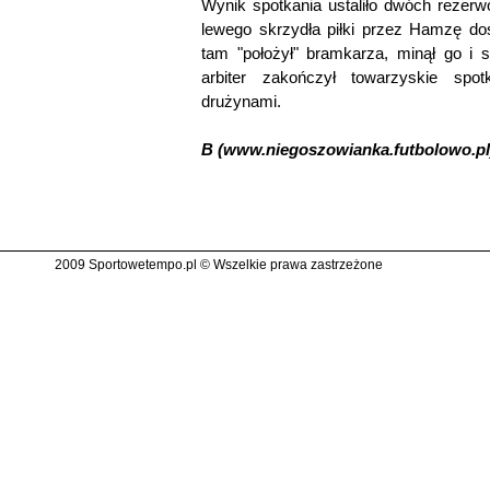
Wynik spotkania ustaliło dwóch rezer
lewego skrzydła piłki przez Hamzę do
tam "położył" bramkarza, minął go i s
arbiter zakończył towarzyskie sp
drużynami.
B (www.niegoszowianka.futbolowo.pl
2009 Sportowetempo.pl © Wszelkie prawa zastrzeżone