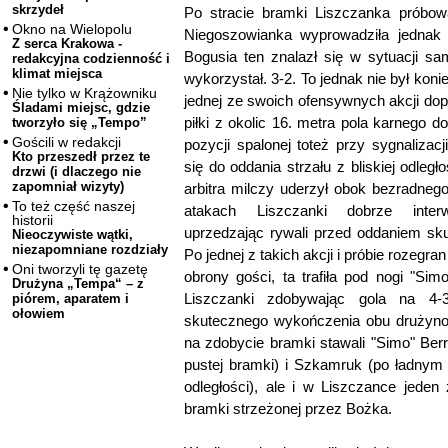
skrzydeł
Po stracie bramki Liszczanka próbow
Okno na Wielopolu
Niegoszowianka wyprowadziła jednak 
Z serca Krakowa -
Bogusia ten znalazł się w sytuacji 
redakcyjna codzienność i
klimat miejsca
wykorzystał. 3-2. To jednak nie był ko
Nie tylko w Krążowniku
jednej ze swoich ofensywnych akcji do
Śladami miejsc, gdzie
piłki z okolic 16. metra pola karnego d
tworzyło się „Tempo”
Gościli w redakcji
pozycji spalonej toteż przy sygnalizac
Kto przeszedł przez te
się do oddania strzału z bliskiej odleg
drzwi (i dlaczego nie
zapomniał wizyty)
arbitra milczy uderzył obok bezradnego
To też część naszej
atakach Liszczanki dobrze interw
historii
uprzedzając rywali przed oddaniem sk
Nieoczywiste wątki,
niezapomniane rozdziały
Po jednej z takich akcji i próbie rozegrani
Oni tworzyli tę gazetę
obrony gości, ta trafiła pod nogi "Si
Drużyna „Tempa“ – z
Liszczanki zdobywając gola na 4-
piórem, aparatem i
ołowiem
skutecznego wykończenia obu drużyn
na zdobycie bramki stawali "Simo" Berra
pustej bramki) i Szkamruk (po ładnym r
odległości), ale i w Liszczance jede
bramki strzeżonej przez Bożka.