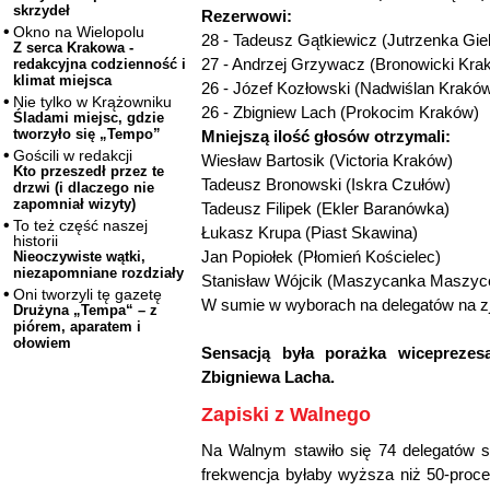
skrzydeł
Rezerwowi:
Okno na Wielopolu
28 - Tadeusz Gątkiewicz (Jutrzenka Gie
Z serca Krakowa -
27 - Andrzej Grzywacz (Bronowicki Kra
redakcyjna codzienność i
klimat miejsca
26 - Józef Kozłowski (Nadwiślan Krakó
Nie tylko w Krążowniku
26 - Zbigniew Lach (Prokocim Kraków)
Śladami miejsc, gdzie
tworzyło się „Tempo”
Mniejszą ilość głosów otrzymali:
Gościli w redakcji
Wiesław Bartosik (Victoria Kraków)
Kto przeszedł przez te
Tadeusz Bronowski (Iskra Czułów)
drzwi (i dlaczego nie
zapomniał wizyty)
Tadeusz Filipek (Ekler Baranówka)
To też część naszej
Łukasz Krupa (Piast Skawina)
historii
Jan Popiołek (Płomień Kościelec)
Nieoczywiste wątki,
niezapomniane rozdziały
Stanisław Wójcik (Maszycanka Maszyc
Oni tworzyli tę gazetę
W sumie w wyborach na delegatów na 
Drużyna „Tempa“ – z
piórem, aparatem i
ołowiem
Sensacją była porażka wicepreze
Zbigniewa Lacha.
Zapiski z Walnego
Na Walnym stawiło się 74 delegatów 
frekwencja byłaby wyższa niż 50-proce