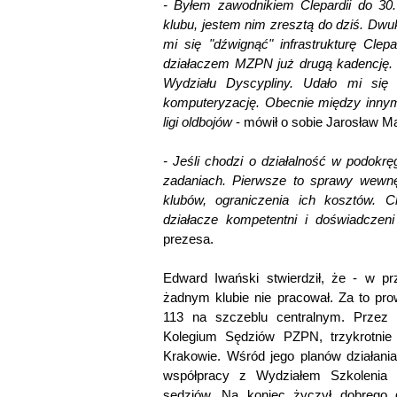
- Byłem zawodnikiem Clepardii do 30.
klubu, jestem nim zresztą do dziś. Dwuk
mi się "dźwignąć" infrastrukturę Clep
działaczem MZPN już drugą kadencję.
Wydziału Dyscypliny. Udało mi się
komputeryzację. Obecnie między innymi
ligi oldbojów
- mówił o sobie Jarosław Ma
- Jeśli chodzi o działalność w podokr
zadaniach. Pierwsze to sprawy wewnęt
klubów, ograniczenia ich kosztów. 
działacze kompetentni i doświadczeni
prezesa.
Edward Iwański stwierdził, że - w pr
żadnym klubie nie pracował. Za to pr
113 na szczeblu centralnym. Przez 
Kolegium Sędziów PZPN, trzykrotni
Krakowie. Wśród jego planów działania
współpracy z Wydziałem Szkolenia
sędziów. Na koniec życzył dobrego g