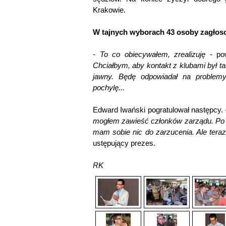
Krakowie.
W tajnych wyborach 43 osoby zagłoso
- To co obiecywałem, zrealizuję
- pow
Chciałbym, aby kontakt z klubami był tak
jawny. Będę odpowiadał na problem
pochylę...
Edward Iwański pogratulował następcy. 
mogłem zawieść członków zarządu. Po ki
mam sobie nic do zarzucenia. Ale tera
ustępujący prezes.
RK