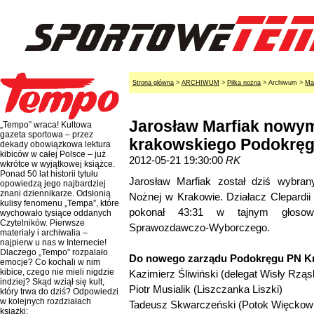
Strona główna
>
ARCHIWUM
>
Piłka nożna
> Archiwum >
Ma
Jarosław Marfiak nowy
„Tempo” wraca! Kultowa
gazeta sportowa – przez
krakowskiego Podokrę
dekady obowiązkowa lektura
kibiców w całej Polsce – już
2012-05-21 19:30:00
RK
wkrótce w wyjątkowej książce.
Ponad 50 lat historii tytułu
Jarosław Marfiak został dziś wybra
opowiedzą jego najbardziej
znani dziennikarze. Odsłonią
Nożnej w Krakowie. Działacz Clepardii
kulisy fenomenu „Tempa”, które
pokonał 43:31 w tajnym głosow
wychowało tysiące oddanych
Czytelników. Pierwsze
Sprawozdawczo-Wyborczego.
materiały i archiwalia –
najpierw u nas w Internecie!
Dlaczego „Tempo” rozpalało
Do nowego zarządu Podokręgu PN Kra
emocje? Co kochali w nim
kibice, czego nie mieli nigdzie
Kazimierz Śliwiński (delegat Wisły Rząs
indziej? Skąd wziął się kult,
Piotr Musialik (Liszczanka Liszki)
który trwa do dziś? Odpowiedzi
w kolejnych rozdziałach
Tadeusz Skwarczeński (Potok Więckow
książki: