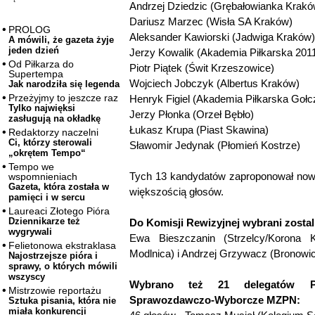
Andrzej Dziedzic (Grębałowianka Krakó
Dariusz Marzec (Wisła SA Kraków)
PROLOG
Aleksander Kawiorski (Jadwiga Kraków)
A mówili, że gazeta żyje
jeden dzień
Jerzy Kowalik (Akademia Piłkarska 201
Od Piłkarza do
Piotr Piątek (Świt Krzeszowice)
Supertempa
Wojciech Jobczyk (Albertus Kraków)
Jak narodziła się legenda
Przeżyjmy to jeszcze raz
Henryk Figiel (Akademia Piłkarska Gołc
Tylko najwięksi
Jerzy Płonka (Orzeł Bębło)
zasługują na okładkę
Łukasz Krupa (Piast Skawina)
Redaktorzy naczelni
Ci, którzy sterowali
Sławomir Jedynak (Płomień Kostrze)
„okrętem Tempo“
Tempo we
Tych 13 kandydatów zaproponował nowy
wspomnieniach
Gazeta, która została w
większością głosów.
pamięci i w sercu
Laureaci Złotego Pióra
Dziennikarze też
Do Komisji Rewizyjnej wybrani zostal
wygrywali
Ewa Bieszczanin (Strzelcy/Korona K
Felietonowa ekstraklasa
Modlnica) i Andrzej Grzywacz (Bronowic
Najostrzejsze pióra i
sprawy, o których mówili
wszyscy
Wybrano też 21 delegatów P
Mistrzowie reportażu
Sprawozdawczo-Wyborcze MZPN:
Sztuka pisania, która nie
miała konkurencji