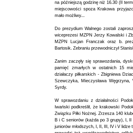
na późniejszą godzinę niż 16.30 (II ter
miejscowości spoza Krakowa przyjaz
mało możliwy...
Do prezydium Walnego zostali zapros
wiceprezesi MZPN Jerzy Kowalski i Zb
MZPN Lucjan Franczak oraz b. prez
Bartosik. Zebraniu przewodniczył Stanis
Zanim zaczęły się sprawozdania, dysk
pamięć zmarłych w ostatnich 15 mie
działaczy piłkarskich - Zbigniewa Dz
Szewczyka, Mieczysława Węgrzyna, Wł
Syrdy.
W sprawozdaniu z działalności Podo
Iwański podkreślił, że krakowski Podok
Związku Piłki Nożnej. Zrzesza 140 klu
B i C seniorów (każda po 3 grupy), I, II i 
juniorów młodszych, I, II, III, IV i V lidze 
prowadzi też współzawodnictwo orlik