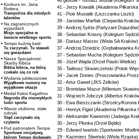
46 głosów - Tomasz Musiał (Kolegium S
Konkurs im. Jana
41 - Jerzy Kowalik (Akademia Piłkarska
Rottera
Trampolina dla młodych
41 - Piotr Musialik (Liszczanka Liszki)
talentów
39 - Jarosław Marfiak (Clepardia Krakó
Na zagranicznych
39 - Andrzej Sykta (Partyzant Dojazdów
wyjazdach
Misje specjalne w
38 - Sebastian Krasny (Kolegium Sędzi
świecie wielkiego sportu
38 - Dariusz Marzec (Wisła SA Kraków)
Tempo kuźnią kadr
37 - Andrzej Dziedzic (Grębałowianka K
Tu zaczynali. Tu stawali
się gwiazdami
37 - Sebastian Mucha (Kolegium Sędzió
Nasza Specjalność:
36 - Józef Wajda (Orzeł Piaski Wielkie)
Skarby Kibica
Biblia kibica, na którą
35 - Tadeusz Skwarczeński (Potok Wię
czekało się co rok
34 - Jacek Doniec (Proszowianka Pros
Wydania jubileuszowe
32 - Artur Gaweł (JKS Zelków)
Wyjątkowe numery na
wyjątkowe okazje
32 - Bronisław Mazur (Milenium Skawin
Medal Kalos Kagathos
31 - Wojciech Jobczyk (Albertus Krakó
Nagroda dla niezwykłych
30 - Ewa Bieszczanin (Strzelcy/Korona
ludzi sportu
Wasze ulubione, stałe
30 - Henryk Figiel (Akademia Piłkarska 
rubryki
30 - Aleksander Kawiorski (Jadwiga Kr
Stąd zaczynało się
czytanie
30 - Jerzy Płonka (Orzeł Bębło)
Pod patronatem Tempa
29 - Edward Iwański (Sportowiec Modln
Sportowe inicjatywy,
29 - Kazimierz Śliwiński (Wisła Rząska)
którym Tempo dodawało