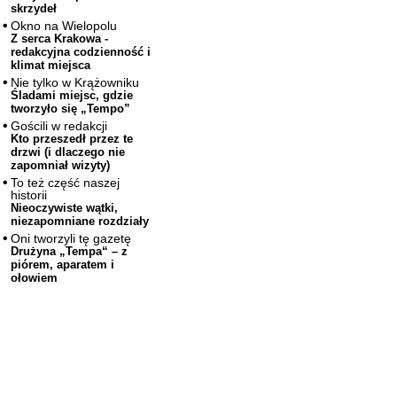
skrzydeł
Okno na Wielopolu
Z serca Krakowa -
redakcyjna codzienność i
klimat miejsca
Nie tylko w Krążowniku
Śladami miejsc, gdzie
tworzyło się „Tempo”
Gościli w redakcji
Kto przeszedł przez te
drzwi (i dlaczego nie
zapomniał wizyty)
To też część naszej
historii
Nieoczywiste wątki,
niezapomniane rozdziały
Oni tworzyli tę gazetę
Drużyna „Tempa“ – z
piórem, aparatem i
ołowiem