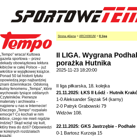
Strona główna
>
ARCHIWUM
>
II liga
II LIGA. Wygrana Podhal
„Tempo” wraca! Kultowa
gazeta sportowa – przez
porażka Hutnika
dekady obowiązkowa lektura
kibiców w całej Polsce – już
2025-11-23 18:20:00
wkrótce w wyjątkowej książce.
Ponad 50 lat historii tytułu
opowiedzą jego najbardziej
znani dziennikarze. Odsłonią
II liga piłkarska, 18. kolejka
kulisy fenomenu „Tempa”, które
21.11.2025: ŁKS II Łódź - Hutnik Krakó
wychowało tysiące oddanych
Czytelników. Pierwsze
1-0 Aleksander Ślęzak 54 (karny)
materiały i archiwalia –
2-0 Patryk Grabowski 79
najpierw u nas w Internecie!
Dlaczego „Tempo” rozpalało
Widzów 108.
emocje? Co kochali w nim
kibice, czego nie mieli nigdzie
indziej? Skąd wziął się kult,
22.11.2025: GKS Jastrzębie - Podhale 
który trwa do dziś? Odpowiedzi
w kolejnych rozdziałach
0-1 Bartosz Kurzeja 15
książki: