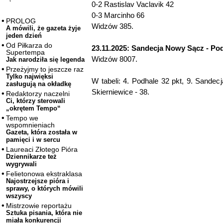
0-2 Rastislav Vaclavik 42
0-3 Marcinho 66
PROLOG
Widzów 385.
A mówili, że gazeta żyje
jeden dzień
Od Piłkarza do
23.11.2025: Sandecja Nowy Sącz - Pod
Supertempa
Widzów 8007.
Jak narodziła się legenda
Przeżyjmy to jeszcze raz
Tylko najwięksi
W tabeli: 4. Podhale 32 pkt, 9. Sandecj
zasługują na okładkę
Skierniewice - 38.
Redaktorzy naczelni
Ci, którzy sterowali
„okrętem Tempo“
Tempo we
wspomnieniach
Gazeta, która została w
pamięci i w sercu
Laureaci Złotego Pióra
Dziennikarze też
wygrywali
Felietonowa ekstraklasa
Najostrzejsze pióra i
sprawy, o których mówili
wszyscy
Mistrzowie reportażu
Sztuka pisania, która nie
miała konkurencji