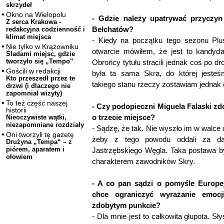
skrzydeł
Okno na Wielopolu
- Gdzie należy upatrywać przyczy
Z serca Krakowa -
Bełchatów?
redakcyjna codzienność i
klimat miejsca
- Kiedy na początku tego sezonu Plus
Nie tylko w Krążowniku
otwarcie mówiłem, że jest to kandyda
Śladami miejsc, gdzie
tworzyło się „Tempo”
Obrońcy tytułu stracili jednak coś po dr
Gościli w redakcji
była ta sama Skra, do której jesteś
Kto przeszedł przez te
takiego stanu rzeczy zostawiam jednak 
drzwi (i dlaczego nie
zapomniał wizyty)
To też część naszej
- Czy podopieczni Miguela Falaski zd
historii
o trzecie miejsce?
Nieoczywiste wątki,
niezapomniane rozdziały
- Sądzę, że tak. Nie wyszło im w walce o
Oni tworzyli tę gazetę
żeby z tego powodu oddali za d
Drużyna „Tempa“ – z
piórem, aparatem i
Jastrzębskiego Węgla. Taka postawa b
ołowiem
charakterem zawodników Skry.
- A co pan sądzi o pomyśle Europejs
chce ograniczyć wyrażanie emoc
zdobytym punkcie?
- Dla mnie jest to całkowita głupota. S