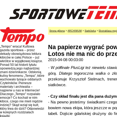
Strona główna
>
ARCHIWUM
>
Siatkówka
>
Ekstraklasa mę
Na papierze wygrać pow
„Tempo” wraca! Kultowa
gazeta sportowa – przez
Lotos nie ma nic do prz
dekady obowiązkowa lektura
kibiców w całej Polsce – już
2015-04-08 00:03:00
wkrótce w wyjątkowej książce.
Ponad 50 lat historii tytułu
- W półfinale PlusLigi też niewielu staw
opowiedzą jego najbardziej
znani dziennikarze. Odsłonią
górą. Dlatego tegoroczna walka o zł
kulisy fenomenu „Tempa”, które
przekonuje Krzysztof Stelmach, trener
wychowało tysiące oddanych
Czytelników. Pierwsze
siatkówce.
materiały i archiwalia –
najpierw u nas w Internecie!
Dlaczego „Tempo” rozpalało
- Czy skład finału jest dla pana duż
emocje? Co kochali w nim
kibice, czego nie mieli nigdzie
- Na pewno jesteśmy świadkami czegoś
indziej? Skąd wziął się kult,
bowiem nowa ekipa, która jeszcze w po
który trwa do dziś? Odpowiedzi
w kolejnych rozdziałach
tabeli. Dojście gdańskiej drużyny do f
książki: