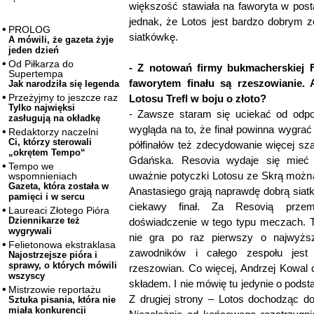
większość stawiała na faworyta w pos
jednak, że Lotos jest bardzo dobrym z
PROLOG
siatkówkę.
A mówili, że gazeta żyje
jeden dzień
Od Piłkarza do
- Z notowań firmy bukmacherskiej 
Supertempa
faworytem finału są rzeszowianie. 
Jak narodziła się legenda
Przeżyjmy to jeszcze raz
Lotosu Trefl w boju o złoto?
Tylko najwięksi
- Zawsze staram się uciekać od odpow
zasługują na okładkę
wygląda na to, że finał powinna wygra
Redaktorzy naczelni
Ci, którzy sterowali
półfinałów też zdecydowanie więcej sz
„okrętem Tempo“
Gdańska. Resovia wydaje się mieć 
Tempo we
uważnie potyczki Lotosu ze Skrą można
wspomnieniach
Gazeta, która została w
Anastasiego grają naprawdę dobrą siat
pamięci i w sercu
ciekawy finał. Za Resovią prze
Laureaci Złotego Pióra
Dziennikarze też
doświadczenie w tego typu meczach. To
wygrywali
nie gra po raz pierwszy o najwyżs
Felietonowa ekstraklasa
zawodników i całego zespołu jest
Najostrzejsze pióra i
sprawy, o których mówili
rzeszowian. Co więcej, Andrzej Kowal
wszyscy
składem. I nie mówię tu jedynie o podst
Mistrzowie reportażu
Z drugiej strony – Lotos dochodząc do 
Sztuka pisania, która nie
miała konkurencji