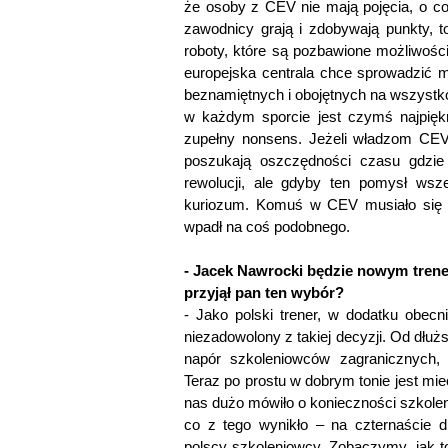
że osoby z CEV nie mają pojęcia, o co
zawodnicy grają i zdobywają punkty, 
roboty, które są pozbawione możliwośc
europejska centrala chce sprowadzić 
beznamiętnych i obojętnych na wszystko
w każdym sporcie jest czymś najpięk
zupełny nonsens. Jeżeli władzom CEV
poszukają oszczędności czasu gdzie 
rewolucji, ale gdyby ten pomysł wsze
kuriozum. Komuś w CEV musiało się 
wpadł na coś podobnego.
- Jacek Nawrocki będzie nowym trener
przyjął pan ten wybór?
- Jako polski trener, w dodatku obecn
niezadowolony z takiej decyzji. Od dł
napór szkoleniowców zagranicznych,
Teraz po prostu w dobrym tonie jest mie
nas dużo mówiło o konieczności szkolen
co z tego wynikło – na czternaście d
polscy szkoleniowcy. Zobaczymy, jak t