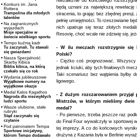
Niezależnie od końcowego rozstrzygnię
Konkurs im. Jana
będą uznani za największą rewelację 
Rottera
Trampolina dla młodych
stracenia, to grając bez zbędnej presji
talentów
pełnię umiejętności. To rzeszowianie bę
Na zagranicznych
nich upatruje się teraz złotych meda
wyjazdach
Misje specjalne w
Resovię, choć wcale nie zdziwię się, jeże
świecie wielkiego sportu
Tempo kuźnią kadr
- W ilu meczach rozstrzygnie się 
Tu zaczynali. Tu stawali
się gwiazdami
Polski?
Nasza Specjalność:
- Ciężko coś prognozować. Wszyscy f
Skarby Kibica
Biblia kibica, na którą
jednak kciuki, aby tych finałowych mecz
czekało się co rok
Taki scenariusz bez wątpienia byłby
Wydania jubileuszowe
ligowego.
Wyjątkowe numery na
wyjątkowe okazje
Medal Kalos Kagathos
- Z dużym rozczarowaniem przyjął p
Nagroda dla niezwykłych
Mistrzów, w którym mieliśmy dwie 
ludzi sportu
Wasze ulubione, stałe
medal?
rubryki
- Po pierwsze, trzeba jeszcze raz podk
Stąd zaczynało się
czytanie
do Final Four wywalczyły w sportowej wa
Pod patronatem Tempa
tej imprezy. A co do końcowych wynikó
Sportowe inicjatywy,
drużyna z Kazania była w Berlinie wyraźni
którym Tempo dodawało