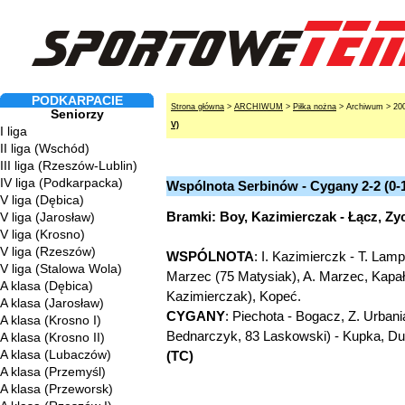
PODKARPACIE
Strona główna
>
ARCHIWUM
>
Piłka nożna
> Archiwum > 20
Seniorzy
V)
I liga
II liga (Wschód)
III liga (Rzeszów-Lublin)
IV liga (Podkarpacka)
Wspólnota Serbinów - Cygany 2-2 (0-
V liga (Dębica)
Bramki: Boy, Kazimierczak - Łącz, Zy
V liga (Jarosław)
V liga (Krosno)
V liga (Rzeszów)
WSPÓLNOTA
: I. Kazimierczk - T. Lam
V liga (Stalowa Wola)
Marzec (75 Matysiak), A. Marzec, Kapał
A klasa (Dębica)
Kazimierczak), Kopeć.
A klasa (Jarosław)
CYGANY
: Piechota - Bogacz, Z. Urban
A klasa (Krosno I)
Bednarczyk, 83 Laskowski) - Kupka, Dul,
A klasa (Krosno II)
A klasa (Lubaczów)
(TC)
A klasa (Przemyśl)
A klasa (Przeworsk)