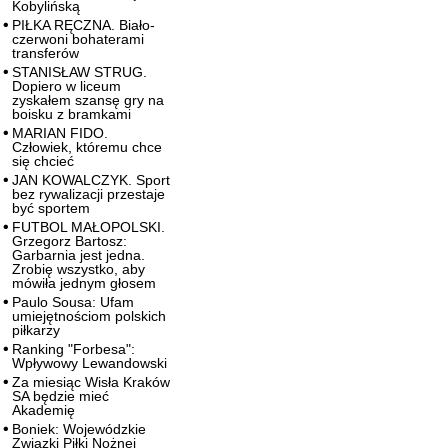
Kobylińską
PIŁKA RĘCZNA. Biało-
czerwoni bohaterami
transferów
STANISŁAW STRUG.
Dopiero w liceum
zyskałem szansę gry na
boisku z bramkami
MARIAN FIDO.
Człowiek, któremu chce
się chcieć
JAN KOWALCZYK. Sport
bez rywalizacji przestaje
być sportem
FUTBOL MAŁOPOLSKI.
Grzegorz Bartosz:
Garbarnia jest jedna.
Zrobię wszystko, aby
mówiła jednym głosem
Paulo Sousa: Ufam
umiejętnościom polskich
piłkarzy
Ranking "Forbesa":
Wpływowy Lewandowski
Za miesiąc Wisła Kraków
SA będzie mieć
Akademię
Boniek: Wojewódzkie
Związki Piłki Nożnej