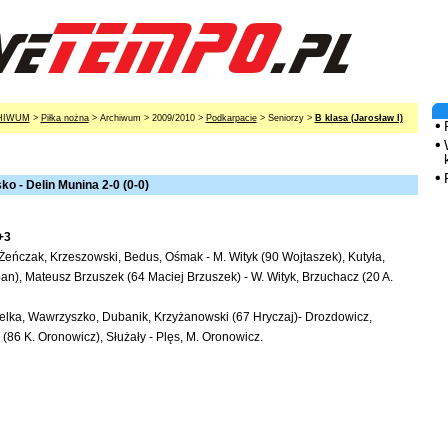
HIWUM
>
Piłka nożna
> Archiwum > 2009/2010 >
Podkarpacie
> Seniorzy >
B klasa (Jarosław I)
o - Delin Munina 2-0 (0-0)
+3
- Żeńczak, Krzeszowski, Bedus, Ośmak - M. Wityk (90 Wojtaszek), Kutyła,
ban), Mateusz Brzuszek (64 Maciej Brzuszek) - W. Wityk, Brzuchacz (20 A.
relka, Wawrzyszko, Dubanik, Krzyżanowski (67 Hryczaj)- Drozdowicz,
 (86 K. Oronowicz), Służały - Plęs, M. Oronowicz.