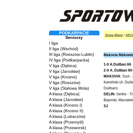
PODKARPACIE
Strona główna
>
ARC
Seniorzy
I liga
II liga (Wschód)
III liga (Rzeszów-Lublin)
Makovia Makowisk
IV liga (Podkarpacka)
1-0 A.Duliban 66
V liga (Dębica)
2-0 A. Duliban 90
V liga (Jarosław)
MAKOVIA
: Szul 
V liga (Krosno)
V liga (Rzeszów)
Kamiński (A. Duli
V liga (Stalowa Wola)
Duliban).
A klasa (Dębica)
DELIN:
Serkis - T
A klasa (Jarosław)
Bajorski, Maciałek
A klasa (Krosno I)
SJ
A klasa (Krosno II)
A klasa (Lubaczów)
A klasa (Przemyśl)
A klasa (Przeworsk)