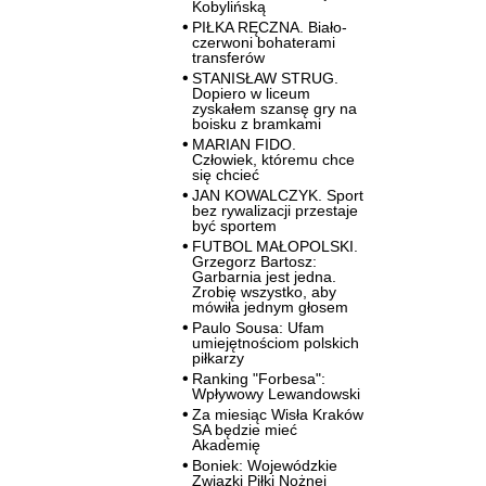
Kobylińską
PIŁKA RĘCZNA. Biało-
czerwoni bohaterami
transferów
STANISŁAW STRUG.
Dopiero w liceum
zyskałem szansę gry na
boisku z bramkami
MARIAN FIDO.
Człowiek, któremu chce
się chcieć
JAN KOWALCZYK. Sport
bez rywalizacji przestaje
być sportem
FUTBOL MAŁOPOLSKI.
Grzegorz Bartosz:
Garbarnia jest jedna.
Zrobię wszystko, aby
mówiła jednym głosem
Paulo Sousa: Ufam
umiejętnościom polskich
piłkarzy
Ranking "Forbesa":
Wpływowy Lewandowski
Za miesiąc Wisła Kraków
SA będzie mieć
Akademię
Boniek: Wojewódzkie
Związki Piłki Nożnej