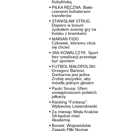
Kobylińską
PIŁKA RĘCZNA. Biało-
czerwoni bohaterami
transferów
STANISŁAW STRUG.
Dopiero w liceum
zyskałem szansę gry na
boisku z bramkami
MARIAN FIDO.
Człowiek, któremu chce
się chcieć
JAN KOWALCZYK. Sport
bez rywalizacji przestaje
być sportem
FUTBOL MAŁOPOLSKI.
Grzegorz Bartosz:
Garbarnia jest jedna.
Zrobię wszystko, aby
mówiła jednym głosem
Paulo Sousa: Ufam
umiejętnościom polskich
piłkarzy
Ranking "Forbesa":
Wpływowy Lewandowski
Za miesiąc Wisła Kraków
SA będzie mieć
Akademię
Boniek: Wojewódzkie
Związki Piłki Nożnej