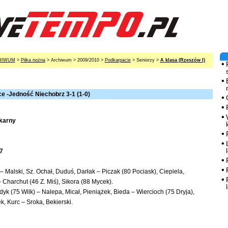
HIWUM
>
Piłka nożna
> Archiwum > 2009/2010 >
Podkarpacie
> Seniorzy >
A klasa (Rzeszów I)
e -Jedność Niechobrz 3-1 (1-0)
 karny
7
– Malski, Sz. Ochał, Duduś, Darłak – Piczak (80 Pociask), Ciepiela,
 - Charchut (46 Z. Miś), Sikora (88 Mycek).
yk (75 Wilk) – Nalepa, Micał, Pieniążek, Bieda – Wiercioch (75 Dryja),
, Kurc – Sroka, Bekierski.