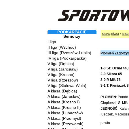
PODKARPACIE
Strona główna
>
ARC
Seniorzy
I liga
II liga (Wschód)
III liga (Rzeszów-Lublin)
Płomień Zagorzyc
IV liga (Podkarpacka)
V liga (Dębica)
1-0 Sz. Ochał 44,
V liga (Jarosław)
2-0 Sikora 65
V liga (Krosno)
V liga (Rzeszów)
3-0 P. Miś 75
V liga (Stalowa Wola)
3-1 T. Pieniążek 8
A klasa (Dębica)
A klasa (Jarosław)
PŁOMIEŃ
: Pondo 
A klasa (Krosno I)
Ciepierski, S. Miś
A klasa (Krosno II)
JEDNOŚĆ:
Kaland
A klasa (Lubaczów)
Kłeczek, Macioszek
A klasa (Przemyśl)
pawlo
A klasa (Przeworsk)