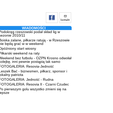
WIADOMOŚCI
Podokręg rzeszowski podał skład lig w
sezonie 2010/11
Boiska zalane, piłkarze ratują - w Rzeszowie
nie będą grać w w weekend
Opóźniony start wiosny
Piłkarski weekend na raty
Weekend bez futbolu - OZPN Krosno odwołał
kolejkę, inni pewnie postąpią tak samo
FOTOGALERIA: Resovia-Jedność
Leszek Bać - biznesmen, piłkarz, sponsor i
lokalny patriota
FOTOGALERIA: Jedność - Rudna
FOTOGALERIA: Resovia II - Czarni Czudec
Po pierwszym golu wszystko zmieni się na
lepsze