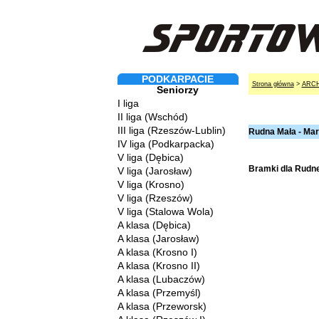
PODKARPACIE
Strona główna
>
ARC
Seniorzy
I liga
II liga (Wschód)
III liga (Rzeszów-Lublin)
Rudna Mała - Mar
IV liga (Podkarpacka)
V liga (Dębica)
Bramki dla Rudnej
V liga (Jarosław)
V liga (Krosno)
V liga (Rzeszów)
V liga (Stalowa Wola)
A klasa (Dębica)
A klasa (Jarosław)
A klasa (Krosno I)
A klasa (Krosno II)
A klasa (Lubaczów)
A klasa (Przemyśl)
A klasa (Przeworsk)