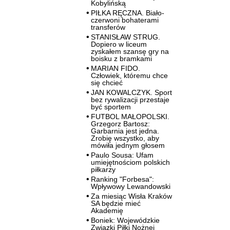
Kobylińską
PIŁKA RĘCZNA. Biało-
czerwoni bohaterami
transferów
STANISŁAW STRUG.
Dopiero w liceum
zyskałem szansę gry na
boisku z bramkami
MARIAN FIDO.
Człowiek, któremu chce
się chcieć
JAN KOWALCZYK. Sport
bez rywalizacji przestaje
być sportem
FUTBOL MAŁOPOLSKI.
Grzegorz Bartosz:
Garbarnia jest jedna.
Zrobię wszystko, aby
mówiła jednym głosem
Paulo Sousa: Ufam
umiejętnościom polskich
piłkarzy
Ranking "Forbesa":
Wpływowy Lewandowski
Za miesiąc Wisła Kraków
SA będzie mieć
Akademię
Boniek: Wojewódzkie
Związki Piłki Nożnej