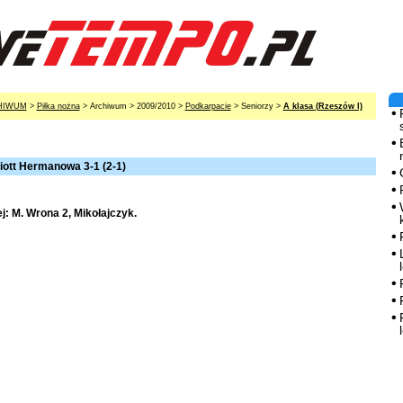
HIWUM
>
Piłka nożna
> Archiwum > 2009/2010 >
Podkarpacie
> Seniorzy >
A klasa (Rzeszów I)
iott Hermanowa 3-1 (2-1)
: M. Wrona 2, Mikołajczyk.