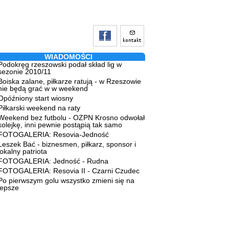
WIADOMOŚCI
Podokręg rzeszowski podał skład lig w
sezonie 2010/11
Boiska zalane, piłkarze ratują - w Rzeszowie
nie będą grać w w weekend
Opóźniony start wiosny
Piłkarski weekend na raty
Weekend bez futbolu - OZPN Krosno odwołał
kolejkę, inni pewnie postąpią tak samo
FOTOGALERIA: Resovia-Jedność
Leszek Bać - biznesmen, piłkarz, sponsor i
lokalny patriota
FOTOGALERIA: Jedność - Rudna
FOTOGALERIA: Resovia II - Czarni Czudec
Po pierwszym golu wszystko zmieni się na
lepsze