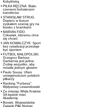
Kobylińską
PIŁKA RĘCZNA. Biało-
czerwoni bohaterami
transferów
STANISŁAW STRUG.
Dopiero w liceum
zyskałem szansę gry na
boisku z bramkami
MARIAN FIDO.
Człowiek, któremu chce
się chcieć
JAN KOWALCZYK. Sport
bez rywalizacji przestaje
być sportem
FUTBOL MAŁOPOLSKI.
Grzegorz Bartosz:
Garbarnia jest jedna.
Zrobię wszystko, aby
mówiła jednym głosem
Paulo Sousa: Ufam
umiejętnościom polskich
piłkarzy
Ranking "Forbesa":
Wpływowy Lewandowski
Za miesiąc Wisła Kraków
SA będzie mieć
Akademię
Boniek: Wojewódzkie
Związki Piłki Nożnej