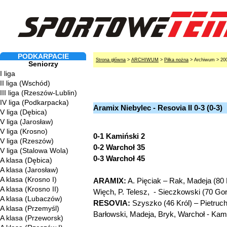
PODKARPACIE
Strona główna
>
ARCHIWUM
>
Piłka nożna
> Archiwum > 20
Seniorzy
I liga
II liga (Wschód)
III liga (Rzeszów-Lublin)
IV liga (Podkarpacka)
Aramix Niebylec - Resovia II 0-3 (0-3)
V liga (Dębica)
V liga (Jarosław)
V liga (Krosno)
0-1 Kamiński 2
V liga (Rzeszów)
0-2 Warchoł 35
V liga (Stalowa Wola)
0-3 Warchoł 45
A klasa (Dębica)
A klasa (Jarosław)
A klasa (Krosno I)
ARAMIX:
A. Pięciak – Rak, Madeja (80 L
A klasa (Krosno II)
Więch, P. Telesz, - Sieczkowski (70 Gor
A klasa (Lubaczów)
RESOVIA:
Szyszko (46 Król) – Pietruc
A klasa (Przemyśl)
Barłowski, Madeja, Bryk, Warchoł - Kami
A klasa (Przeworsk)