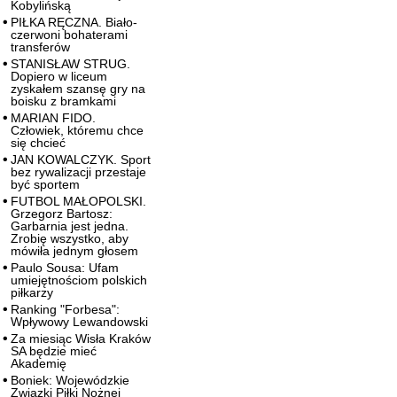
Kobylińską
PIŁKA RĘCZNA. Biało-
czerwoni bohaterami
transferów
STANISŁAW STRUG.
Dopiero w liceum
zyskałem szansę gry na
boisku z bramkami
MARIAN FIDO.
Człowiek, któremu chce
się chcieć
JAN KOWALCZYK. Sport
bez rywalizacji przestaje
być sportem
FUTBOL MAŁOPOLSKI.
Grzegorz Bartosz:
Garbarnia jest jedna.
Zrobię wszystko, aby
mówiła jednym głosem
Paulo Sousa: Ufam
umiejętnościom polskich
piłkarzy
Ranking "Forbesa":
Wpływowy Lewandowski
Za miesiąc Wisła Kraków
SA będzie mieć
Akademię
Boniek: Wojewódzkie
Związki Piłki Nożnej