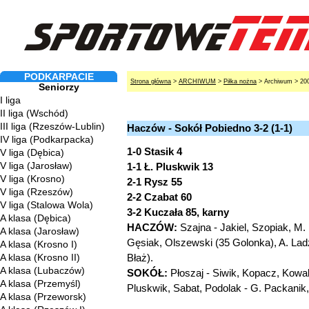
PODKARPACIE
Strona główna
>
ARCHIWUM
>
Piłka nożna
> Archiwum > 20
Seniorzy
I liga
II liga (Wschód)
III liga (Rzeszów-Lublin)
Haczów - Sokół Pobiedno 3-2 (1-1)
IV liga (Podkarpacka)
1-0 Stasik 4
V liga (Dębica)
V liga (Jarosław)
1-1 Ł. Pluskwik 13
V liga (Krosno)
2-1 Rysz 55
V liga (Rzeszów)
2-2 Czabat 60
V liga (Stalowa Wola)
3-2 Kuczała 85, karny
A klasa (Dębica)
HACZÓW:
Szajna - Jakiel, Szopiak, M. 
A klasa (Jarosław)
Gęsiak, Olszewski (35 Golonka), A. Ladz
A klasa (Krosno I)
A klasa (Krosno II)
Błaż).
A klasa (Lubaczów)
SOKÓŁ:
Płoszaj - Siwik, Kopacz, Kowali
A klasa (Przemyśl)
Pluskwik, Sabat, Podolak - G. Packanik,
A klasa (Przeworsk)