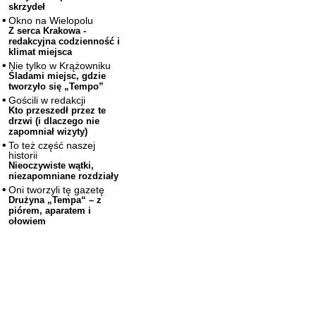
skrzydeł
Okno na Wielopolu
Z serca Krakowa -
redakcyjna codzienność i
klimat miejsca
Nie tylko w Krążowniku
Śladami miejsc, gdzie
tworzyło się „Tempo”
Gościli w redakcji
Kto przeszedł przez te
drzwi (i dlaczego nie
zapomniał wizyty)
To też część naszej
historii
Nieoczywiste wątki,
niezapomniane rozdziały
Oni tworzyli tę gazetę
Drużyna „Tempa“ – z
piórem, aparatem i
ołowiem