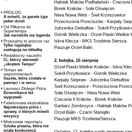
Halniak Maków Podhalański - Cracovia 
Borek Kraków - Soła Oświęcim
PROLOG
Niwa Nowa Wieś - Świt Krzeszowice
A mówili, że gazeta żyje
Przeciszovia Przeciszów - Karpaty Sie
jeden dzień
Od Piłkarza do
Jutrzenka Giebułtów - Sokół Przytkowic
Supertempa
Górnik Wieliczka - Orzeł Piaski Wielkie
Jak narodziła się legenda
Iskra Klecza - MKS Trzebinia Siersza
Przeżyjmy to jeszcze raz
Tylko najwięksi
Pauzuje Orzeł Balin.
zasługują na okładkę
Redaktorzy naczelni
Ci, którzy sterowali
2. kolejka, 15 sierpnia
„okrętem Tempo“
Orzeł Piaski Wielkie Kraków - Iskra Kle
Tempo we
Sokół Przytkowice - Górnik Wieliczka
wspomnieniach
Gazeta, która została w
Karpaty Siepraw - Jutrzenka Giebułtów
pamięci i w sercu
Świt Krzeszowice - Przeciszovia Przec
Laureaci Złotego Pióra
Soła Oświęcim - Niwa Nowa Wieś
Dziennikarze też
wygrywali
Cracovia II Kraków - Borek Kraków
Felietonowa ekstraklasa
Garbarz Zembrzyce - Halniak Maków P
Najostrzejsze pióra i
sprawy, o których mówili
Orzeł Balin - Czarni Staniątki
wszyscy
Pauzuje MKS Trzebinia/Siersza.
Mistrzowie reportażu
Sztuka pisania, która nie
miała konkurencji
Ostatnią, 17. kolejkę rundy jesiennej z