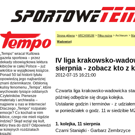
Strona główna
>
ARCHIWUM
>
Piłka nożna
> Archiwum >
Ma
Wadowice)
„Tempo” wraca! Kultowa
gazeta sportowa – przez
IV liga krakowsko-wadow
dekady obowiązkowa lektura
kibiców w całej Polsce – już
sierpnia - zobacz kto z 
wkrótce w wyjątkowej książce.
2012-07-15 16:21:00
Ponad 50 lat historii tytułu
opowiedzą jego najbardziej
znani dziennikarze. Odsłonią
kulisy fenomenu „Tempa”, które
Czwarta liga krakowsko-wadowicka start
wychowało tysiące oddanych
Czytelników. Pierwsze
później odbędzie się druga kolejka.
materiały i archiwalia –
Ustalanie godzin i terminów - z udziałe
najpierw u nas w Internecie!
Dlaczego „Tempo” rozpalało
w poniedziałek o godz. 11 w siedzibie 
emocje? Co kochali w nim
kibice, czego nie mieli nigdzie
indziej? Skąd wziął się kult,
1. kolejka, 11 sierpnia
który trwa do dziś? Odpowiedzi
w kolejnych rozdziałach
Czarni Staniątki - Garbarz Zembrzyce
książki: