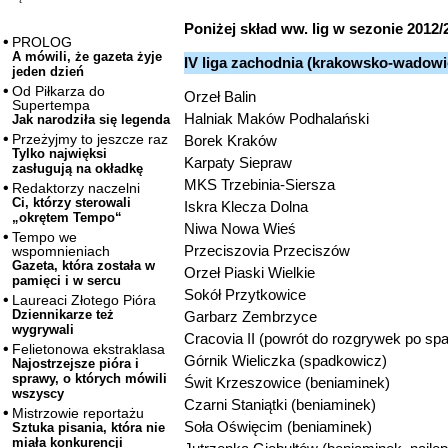
Poniżej skład ww. lig w sezonie 2012/
PROLOG
A mówili, że gazeta żyje
IV liga zachodnia (krakowsko-wadowi
jeden dzień
Od Piłkarza do
Orzeł Balin
Supertempa
Halniak Maków Podhalański
Jak narodziła się legenda
Przeżyjmy to jeszcze raz
Borek Kraków
Tylko najwięksi
Karpaty Siepraw
zasługują na okładkę
MKS Trzebinia-Siersza
Redaktorzy naczelni
Ci, którzy sterowali
Iskra Klecza Dolna
„okrętem Tempo“
Niwa Nowa Wieś
Tempo we
Przeciszovia Przeciszów
wspomnieniach
Gazeta, która została w
Orzeł Piaski Wielkie
pamięci i w sercu
Sokół Przytkowice
Laureaci Złotego Pióra
Dziennikarze też
Garbarz Zembrzyce
wygrywali
Cracovia II (powrót do rozgrywek po spa
Felietonowa ekstraklasa
Górnik Wieliczka (spadkowicz)
Najostrzejsze pióra i
sprawy, o których mówili
Świt Krzeszowice (beniaminek)
wszyscy
Czarni Staniątki (beniaminek)
Mistrzowie reportażu
Soła Oświęcim (beniaminek)
Sztuka pisania, która nie
miała konkurencji