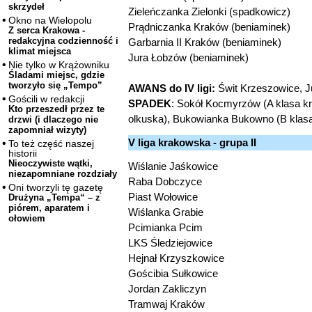
skrzydeł
Zieleńczanka Zielonki (spadkowicz)
Okno na Wielopolu
Prądniczanka Kraków (beniaminek)
Z serca Krakowa -
redakcyjna codzienność i
Garbarnia II Kraków (beniaminek)
klimat miejsca
Jura Łobzów (beniaminek)
Nie tylko w Krążowniku
Śladami miejsc, gdzie
tworzyło się „Tempo”
AWANS do IV ligi:
Świt Krzeszowice, J
Gościli w redakcji
SPADEK
: Sokół Kocmyrzów (A klasa kra
Kto przeszedł przez te
olkuska), Bukowianka Bukowno (B klasa
drzwi (i dlaczego nie
zapomniał wizyty)
V liga krakowska - grupa II
To też część naszej
historii
Nieoczywiste wątki,
Wiślanie Jaśkowice
niezapomniane rozdziały
Raba Dobczyce
Oni tworzyli tę gazetę
Piast Wołowice
Drużyna „Tempa“ – z
piórem, aparatem i
Wiślanka Grabie
ołowiem
Pcimianka Pcim
LKS Śledziejowice
Hejnał Krzyszkowice
Gościbia Sułkowice
Jordan Zakliczyn
Tramwaj Kraków