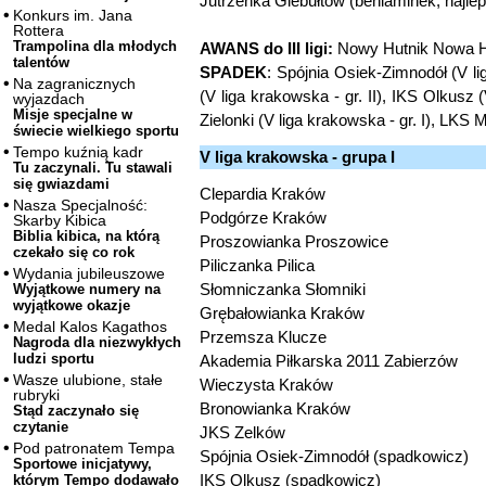
Jutrzenka Giebułtów (beniaminek, najle
Konkurs im. Jana
Rottera
Trampolina dla młodych
AWANS do III ligi:
Nowy Hutnik Nowa 
talentów
SPADEK
: Spójnia Osiek-Zimnodół (V li
Na zagranicznych
(V liga krakowska - gr. II), IKS Olkusz 
wyjazdach
Misje specjalne w
Zielonki (V liga krakowska - gr. I), LKS
świecie wielkiego sportu
Tempo kuźnią kadr
V liga krakowska - grupa I
Tu zaczynali. Tu stawali
się gwiazdami
Clepardia Kraków
Nasza Specjalność:
Podgórze Kraków
Skarby Kibica
Biblia kibica, na którą
Proszowianka Proszowice
czekało się co rok
Piliczanka Pilica
Wydania jubileuszowe
Słomniczanka Słomniki
Wyjątkowe numery na
wyjątkowe okazje
Grębałowianka Kraków
Medal Kalos Kagathos
Przemsza Klucze
Nagroda dla niezwykłych
ludzi sportu
Akademia Piłkarska 2011 Zabierzów
Wasze ulubione, stałe
Wieczysta Kraków
rubryki
Bronowianka Kraków
Stąd zaczynało się
czytanie
JKS Zelków
Pod patronatem Tempa
Spójnia Osiek-Zimnodół (spadkowicz)
Sportowe inicjatywy,
IKS Olkusz (spadkowicz)
którym Tempo dodawało