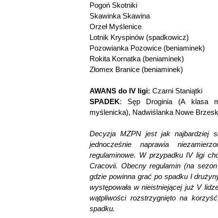
Pogoń Skotniki
Skawinka Skawina
Orzeł Myślenice
Lotnik Kryspinów (spadkowicz)
Pozowianka Pozowice (beniaminek)
Rokita Kornatka (beniaminek)
Złomex Branice (beniaminek)
AWANS do IV ligi:
Czarni Staniątki
SPADEK
: Sęp Droginia (A klasa m
myślenicka), Nadwiślanka Nowe Brzesko
Decyzja MZPN jest jak najbardziej 
jednocześnie naprawia niezamierz
regulaminowe. W przypadku IV ligi ch
Cracovii. Obecny regulamin (na sezon 
gdzie powinna grać po spadku I drużyny
występowała w nieistniejącej już V lid
wątpliwości rozstrzygnięto na korzyś
spadku.