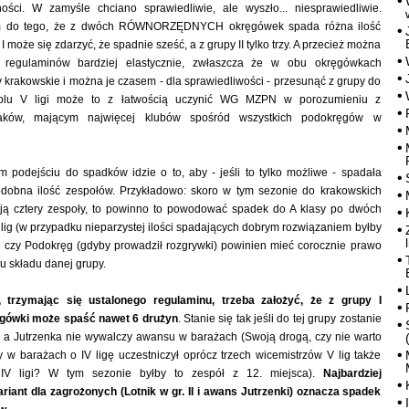
lności. W zamyśle chciano sprawiedliwie, ale wyszło... niesprawiedliwie.
m do tego, że z dwóch RÓWNORZĘDNYCH okręgówek spada różna ilość
I może się zdarzyć, że spadnie sześć, a z grupy II tylko trzy. A przecież można
 regulaminów bardziej elastycznie, zwłaszcza że w obu okręgówkach
 krakowskie i można je czasem - dla sprawiedliwości - przesunąć z grupy do
blu V ligi może to z łatwością uczynić WG MZPN w porozumieniu z
aków, mającym najwięcej klubów spośród wszystkich podokręgów w
 podejściu do spadków idzie o to, aby - jeśli to tylko możliwe - spadała
odobna ilość zespołów. Przykładowo: skoro w tym sezonie do krakowskich
ą cztery zespoły, to powinno to powodować spadek do A klasy po dwóch
 lig (w przypadku nieparzystej ilości spadających dobrym rozwiązaniem byłby
czy Podokręg (gdyby prowadził rozgrywki) powinien mieć corocznie prawo
u składu danej grupy.
, trzymając się ustalonego regulaminu, trzeba założyć, że z grupy I
ęgówki może spaść nawet 6 drużyn
. Stanie się tak jeśli do tej grupy zostanie
, a Jutrzenka nie wywalczy awansu w barażach (Swoją drogą, czy nie warto
y w barażach o IV ligę uczestniczył oprócz trzech wicemistrzów V lig także
IV ligi? W tym sezonie byłby to zespół z 12. miejsca).
Najbardziej
riant dla zagrożonych (Lotnik w gr. II i awans Jutrzenki) oznacza spadek