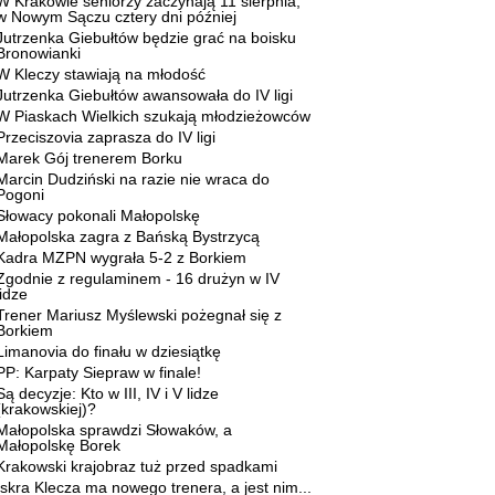
W Krakowie seniorzy zaczynają 11 sierpnia,
w Nowym Sączu cztery dni później
Jutrzenka Giebułtów będzie grać na boisku
Bronowianki
W Kleczy stawiają na młodość
Jutrzenka Giebułtów awansowała do IV ligi
W Piaskach Wielkich szukają młodzieżowców
Przeciszovia zaprasza do IV ligi
Marek Gój trenerem Borku
Marcin Dudziński na razie nie wraca do
Pogoni
Słowacy pokonali Małopolskę
Małopolska zagra z Bańską Bystrzycą
Kadra MZPN wygrała 5-2 z Borkiem
Zgodnie z regulaminem - 16 drużyn w IV
lidze
Trener Mariusz Myślewski pożegnał się z
Borkiem
Limanovia do finału w dziesiątkę
PP: Karpaty Siepraw w finale!
Są decyzje: Kto w III, IV i V lidze
(krakowskiej)?
Małopolska sprawdzi Słowaków, a
Małopolskę Borek
Krakowski krajobraz tuż przed spadkami
Iskra Klecza ma nowego trenera, a jest nim...