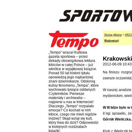
Strona główna
>
ARC
Wadowice)
„Tempo” wraca! Kultowa
gazeta sportowa – przez
Krakowski
dekady obowiązkowa lektura
2012-06-09 10:43
kibiców w całej Polsce – już
wkrótce w wyjątkowej książce.
Na finiszu rozgr
Ponad 50 lat historii tytułu
opowiedzą jego najbardziej
zawsze oczywista),
znani dziennikarze. Odsłonią
kulisy fenomenu „Tempa”, które
wychowało tysiące oddanych
W naszej analizie
Czytelników. Pierwsze
myślenickim, wieli
materiały i archiwalia –
najpierw u nas w Internecie!
Dlaczego „Tempo” rozpalało
W III lidze było 
emocje? Co kochali w nim
II ligi sprawiło, 
kibice, czego nie mieli nigdzie
indziej? Skąd wziął się kult,
Górnik Wieliczka.
który trwa do dziś? Odpowiedzi
w kolejnych rozdziałach
książki:
Klub z Wieliczki 