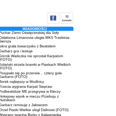
WIADOMOŚCI
Puchar Ziemi Oświęcimskiej dla Soły
Osłabiona Limanovia uległa MKS Trzebinia-
Siersza
Iskra grała towarzysko z Beskidem
Garbarz gra i testuje
Górnik Wieliczka nie sprostał Karpatom
(FOTO)
Kolański strzela bramki w Piaskach Wielkich
(FOTO)
Posypało się po przerwie... cztery gole
Garbarni (FOTO)
Borek najlepszy w Modlnicy
Trzecia wygrana Karpat Siepraw
Podbeskidzie ME przegrywa w Kleczy
Hokejowy wynik w meczu Przeboju z
Hutnikiem
Garbarz remisuje z Jałowcem
Orzeł Piaski Wielkie uległ Dalinowi (FOTO)
Wygrany sparing Borku z Kalwarianką