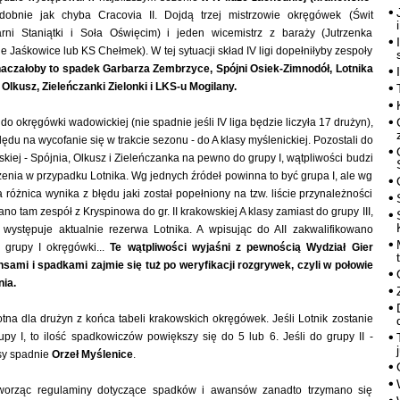
dobnie jak chyba Cracovia II. Dojdą trzej mistrzowie okręgówek (Świt
rni Staniątki i Soła Oświęcim) i jeden wicemistrz z baraży (Jutrzenka
e Jaśkowice lub KS Chełmek). W tej sytuacji skład IV ligi dopełniłyby zespoły
aczałoby to spadek Garbarza Zembrzyce, Spójni Osiek-Zimnodół, Lotnika
Olkusz, Zieleńczanki Zielonki i LKS-u Mogilany.
o okręgówki wadowickiej (nie spadnie jeśli IV liga będzie liczyła 17 drużyn),
ędu na wycofanie się w trakcie sezonu - do A klasy myślenickiej. Pozostali do
kiej - Spójnia, Olkusz i Zieleńczanka na pewno do grupy I, wątpliwości budzi
enia w przypadku Lotnika. Wg jednych źródeł powinna to być grupa I, ale wg
 Ta różnica wynika z błędu jaki został popełniony na tzw. liście przynależności
sano tam zespół z Kryspinowa do gr. II krakowskiej A klasy zamiast do grupy III,
ż występuje aktualnie rezerwa Lotnika. A wpisując do AII zakwalifikowano
 grupy I okręgówki...
Te wątpliwości wyjaśni z pewnością Wydział Gier
sami i spadkami zajmie się tuż po weryfikacji rozgrywek, czyli w połowie
ia.
totna dla drużyn z końca tabeli krakowskich okręgówek. Jeśli Lotnik zostanie
py I, to ilość spadkowiczów powiększy się do 5 lub 6. Jeśli do grupy II -
sy spadnie
Orzeł Myślenice
.
tworząc regulaminy dotyczące spadków i awansów zanadto trzymano się