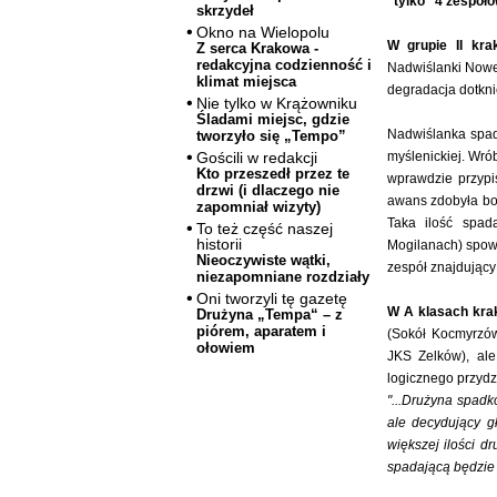
"tylko" 4 zespołó
skrzydeł
Okno na Wielopolu
W grupie II kra
Z serca Krakowa -
redakcyjna codzienność i
Nadwiślanki Nowe 
klimat miejsca
degradacja dotkni
Nie tylko w Krążowniku
Śladami miejsc, gdzie
Nadwiślanka spada
tworzyło się „Tempo”
myślenickiej. Wrób
Gościli w redakcji
Kto przeszedł przez te
wprawdzie przypi
drzwi (i dlaczego nie
awans zdobyła bo
zapomniał wizyty)
Taka ilość spa
To też część naszej
historii
Mogilanach) spowo
Nieoczywiste wątki,
zespół znajdujący 
niezapomniane rozdziały
Oni tworzyli tę gazetę
W A klasach kra
Drużyna „Tempa“ – z
piórem, aparatem i
(Sokół Kocmyrzów
ołowiem
JKS Zelków), al
logicznego przydz
"...Drużyna spadk
ale decydujący g
większej ilości 
spadającą będzie t