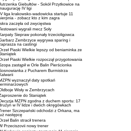
Jutrzenka Giebułtów - Sokół Przytkowice na
inaugurację IV ligi
IV liga krakowsko-wadowicka startuje 11
sierpnia - zobacz kto z kim zagra
Iskra zaczęła od zwycięstwa
Testowani wygrali mecz Soły
Karpaty Siepraw pokonały trzecioligowca
Garbarz Zembrzyce wygrywa sparing i
zaprasza na castingi
Orzeł Piaski Wielkie lepszy od beniaminka ze
Staniątek
Orzeł Piaski Wielkie rozpoczął przygotowania
Szopa zastąpił w Orle Balin Pierścionka
Sosnowianka z Pucharem Burmistrza
Kalwarii
MZPN wyznaczył daty spotkań
terminarzowych
Oldboje Wisły w Zembrzycach
Zaproszenie do Staniątek
Decyzja MZPN zgodna z duchem sportu: 17
drużyn w IV lidze i dwóch okręgówkach
Trener Szczepański odchodzi z Orkana, ma
już następcę
Orzeł Balin stracił trenera
W Przeciszovii nowy trener