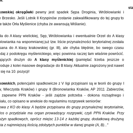
w.
st
kowskiej okręgówki
pewny jest spadek Sępa Droginia, Wróblowianki i
Brzesko. Jeśli Lotnik II Kryspinów zostanie zakwalifikowany do tej grupy to
e także Orła Myślenice (chyba że awansują Wiślanie).
 do A klasy wielickiej, Sęp, Wróblowianka i ewentualnie Orzeł do A klasy
lowianka na wspomnianej już tzw. liście przynależności terytorialnej została
sana do A klasy krakowskiej (gr. III), ale chyba błędnie, bo swego czasu
daj z podokręgu myślenickiego, więc powinna raczej tam właśnie powrócić.
dających drużyn do
A klasy myślenickiej
(pamiętać trzeba jeszcze o
duje z kolei masowe degradacje do B klasy. Aktualnie zagrożony jest nawet
się na 10. pozycji!
kowskich
, potencjalni spadkowicze z V ligi przypisani są w teorii do grupy I
, Wieczysta Kraków) i grupy II (Bronowianka Kraków, AP 2011 Zabierzów,
e zapewne PPN Kraków - jeśli zajdzie potrzeba - dokona rozsądnego i
iału, co opisano w aneksie do regulaminu rozgrywek seniorów:
owa z KO do klasy A będzie przypisana do grupy przynależnej terytorialnie,
łos o przydziale ma organ prowadzący rozgrywki, czyli PPN Kraków. Przy
drużyn spadkowych, oprócz miejsc 13-14 z każdej grupy, dodatkową drużyną
a z najmniejszą ilością zdobytych punktów w danej grupie (A, B)..."