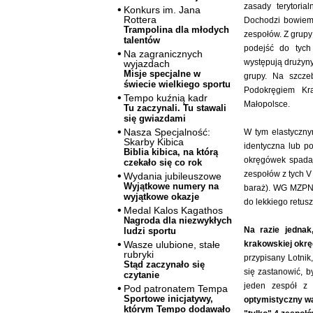
zasady terytoria
Konkurs im. Jana
Rottera
Dochodzi bowie
Trampolina dla młodych
zespołów. Z grupy 
talentów
podejść do tych
Na zagranicznych
występują drużyny
wyjazdach
Misje specjalne w
grupy. Na szcze
świecie wielkiego sportu
Podokręgiem Kr
Tempo kuźnią kadr
Małopolsce.
Tu zaczynali. Tu stawali
się gwiazdami
Nasza Specjalność:
W tym elastycznym
Skarby Kibica
identyczna lub p
Biblia kibica, na którą
okręgówek spadaj
czekało się co rok
zespołów z tych V
Wydania jubileuszowe
Wyjątkowe numery na
baraż). WG MZPN 
wyjątkowe okazje
do lekkiego retusz
Medal Kalos Kagathos
Nagroda dla niezwykłych
Na razie jednak
ludzi sportu
krakowskiej okr
Wasze ulubione, stałe
rubryki
przypisany Lotnik
Stąd zaczynało się
się zastanowić, b
czytanie
jeden zespół z 
Pod patronatem Tempa
Sportowe inicjatywy,
optymistyczny wa
którym Tempo dodawało