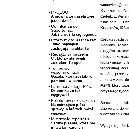
wadowickiej)
, po
Krzeszowice, Cza
PROLOG
A mówili, że gazeta żyje
Giebułtów, Wiślani
jeden dzień
z miejsc 2-11.
Ozn
Od Piłkarza do
Kryspinów, IKS-u 
Supertempa
Jak narodziła się legenda
Garbarz spadałby d
Przeżyjmy to jeszcze raz
Tylko najwięksi
Mogilany - ze wzgl
zasługują na okładkę
okręgówki krakows
Redaktorzy naczelni
miejsce przeznacz
Ci, którzy sterowali
logiki - grupa II.
„okrętem Tempo“
Tempo we
terytorialnej. Wpi
wspomnieniach
w której przecie
Gazeta, która została w
automatycznie do
pamięci i w sercu
MZPN, który awan
Laureaci Złotego Pióra
Dziennikarze też
przyszłego tygodn
wygrywali
Felietonowa ekstraklasa
Sprawa ta jest is
Najostrzejsze pióra i
skierowany do gru
sprawy, o których mówili
wszyscy
wówczas do A kla
Mistrzowie reportażu
Sztuka pisania, która nie
Wydaje się, że 
miała konkurencji