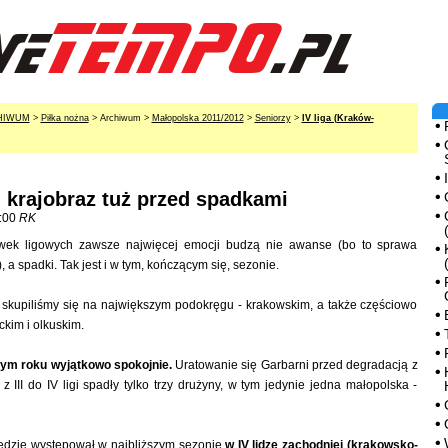
HIWUM
>
Piłka nożna
> Archiwum >
Małopolska 2011/2012
>
Seniorzy
>
IV liga (Kraków-
 krajobraz tuż przed spadkami
:00
RK
ywek ligowych zawsze najwięcej emocji budzą nie awanse (bo to sprawa
 a spadki. Tak jest i w tym, kończącym się, sezonie.
 skupiliśmy się na największym podokręgu - krakowskim, a także częściowo
ckim i olkuskim.
w tym roku wyjątkowo spokojnie.
Uratowanie się Garbarni przed degradacją z
że z III do IV ligi spadły tylko trzy drużyny, w tym jedynie jedna małopolska -
będzie występował w najbliższym sezonie
w IV lidze zachodniej (krakowsko-