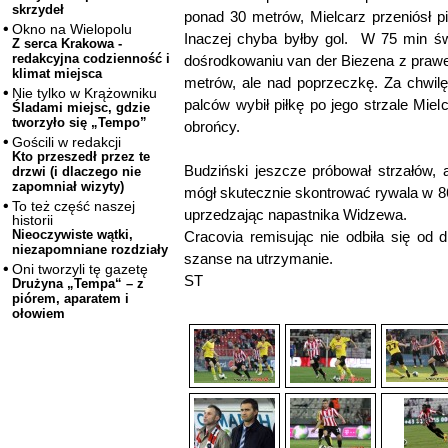
skrzydeł
ponad 30 metrów, Mielcarz przeniósł 
Okno na Wielopolu
Inaczej chyba byłby gol. W 75 min ś
Z serca Krakowa -
redakcyjna codzienność i
dośrodkowaniu van der Biezena z prawe
klimat miejsca
metrów, ale nad poprzeczkę. Za chwil
Nie tylko w Krążowniku
palców wybił piłkę po jego strzale Mie
Śladami miejsc, gdzie
tworzyło się „Tempo”
obrońcy.
Gościli w redakcji
Kto przeszedł przez te
Budziński jeszcze próbował strzałów, 
drzwi (i dlaczego nie
zapomniał wizyty)
mógł skutecznie skontrować rywala w 8
To też część naszej
uprzedzając napastnika Widzewa.
historii
Nieoczywiste wątki,
Cracovia remisując nie odbiła się od d
niezapomniane rozdziały
szanse na utrzymanie.
Oni tworzyli tę gazetę
ST
Drużyna „Tempa“ – z
piórem, aparatem i
ołowiem