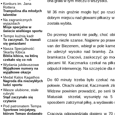
ona grała w tym meczu o wszystko.
Konkurs im. Jana
Rottera
Trampolina dla młodych
W 36 min groźnie mogło być po rzucie
talentów
dobrym miejscu nad głowami piłkarzy w
Na zagranicznych
została wybita.
wyjazdach
Misje specjalne w
świecie wielkiego sportu
Do przerwy bramki nie padły, choć ob
Tempo kuźnią kadr
Tu zaczynali. Tu stawali
czasie niezłe szanse. Najpierw po prawe
się gwiazdami
van der Biezenem, wbiegł w pole karne 
Nasza Specjalność:
że uderzył wysoko nad bramkę. Za 
Skarby Kibica
Biblia kibica, na którą
bramkarza Cracovii, zaskoczyć go mo
czekało się co rok
plecami W. Kaczmarka czekał na piłkę
Wydania jubileuszowe
odpuścił interwencję. Na szczęście dla n
Wyjątkowe numery na
wyjątkowe okazje
Medal Kalos Kagathos
Do 60 minuty trzeba było czekać na 
Nagroda dla niezwykłych
ludzi sportu
połowie. Okachi uderzał, Kaczmarek zła
Wasze ulubione, stałe
Widzew powinien prowadzić, po serii 
rubryki
Matusiak strzelał, wysunięty na 
Stąd zaczynało się
czytanie
sposobem zatrzymał piłkę, a wydawało s
Pod patronatem Tempa
Sportowe inicjatywy,
Cracovia odpowiedziała dopiero w 70 m
którym Tempo dodawało