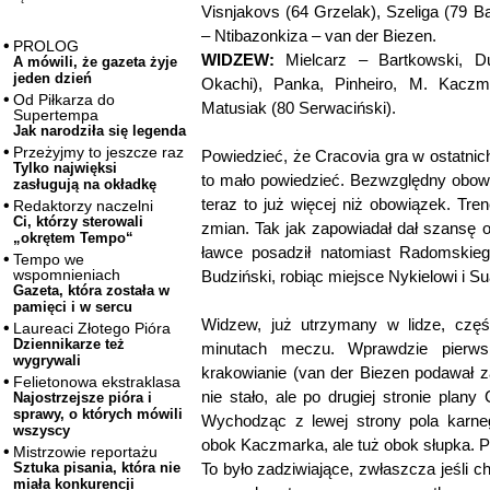
Visnjakovs (64 Grzelak), Szeliga (79 Ba
– Ntibazonkiza – van der Biezen.
PROLOG
WIDZEW:
Mielcarz – Bartkowski, Du
A mówili, że gazeta żyje
jeden dzień
Okachi), Panka, Pinheiro, M. Kaczma
Od Piłkarza do
Matusiak (80 Serwaciński).
Supertempa
Jak narodziła się legenda
Przeżyjmy to jeszcze raz
Powiedzieć, że Cracovia gra w ostatni
Tylko najwięksi
to mało powiedzieć. Bezwzględny obow
zasługują na okładkę
teraz to już więcej niż obowiązek. Tre
Redaktorzy naczelni
Ci, którzy sterowali
zmian. Tak jak zapowiadał dał szansę 
„okrętem Tempo“
ławce posadził natomiast Radomskiego
Tempo we
wspomnieniach
Budziński, robiąc miejsce Nykielowi i Su
Gazeta, która została w
pamięci i w sercu
Widzew, już utrzymany w lidze, częś
Laureaci Złotego Pióra
Dziennikarze też
minutach meczu. Wprawdzie pierwsi
wygrywali
krakowianie (van der Biezen podawał z
Felietonowa ekstraklasa
nie stało, ale po drugiej stronie plan
Najostrzejsze pióra i
sprawy, o których mówili
Wychodząc z lewej strony pola karneg
wszyscy
obok Kaczmarka, ale tuż obok słupka. P
Mistrzowie reportażu
To było zadziwiające, zwłaszcza jeśli c
Sztuka pisania, która nie
miała konkurencji