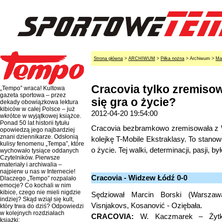
Strona główna
>
ARCHIWUM
>
Piłka nożna
> Archiwum >
Ma
Cracovia tylko zremiso
„Tempo” wraca! Kultowa
gazeta sportowa – przez
się gra o życie?
dekady obowiązkowa lektura
kibiców w całej Polsce – już
2012-04-20 19:54:00
wkrótce w wyjątkowej książce.
Ponad 50 lat historii tytułu
Cracovia bezbramkowo zremisowała z
opowiedzą jego najbardziej
znani dziennikarze. Odsłonią
kolejkę T-Mobile Ekstraklasy. To stano
kulisy fenomenu „Tempa”, które
o życie. Tej walki, determinacji, pasji, b
wychowało tysiące oddanych
Czytelników. Pierwsze
materiały i archiwalia –
najpierw u nas w Internecie!
Cracovia - Widzew Łódź 0-0
Dlaczego „Tempo” rozpalało
emocje? Co kochali w nim
kibice, czego nie mieli nigdzie
Sędziował Marcin Borski (Warszawa)
indziej? Skąd wziął się kult,
Visnjakovs, Kosanović - Oziębała.
który trwa do dziś? Odpowiedzi
w kolejnych rozdziałach
CRACOVIA:
W. Kaczmarek – Żytko,
książki: