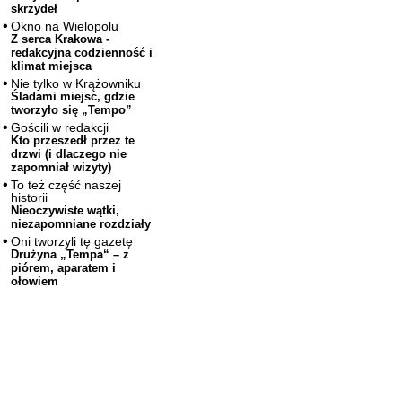
skrzydeł
Okno na Wielopolu
Z serca Krakowa -
redakcyjna codzienność i
klimat miejsca
Nie tylko w Krążowniku
Śladami miejsc, gdzie
tworzyło się „Tempo”
Gościli w redakcji
Kto przeszedł przez te
drzwi (i dlaczego nie
zapomniał wizyty)
To też część naszej
historii
Nieoczywiste wątki,
niezapomniane rozdziały
Oni tworzyli tę gazetę
Drużyna „Tempa“ – z
piórem, aparatem i
ołowiem