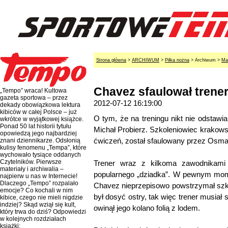
Strona główna
>
ARCHIWUM
>
Piłka nożna
> Archiwum >
Ma
Chavez sfaulował trener
„Tempo” wraca! Kultowa
gazeta sportowa – przez
2012-07-12 16:19:00
dekady obowiązkowa lektura
kibiców w całej Polsce – już
O tym, że na treningu nikt nie odstawia
wkrótce w wyjątkowej książce.
Ponad 50 lat historii tytułu
Michał Probierz. Szkoleniowiec krakowsk
opowiedzą jego najbardziej
ćwiczeń, został sfaulowany przez Osma
znani dziennikarze. Odsłonią
kulisy fenomenu „Tempa”, które
wychowało tysiące oddanych
Czytelników. Pierwsze
Trener wraz z kilkoma zawodnikami 
materiały i archiwalia –
popularnego „dziadka”. W pewnym mom
najpierw u nas w Internecie!
Dlaczego „Tempo” rozpalało
Chavez nieprzepisowo powstrzymał szko
emocje? Co kochali w nim
był dosyć ostry, tak więc trener musia
kibice, czego nie mieli nigdzie
indziej? Skąd wziął się kult,
owinął jego kolano folią z lodem.
który trwa do dziś? Odpowiedzi
w kolejnych rozdziałach
książki: