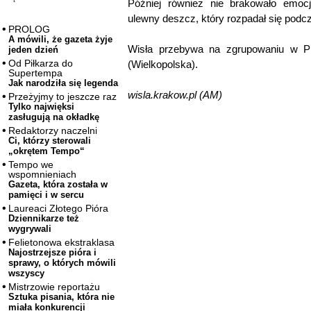
Później również nie brakowało emocj
ulewny deszcz, który rozpadał się podcz
PROLOG
A mówili, że gazeta żyje
Wisła przebywa na zgrupowaniu w P
jeden dzień
Od Piłkarza do
(Wielkopolska).
Supertempa
Jak narodziła się legenda
wisla.krakow.pl (AM)
Przeżyjmy to jeszcze raz
Tylko najwięksi
zasługują na okładkę
Redaktorzy naczelni
Ci, którzy sterowali
„okrętem Tempo“
Tempo we
wspomnieniach
Gazeta, która została w
pamięci i w sercu
Laureaci Złotego Pióra
Dziennikarze też
wygrywali
Felietonowa ekstraklasa
Najostrzejsze pióra i
sprawy, o których mówili
wszyscy
Mistrzowie reportażu
Sztuka pisania, która nie
miała konkurencji