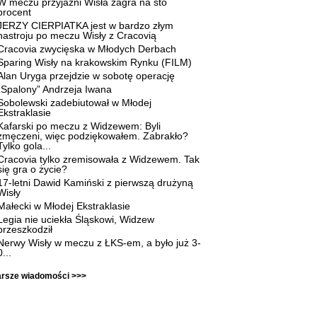
W meczu przyjaźni Wisła zagra na sto
procent
JERZY CIERPIATKA jest w bardzo złym
nastroju po meczu Wisły z Cracovią
Cracovia zwycięska w Młodych Derbach
Sparing Wisły na krakowskim Rynku (FILM)
Alan Uryga przejdzie w sobotę operację
„Spalony” Andrzeja Iwana
Sobolewski zadebiutował w Młodej
Ekstraklasie
Kafarski po meczu z Widzewem: Byli
zmęczeni, więc podziękowałem. Zabrakło?
Tylko gola...
Cracovia tylko zremisowała z Widzewem. Tak
się gra o życie?
17-letni Dawid Kamiński z pierwszą drużyną
Wisły
Małecki w Młodej Ekstraklasie
Legia nie uciekła Śląskowi, Widzew
przeszkodził
Nerwy Wisły w meczu z ŁKS-em, a było już 3-
0...
arsze wiadomości >>>