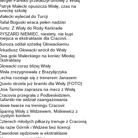
Sergiei Pareiko przedłużył umowę z Wisłą
Patryk Małecki opuszcza Wisłę, czas na
tureckę szkołę
Małecki wyleciał do Turcji
Rafał Boguski wraca pełen nadziei
Kurto: Z Wisły do Rody Kerkrade
RYSZARD NIEMIEC, niestety, nie kupi
miejsca w ekstraklasie dla Cracovii...
Bunoza oddał szóstkę Głowackiemu
Arkadiusz Głowacki wrócił do Wisły
Dwa gole Małeckiego na koniec Młodej
Ekstraklasy
Głowacki coraz bliżej Wisły
Wisła zrezygnowała z Brazylijczyka
Lechia rozstaje się z trenerem Janasem
Quioto strzela już bramki dla Wisły (FOTO)
Unia Tarnów zaprasza na mecz z Wisłą
Cracovia przegrała z Podbeskidziem,
Kafarski nie widział zaangażowania
Nowe twarze na treningu Cracovii
Sparing Wisły z Widzewem, Miśkiewicz z
czystym kontem
Czterech młodych piłkarzy trenuje z Cracovią
Na razie Górnik i Widzew bez licencji
Zawodowi sędziowie w ekstraklasie