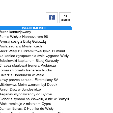
WIADOMOŚCI
Buras kontuzjowany
Remis Wisły z Hannoverem 96
Wygraj sesję z Białą Gwiazdą
Wisła zagra w Myślenicach
Mecz Wisły z Turkami trwał tylko 11 minut
Na koniec zgrupowania dwie wygrane Wisły
Sobolewski kapitanem Białej Gwiazdy
Chavez sfaulował trenera Probierza
Tomasz Fornalik trenerem Ruchu
Piłkarz z Hondurasu w Wiśle
Nowy prezes zarządu Ekstraklasy SA
Miśkiewicz: Moim wzorem był Dudek
Junior Diaz w Bundeslidze
Kaganek wypożyczony do Bytovii
Cleber z synami na Wawelu, a nie w Brazylii
Wisła remisuje z mistrzem Cypru
Damian Buras: Z Hutnika do Wisły