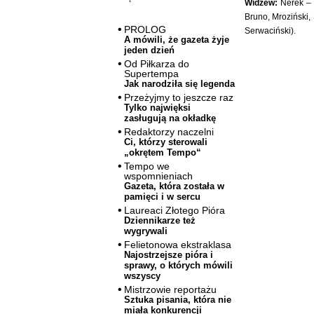
Widzew:
Nerek – B
Bruno, Mroziński,
PROLOG
Serwaciński).
A mówili, że gazeta żyje
jeden dzień
Od Piłkarza do
Supertempa
Jak narodziła się legenda
Przeżyjmy to jeszcze raz
Tylko najwięksi
zasługują na okładkę
Redaktorzy naczelni
Ci, którzy sterowali
„okrętem Tempo“
Tempo we
wspomnieniach
Gazeta, która została w
pamięci i w sercu
Laureaci Złotego Pióra
Dziennikarze też
wygrywali
Felietonowa ekstraklasa
Najostrzejsze pióra i
sprawy, o których mówili
wszyscy
Mistrzowie reportażu
Sztuka pisania, która nie
miała konkurencji