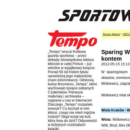
Strona główna
>
ARC
Sparing W
„Tempo” wraca! Kultowa
gazeta sportowa – przez
kontem
dekady obowiązkowa lektura
kibiców w całej Polsce – już
2012-05-15 15:13
wkrótce w wyjątkowej książce.
W sparingowym 
Ponad 50 lat historii tytułu
opowiedzą jego najbardziej
składzie, zremis
znani dziennikarze. Odsłonią
Miśkiewicz, zagra
kulisy fenomenu „Tempa”, które
wychowało tysiące oddanych
Czytelników. Pierwsze
Miśkiewicz miał o
materiały i archiwalia –
najpierw u nas w Internecie!
Dlaczego „Tempo” rozpalało
emocje? Co kochali w nim
Wisła Kraków - W
kibice, czego nie mieli nigdzie
indziej? Skąd wziął się kult,
Wisła:
Miśkiewicz 
który trwa do dziś? Odpowiedzi
w kolejnych rozdziałach
Wilk, Brud, Iliev 
książki: