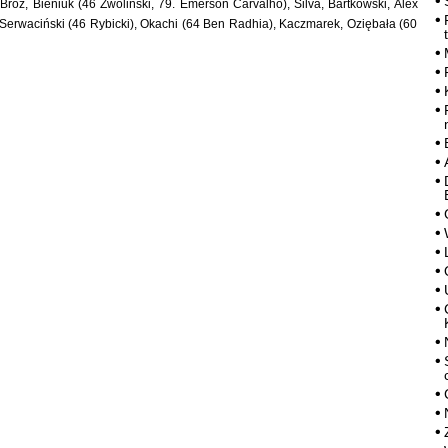
roź, Bieniuk (46 Zwoliński, 79. Emerson Carvalho), Silva, Bartkowski, Alex
 Serwaciński (46 Rybicki), Okachi (64 Ben Radhia), Kaczmarek, Oziębała (60