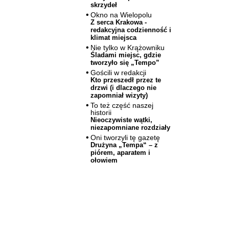
skrzydeł
Okno na Wielopolu
Z serca Krakowa -
redakcyjna codzienność i
klimat miejsca
Nie tylko w Krążowniku
Śladami miejsc, gdzie
tworzyło się „Tempo”
Gościli w redakcji
Kto przeszedł przez te
drzwi (i dlaczego nie
zapomniał wizyty)
To też część naszej
historii
Nieoczywiste wątki,
niezapomniane rozdziały
Oni tworzyli tę gazetę
Drużyna „Tempa“ – z
piórem, aparatem i
ołowiem