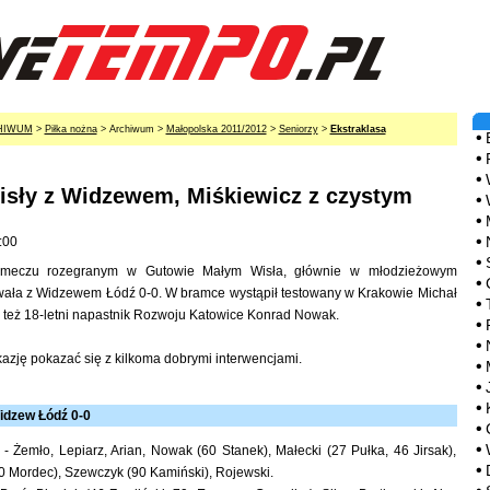
HIWUM
>
Piłka nożna
> Archiwum >
Małopolska 2011/2012
>
Seniorzy
>
Ekstraklasa
isły z Widzewem, Miśkiewicz z czystym
:00
meczu rozegranym w Gutowie Małym Wisła, głównie w młodzieżowym
owała z Widzewem Łódź 0-0. W bramce wystąpił testowany w Krakowie Michał
ł też 18-letni napastnik Rozwoju Katowice Konrad Nowak.
kazję pokazać się z kilkoma dobrymi interwencjami.
idzew Łódź 0-0
- Żemło, Lepiarz, Arian, Nowak (60 Stanek), Małecki (27 Pułka, 46 Jirsak),
(90 Mordec), Szewczyk (90 Kamiński), Rojewski.