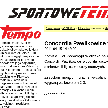
Strona główna
>
ARCHIWUM
>
Piłka nożna
> Archiwum >
Ma
Concordia Pawlikowice 
„Tempo” wraca! Kultowa
gazeta sportowa – przez
2011-04-15 14:49:00
dekady obowiązkowa lektura
kibiców w całej Polsce – już
Komisja Gier Podokręgu Wieliczka na 
wkrótce w wyjątkowej książce.
Ponad 50 lat historii tytułu
Concordii Pawlikowice wycofała druż
opowiedzą jego najbardziej
seniorów i II ligi trampkarzy starszych.
znani dziennikarze. Odsłonią
kulisy fenomenu „Tempa”, które
wychowało tysiące oddanych
Czytelników. Pierwsze
Zespołom mającym grać z wycofanym
materiały i archiwalia –
wygraną walkowerem 3-0.
najpierw u nas w Internecie!
Dlaczego „Tempo” rozpalało
emocje? Co kochali w nim
ppnwieliczka.pl
kibice, czego nie mieli nigdzie
indziej? Skąd wziął się kult,
który trwa do dziś? Odpowiedzi
w kolejnych rozdziałach
książki: