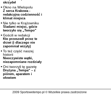
skrzydeł
Okno na Wielopolu
Z serca Krakowa -
redakcyjna codzienność i
klimat miejsca
Nie tylko w Krążowniku
Śladami miejsc, gdzie
tworzyło się „Tempo”
Gościli w redakcji
Kto przeszedł przez te
drzwi (i dlaczego nie
zapomniał wizyty)
To też część naszej
historii
Nieoczywiste wątki,
niezapomniane rozdziały
Oni tworzyli tę gazetę
Drużyna „Tempa“ – z
piórem, aparatem i
ołowiem
2009 Sportowetempo.pl © Wszelkie prawa zastrzeżone