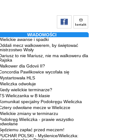
WIADOMOŚCI
Wielickie awanse i spadki
Oddali mecz walkowerem, by świętować
mistrzostwo Wisły
Dariusz to nie Mariusz, nie ma walkoweru dla
Rajska
Walkower dla Gdovii II?
Concordia Pawlikowice wycofała się
Wystartowała HLS
Wieliczka odwołuje
Kiedy wielickie terminarze?
TS Wieliczanka w B klasie
Komunikat specjalny Podokręgu Wieliczka
Cztery odwołane mecze w Wieliczce
Wielickie zmiany w terminarzu
Podokręg Wieliczka - prawie wszystko
odwołane
Sędziemu zapłać przed meczem!
PUCHAR POLSKI - Myślenice/Wieliczka: