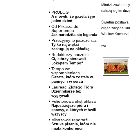
Młodzi zawodnicy,
należą się im du
PROLOG
A mówili, że gazeta żyje
jeden dzień
Świetna postawa 
Od Piłkarza do
organizacyjne kl
Supertempa
Wacław Kucharz i 
Jak narodziła się legenda
Przeżyjmy to jeszcze raz
Tylko najwięksi
ww
zasługują na okładkę
Redaktorzy naczelni
Ci, którzy sterowali
„okrętem Tempo“
Tempo we
wspomnieniach
Gazeta, która została w
pamięci i w sercu
Laureaci Złotego Pióra
Dziennikarze też
wygrywali
Felietonowa ekstraklasa
Najostrzejsze pióra i
sprawy, o których mówili
wszyscy
Mistrzowie reportażu
Sztuka pisania, która nie
miała konkurencji