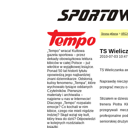
Strona główna
>
ARC
TS Wielic
„Tempo” wraca! Kultowa
gazeta sportowa – przez
2010-07-03 10:47
dekady obowiązkowa lektura
kibiców w całej Polsce – już
wkrótce w wyjątkowej książce.
TS Wieliczanka aw
Ponad 50 lat historii tytułu
opowiedzą jego najbardziej
znani dziennikarze. Odsłonią
Naprawdę nieczęst
kulisy fenomenu „Tempa”, które
wychowało tysiące oddanych
przegrać meczu o p
Czytelników. Pierwsze
materiały i archiwalia –
Strzałem w dziesi
najpierw u nas w Internecie!
Dlaczego „Tempo” rozpalało
trenera Piotra K
emocje? Co kochali w nim
przegrywali mec
kibice, czego nie mieli nigdzie
indziej? Skąd wziął się kult,
profesjonalne po
który trwa do dziś? Odpowiedzi
seniorskiej drużyn
w kolejnych rozdziałach
książki: