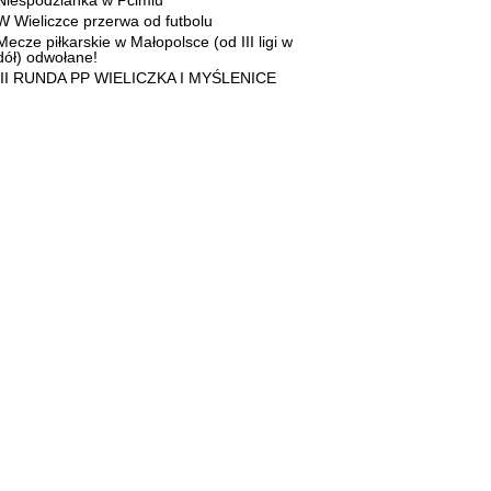
Niespodzianka w Pcimiu
W Wieliczce przerwa od futbolu
Mecze piłkarskie w Małopolsce (od III ligi w
dół) odwołane!
III RUNDA PP WIELICZKA I MYŚLENICE