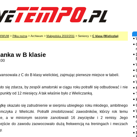
HIWUM
>
Piłka nożna
> Archiwum >
Małopolska 2010/2011
> Seniorzy >
C klasa (Wieliczka)
zanka w B klasie
:00
ansowała z C do B klasy wielickiej, zajmując pierwsze miejsce w tabeli.
o się zdarza, by zespół amatorski w ciągu roku potrafił się odbudować i nie
unkty od 12 miesięcy. A tak właśnie było z Wieliczanką.
ątkę okazało się zatrudnienie w sierpniu ubiegłego roku młodego, ambitnego
limczyka z Wieliczki. Potrafił zmobilizować zawodników, którzy rok temu
ze, a w minionym sezonie zanotowali 16 zwycięstw i 2 remisy. Jego
dejście do zawodu zaowocowało dużą frekwencją na treningach i meczach
y.