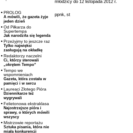
młodzicy do 12 listopada 2012 r.
PROLOG
ppnk, st
A mówili, że gazeta żyje
jeden dzień
Od Piłkarza do
Supertempa
Jak narodziła się legenda
Przeżyjmy to jeszcze raz
Tylko najwięksi
zasługują na okładkę
Redaktorzy naczelni
Ci, którzy sterowali
„okrętem Tempo“
Tempo we
wspomnieniach
Gazeta, która została w
pamięci i w sercu
Laureaci Złotego Pióra
Dziennikarze też
wygrywali
Felietonowa ekstraklasa
Najostrzejsze pióra i
sprawy, o których mówili
wszyscy
Mistrzowie reportażu
Sztuka pisania, która nie
miała konkurencji