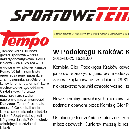
Strona główna
>
ARCHIWUM
>
Piłka nożna
> Archiwum >
Ma
W Podokręgu Kraków: Kol
„Tempo” wraca! Kultowa
gazeta sportowa – przez
2012-10-29 16:31:00
dekady obowiązkowa lektura
kibiców w całej Polsce – już
Komisja Gier Podokręgu Kraków odwoł
wkrótce w wyjątkowej książce.
Ponad 50 lat historii tytułu
juniorów starszych, juniorów młodszy
opowiedzą jego najbardziej
żaków zaplanowane w dniach 29-31
znani dziennikarze. Odsłonią
kulisy fenomenu „Tempa”, które
niekorzystne warunki atmosferyczne i z
wychowało tysiące oddanych
Czytelników. Pierwsze
materiały i archiwalia –
Nowe terminy odwołanych meczów se
najpierw u nas w Internecie!
Dlaczego „Tempo” rozpalało
podane niebawem przez Komisję Gier 
emocje? Co kochali w nim
kibice, czego nie mieli nigdzie
indziej? Skąd wziął się kult,
Ustalono jednocześnie ostateczne ter
który trwa do dziś? Odpowiedzi
młodzieżowych. Juniorzy muszą je roze
w kolejnych rozdziałach
książki: