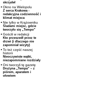
skrzydeł
Okno na Wielopolu
Z serca Krakowa -
redakcyjna codzienność i
klimat miejsca
Nie tylko w Krążowniku
Śladami miejsc, gdzie
tworzyło się „Tempo”
Gościli w redakcji
Kto przeszedł przez te
drzwi (i dlaczego nie
zapomniał wizyty)
To też część naszej
historii
Nieoczywiste wątki,
niezapomniane rozdziały
Oni tworzyli tę gazetę
Drużyna „Tempa“ – z
piórem, aparatem i
ołowiem