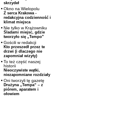
skrzydeł
Okno na Wielopolu
Z serca Krakowa -
redakcyjna codzienność i
klimat miejsca
Nie tylko w Krążowniku
Śladami miejsc, gdzie
tworzyło się „Tempo”
Gościli w redakcji
Kto przeszedł przez te
drzwi (i dlaczego nie
zapomniał wizyty)
To też część naszej
historii
Nieoczywiste wątki,
niezapomniane rozdziały
Oni tworzyli tę gazetę
Drużyna „Tempa“ – z
piórem, aparatem i
ołowiem