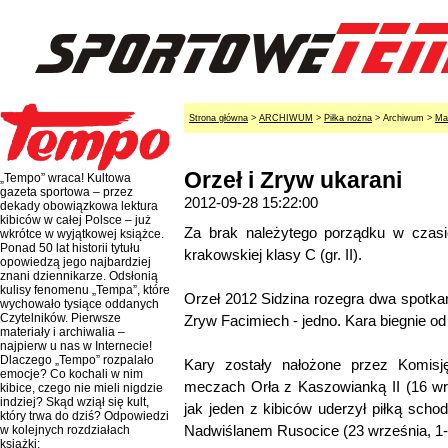
Strona główna
>
ARCHIWUM
>
Piłka nożna
> Archiwum >
Ma
Orzeł i Zryw ukarani
„Tempo” wraca! Kultowa
gazeta sportowa – przez
2012-09-28 15:22:00
dekady obowiązkowa lektura
kibiców w całej Polsce – już
Za brak należytego porządku w czas
wkrótce w wyjątkowej książce.
Ponad 50 lat historii tytułu
krakowskiej klasy C (gr. II).
opowiedzą jego najbardziej
znani dziennikarze. Odsłonią
kulisy fenomenu „Tempa”, które
Orzeł 2012 Sidzina rozegra dwa spotkani
wychowało tysiące oddanych
Czytelników. Pierwsze
Zryw Facimiech - jedno. Kara biegnie od
materiały i archiwalia –
najpierw u nas w Internecie!
Dlaczego „Tempo” rozpalało
Kary zostały nałożone przez Komis
emocje? Co kochali w nim
meczach Orła z Kaszowianką II (16 wr
kibice, czego nie mieli nigdzie
indziej? Skąd wziął się kult,
jak jeden z kibiców uderzył piłką scho
który trwa do dziś? Odpowiedzi
Nadwiślanem Rusocice (23 września, 1-
w kolejnych rozdziałach
książki: