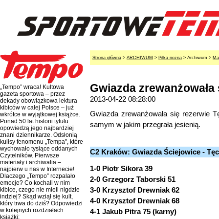
Strona główna
>
ARCHIWUM
>
Piłka nożna
> Archiwum >
Ma
Gwiazda zrewanżowała s
„Tempo” wraca! Kultowa
gazeta sportowa – przez
2013-04-22 08:28:00
dekady obowiązkowa lektura
kibiców w całej Polsce – już
Gwiazda zrewanżowała się rezerwie Tę
wkrótce w wyjątkowej książce.
Ponad 50 lat historii tytułu
samym w jakim przegrała jesienią.
opowiedzą jego najbardziej
znani dziennikarze. Odsłonią
kulisy fenomenu „Tempa”, które
wychowało tysiące oddanych
C2 Kraków: Gwiazda Ściejowice - Tęcza
Czytelników. Pierwsze
materiały i archiwalia –
1-0 Piotr Sikora 39
najpierw u nas w Internecie!
Dlaczego „Tempo” rozpalało
2-0 Grzegorz Taborski 51
emocje? Co kochali w nim
3-0 Krzysztof Drewniak 62
kibice, czego nie mieli nigdzie
indziej? Skąd wziął się kult,
4-0 Krzysztof Drewniak 68
który trwa do dziś? Odpowiedzi
w kolejnych rozdziałach
4-1 Jakub Pitra 75 (karny)
książki: