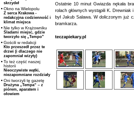
skrzydeł
Ostatnie 10 minut Gwiazda nękała br
Okno na Wielopolu
rolach głównych wystąpili K. Drewniak 
Z serca Krakowa -
był Jakub Salawa. W doliczonym już cza
redakcyjna codzienność i
klimat miejsca
bramkarza.
Nie tylko w Krążowniku
Śladami miejsc, gdzie
teczapiekary.pl
tworzyło się „Tempo”
Gościli w redakcji
Kto przeszedł przez te
drzwi (i dlaczego nie
zapomniał wizyty)
To też część naszej
historii
Nieoczywiste wątki,
niezapomniane rozdziały
Oni tworzyli tę gazetę
Drużyna „Tempa“ – z
piórem, aparatem i
ołowiem