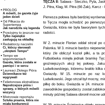
TĘCZA II:
Salawa - Steczko, Pyla, Jask
J. Pitra, Klag, M. Pitra (66 Żak), Karcz 
PROLOG
A mówili, że gazeta żyje
Pierwsza połowa była bardziej wyrównan
jeden dzień
Od Piłkarza do
to Tęcza mogła schodzić po pierwszy
Supertempa
Gwiazda, która nie była faworytem tyc
Jak narodziła się legenda
radości.
Przeżyjmy to jeszcze raz
Tylko najwięksi
zasługują na okładkę
W 2. minucie Florian oddał strzał po
Redaktorzy naczelni
Ci, którzy sterowali
Palonka. W 3. minucie bardzo niepewni
„okrętem Tempo“
który źle obliczył kozioł piłki, a ta
Tempo we
Futbolówka minęła jednak bramkę Tęcz
wspomnieniach
Gazeta, która została w
groźniejszych akcji tej połowy. Jak
pamięci i w sercu
Ludwikowskiego, któremu brakło kilka
Laureaci Złotego Pióra
Gwiazdy. W 15. minucie po raz kol
Dziennikarze też
wygrywali
Ludwikowski. Jego strzał był mocny, m
Felietonowa ekstraklasa
piłkę do boku. Gwiazda w 24. minucie 
Najostrzejsze pióra i
sprawy, o których mówili
zawodników gospodarzy został zabloko
wszyscy
minuty później Salawa obronił mocne ud
Mistrzowie reportażu
Sztuka pisania, która nie
miała konkurencji
W 39. minucie Ściejowice objęły prowa