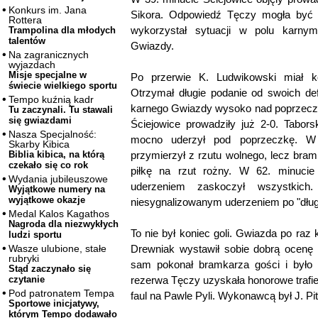
Konkurs im. Jana
Sikora. Odpowiedź Tęczy mogła być n
Rottera
wykorzystał sytuacji w polu karnym
Trampolina dla młodych
talentów
Gwiazdy.
Na zagranicznych
wyjazdach
Misje specjalne w
Po przerwie K. Ludwikowski miał k
świecie wielkiego sportu
Otrzymał długie podanie od swoich de
Tempo kuźnią kadr
karnego Gwiazdy wysoko nad poprzeczką
Tu zaczynali. Tu stawali
się gwiazdami
Ściejowice prowadziły już 2-0. Tabo
Nasza Specjalność:
mocno uderzył pod poprzeczkę. W 
Skarby Kibica
przymierzył z rzutu wolnego, lecz bra
Biblia kibica, na którą
czekało się co rok
piłkę na rzut rożny. W 62. minuci
Wydania jubileuszowe
uderzeniem zaskoczył wszystkic
Wyjątkowe numery na
wyjątkowe okazje
niesygnalizowanym uderzeniem po "dług
Medal Kalos Kagathos
Nagroda dla niezwykłych
To nie był koniec goli. Gwiazda po raz
ludzi sportu
Drewniak wystawił sobie dobrą ocenę
Wasze ulubione, stałe
rubryki
sam pokonał bramkarza gości i było 
Stąd zaczynało się
rezerwa Tęczy uzyskała honorowe trafi
czytanie
Pod patronatem Tempa
faul na Pawle Pyli. Wykonawcą był J. Pit
Sportowe inicjatywy,
którym Tempo dodawało