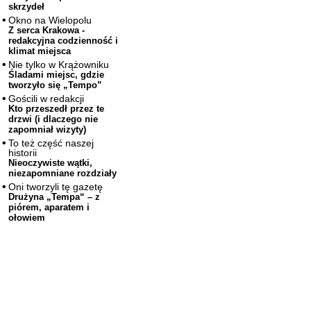
skrzydeł
Okno na Wielopolu
Z serca Krakowa -
redakcyjna codzienność i
klimat miejsca
Nie tylko w Krążowniku
Śladami miejsc, gdzie
tworzyło się „Tempo”
Gościli w redakcji
Kto przeszedł przez te
drzwi (i dlaczego nie
zapomniał wizyty)
To też część naszej
historii
Nieoczywiste wątki,
niezapomniane rozdziały
Oni tworzyli tę gazetę
Drużyna „Tempa“ – z
piórem, aparatem i
ołowiem