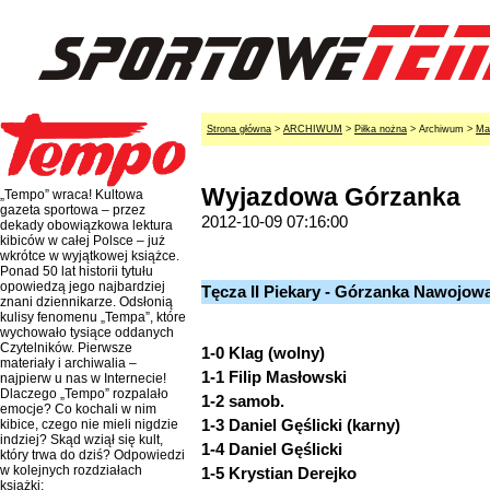
Strona główna
>
ARCHIWUM
>
Piłka nożna
> Archiwum >
Ma
Wyjazdowa Górzanka
„Tempo” wraca! Kultowa
gazeta sportowa – przez
2012-10-09 07:16:00
dekady obowiązkowa lektura
kibiców w całej Polsce – już
wkrótce w wyjątkowej książce.
Ponad 50 lat historii tytułu
opowiedzą jego najbardziej
Tęcza II Piekary - Górzanka Nawojowa
znani dziennikarze. Odsłonią
kulisy fenomenu „Tempa”, które
wychowało tysiące oddanych
Czytelników. Pierwsze
1-0 Klag (wolny)
materiały i archiwalia –
1-1 Filip Masłowski
najpierw u nas w Internecie!
Dlaczego „Tempo” rozpalało
1-2 samob.
emocje? Co kochali w nim
1-3 Daniel Gęślicki (karny)
kibice, czego nie mieli nigdzie
indziej? Skąd wziął się kult,
1-4 Daniel Gęślicki
który trwa do dziś? Odpowiedzi
w kolejnych rozdziałach
1-5 Krystian Derejko
książki: