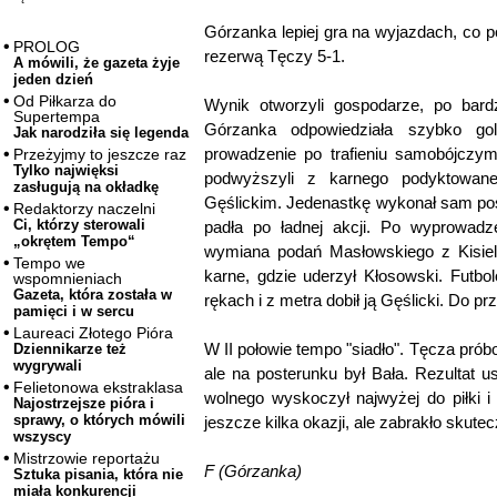
Górzanka lepiej gra na wyjazdach, co p
PROLOG
rezerwą Tęczy 5-1.
A mówili, że gazeta żyje
jeden dzień
Od Piłkarza do
Wynik otworzyli gospodarze, po bard
Supertempa
Górzanka odpowiedziała szybko gol
Jak narodziła się legenda
prowadzenie po trafieniu samobójczym
Przeżyjmy to jeszcze raz
Tylko najwięksi
podwyższyli z karnego podyktowan
zasługują na okładkę
Gęślickim. Jedenastkę wykonał sam po
Redaktorzy naczelni
Ci, którzy sterowali
padła po ładnej akcji. Po wyprowadze
„okrętem Tempo“
wymiana podań Masłowskiego z Kisiel
Tempo we
karne, gdzie uderzył Kłosowski. Futbol
wspomnieniach
Gazeta, która została w
rękach i z metra dobił ją Gęślicki. Do pr
pamięci i w sercu
Laureaci Złotego Pióra
W II połowie tempo "siadło". Tęcza prób
Dziennikarze też
wygrywali
ale na posterunku był Bała. Rezultat us
Felietonowa ekstraklasa
wolnego wyskoczył najwyżej do piłki i
Najostrzejsze pióra i
sprawy, o których mówili
jeszcze kilka okazji, ale zabrakło skutec
wszyscy
Mistrzowie reportażu
F (Górzanka)
Sztuka pisania, która nie
miała konkurencji