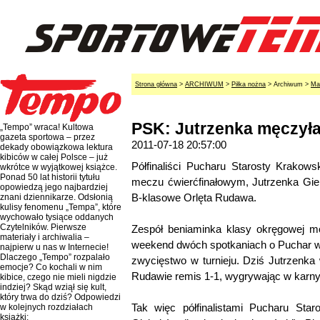
Strona główna
>
ARCHIWUM
>
Piłka nożna
> Archiwum >
Ma
PSK: Jutrzenka męczyła
„Tempo” wraca! Kultowa
gazeta sportowa – przez
2011-07-18 20:57:00
dekady obowiązkowa lektura
kibiców w całej Polsce – już
Półfinaliści Pucharu Starosty Krakow
wkrótce w wyjątkowej książce.
Ponad 50 lat historii tytułu
meczu ćwierćfinałowym, Jutrzenka Gie
opowiedzą jego najbardziej
B-klasowe Orlęta Rudawa.
znani dziennikarze. Odsłonią
kulisy fenomenu „Tempa”, które
wychowało tysiące oddanych
Czytelników. Pierwsze
Zespół beniaminka klasy okręgowej 
materiały i archiwalia –
weekend dwóch spotkaniach o Puchar wó
najpierw u nas w Internecie!
Dlaczego „Tempo” rozpalało
zwycięstwo w turnieju. Dziś Jutrzenk
emocje? Co kochali w nim
Rudawie remis 1-1, wygrywając w karny
kibice, czego nie mieli nigdzie
indziej? Skąd wziął się kult,
który trwa do dziś? Odpowiedzi
Tak więc półfinalistami Pucharu Star
w kolejnych rozdziałach
książki: