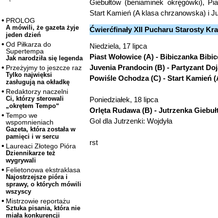
Giebułtów (beniaminek okręgówki), Pi
Start Kamień (A klasa chrzanowska) i J
PROLOG
A mówili, że gazeta żyje
Ćwierćfinały XII Pucharu Starosty K
jeden dzień
Od Piłkarza do
Niedziela, 17 lipca
Supertempa
Piast Wołowice (A) - Bibiczanka Bibice
Jak narodziła się legenda
Juvenia Prandocin (B) - Partyzant Do
Przeżyjmy to jeszcze raz
Tylko najwięksi
Powiśle Ochodza (C) - Start Kamień 
zasługują na okładkę
Redaktorzy naczelni
Ci, którzy sterowali
Poniedziałek, 18 lipca
„okrętem Tempo“
Orlęta Rudawa (B) - Jutrzenka Giebułt
Tempo we
Gol dla Jutrzenki: Wojdyła
wspomnieniach
Gazeta, która została w
pamięci i w sercu
rst
Laureaci Złotego Pióra
Dziennikarze też
wygrywali
Felietonowa ekstraklasa
Najostrzejsze pióra i
sprawy, o których mówili
wszyscy
Mistrzowie reportażu
Sztuka pisania, która nie
miała konkurencji