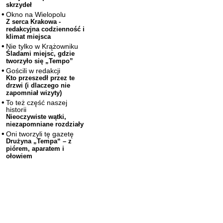
skrzydeł
Okno na Wielopolu
Z serca Krakowa -
redakcyjna codzienność i
klimat miejsca
Nie tylko w Krążowniku
Śladami miejsc, gdzie
tworzyło się „Tempo”
Gościli w redakcji
Kto przeszedł przez te
drzwi (i dlaczego nie
zapomniał wizyty)
To też część naszej
historii
Nieoczywiste wątki,
niezapomniane rozdziały
Oni tworzyli tę gazetę
Drużyna „Tempa“ – z
piórem, aparatem i
ołowiem