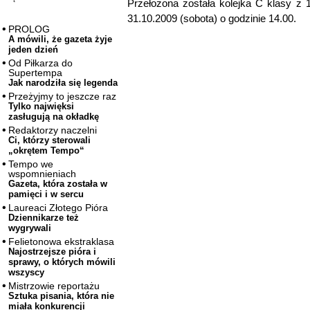
Przełożona została kolejka C klasy z 
31.10.2009 (sobota) o godzinie 14.00.
PROLOG
A mówili, że gazeta żyje
jeden dzień
Od Piłkarza do
Supertempa
Jak narodziła się legenda
Przeżyjmy to jeszcze raz
Tylko najwięksi
zasługują na okładkę
Redaktorzy naczelni
Ci, którzy sterowali
„okrętem Tempo“
Tempo we
wspomnieniach
Gazeta, która została w
pamięci i w sercu
Laureaci Złotego Pióra
Dziennikarze też
wygrywali
Felietonowa ekstraklasa
Najostrzejsze pióra i
sprawy, o których mówili
wszyscy
Mistrzowie reportażu
Sztuka pisania, która nie
miała konkurencji