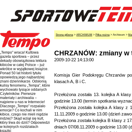
Strona główna
>
ARCHIWUM
>
Piłka nożna
> Archiwum >
Ma
CHRZANÓW: zmiany w ter
„Tempo” wraca! Kultowa
gazeta sportowa – przez
2009-10-22 14:13:00
dekady obowiązkowa lektura
kibiców w całej Polsce – już
wkrótce w wyjątkowej książce.
Ponad 50 lat historii tytułu
Komisja Gier Podokręgu Chrzanów po
opowiedzą jego najbardziej
klasach A, B i C.
znani dziennikarze. Odsłonią
kulisy fenomenu „Tempa”, które
wychowało tysiące oddanych
Czytelników. Pierwsze
Przełożona została 13. kolejka A klasy
materiały i archiwalia –
godzinie 13.00 (termin spotkania wyzn
najpierw u nas w Internecie!
Dlaczego „Tempo” rozpalało
Przełożona została kolejka A klasy z 
emocje? Co kochali w nim
11.11.2009 o godzinie 13.00 (dzień zawo
kibice, czego nie mieli nigdzie
indziej? Skąd wziął się kult,
Przełożona została kolejka B klasy z 1
który trwa do dziś? Odpowiedzi
dniach 07/08.11.2009 o godzinie 13.00 (
w kolejnych rozdziałach
książki: