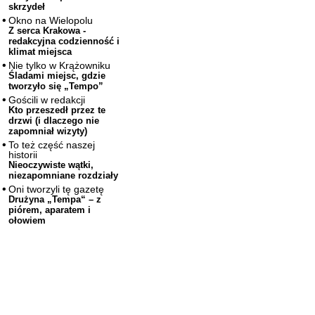
skrzydeł
Okno na Wielopolu
Z serca Krakowa -
redakcyjna codzienność i
klimat miejsca
Nie tylko w Krążowniku
Śladami miejsc, gdzie
tworzyło się „Tempo”
Gościli w redakcji
Kto przeszedł przez te
drzwi (i dlaczego nie
zapomniał wizyty)
To też część naszej
historii
Nieoczywiste wątki,
niezapomniane rozdziały
Oni tworzyli tę gazetę
Drużyna „Tempa“ – z
piórem, aparatem i
ołowiem