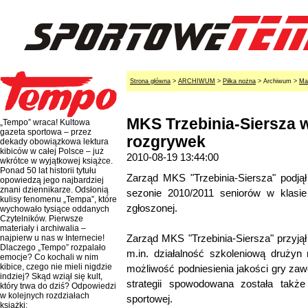
Strona główna
>
ARCHIWUM
>
Piłka nożna
> Archiwum >
Ma
MKS Trzebinia-Siersza 
„Tempo” wraca! Kultowa
gazeta sportowa – przez
rozgrywek
dekady obowiązkowa lektura
kibiców w całej Polsce – już
2010-08-19 13:44:00
wkrótce w wyjątkowej książce.
Ponad 50 lat historii tytułu
Zarząd MKS "Trzebinia-Siersza" podją
opowiedzą jego najbardziej
znani dziennikarze. Odsłonią
sezonie 2010/2011 seniorów w klasie
kulisy fenomenu „Tempa”, które
zgłoszonej.
wychowało tysiące oddanych
Czytelników. Pierwsze
materiały i archiwalia –
Zarząd MKS "Trzebinia-Siersza" przyjął
najpierw u nas w Internecie!
Dlaczego „Tempo” rozpalało
m.in. działalność szkoleniową drużyn
emocje? Co kochali w nim
kibice, czego nie mieli nigdzie
możliwość podniesienia jakości gry za
indziej? Skąd wziął się kult,
strategii spowodowana została także
który trwa do dziś? Odpowiedzi
w kolejnych rozdziałach
sportowej.
książki: