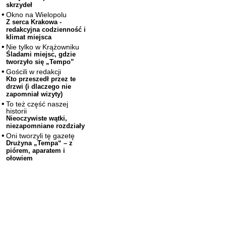
skrzydeł
Okno na Wielopolu
Z serca Krakowa -
redakcyjna codzienność i
klimat miejsca
Nie tylko w Krążowniku
Śladami miejsc, gdzie
tworzyło się „Tempo”
Gościli w redakcji
Kto przeszedł przez te
drzwi (i dlaczego nie
zapomniał wizyty)
To też część naszej
historii
Nieoczywiste wątki,
niezapomniane rozdziały
Oni tworzyli tę gazetę
Drużyna „Tempa“ – z
piórem, aparatem i
ołowiem