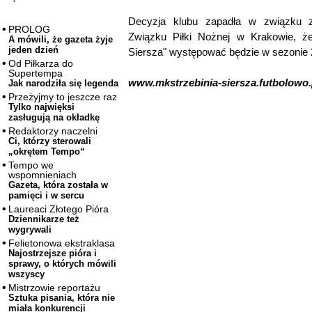
Decyzja klubu zapadła w związku z
PROLOG
Związku Piłki Nożnej w Krakowie, ż
A mówili, że gazeta żyje
jeden dzień
Siersza" występować będzie w sezonie 2
Od Piłkarza do
Supertempa
www.mkstrzebinia-siersza.futbolowo.
Jak narodziła się legenda
Przeżyjmy to jeszcze raz
Tylko najwięksi
zasługują na okładkę
Redaktorzy naczelni
Ci, którzy sterowali
„okrętem Tempo“
Tempo we
wspomnieniach
Gazeta, która została w
pamięci i w sercu
Laureaci Złotego Pióra
Dziennikarze też
wygrywali
Felietonowa ekstraklasa
Najostrzejsze pióra i
sprawy, o których mówili
wszyscy
Mistrzowie reportażu
Sztuka pisania, która nie
miała konkurencji