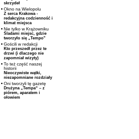
skrzydeł
Okno na Wielopolu
Z serca Krakowa -
redakcyjna codzienność i
klimat miejsca
Nie tylko w Krążowniku
Śladami miejsc, gdzie
tworzyło się „Tempo”
Gościli w redakcji
Kto przeszedł przez te
drzwi (i dlaczego nie
zapomniał wizyty)
To też część naszej
historii
Nieoczywiste wątki,
niezapomniane rozdziały
Oni tworzyli tę gazetę
Drużyna „Tempa“ – z
piórem, aparatem i
ołowiem