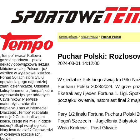
Strona główna
>
ARCHIWUM
>
Puchar Polski
Puchar Polski: Rozloso
„Tempo” wraca! Kultowa
gazeta sportowa – przez
2024-03-01 14:12:00
dekady obowiązkowa lektura
kibiców w całej Polsce – już
wkrótce w wyjątkowej książce.
Ponad 50 lat historii tytułu
W siedzibie Polskiego Związku Piłki Noż
opowiedzą jego najbardziej
Pucharu Polski 2023/2024. W grze poz
znani dziennikarze. Odsłonią
kulisy fenomenu „Tempa”, które
Ekstraklasy i jeden Fortuna 1. Ligi. Spo
wychowało tysiące oddanych
Czytelników. Pierwsze
początku kwietnia, natomiast finał 2 
materiały i archiwalia –
najpierw u nas w Internecie!
Dlaczego „Tempo” rozpalało
Pary 1/2 finału Fortuna Pucharu Polski 
emocje? Co kochali w nim
Pogoń Szczecin – Jagiellonia Białystok
kibice, czego nie mieli nigdzie
indziej? Skąd wziął się kult,
Wisła Kraków – Piast Gliwice
który trwa do dziś? Odpowiedzi
w kolejnych rozdziałach
książki: