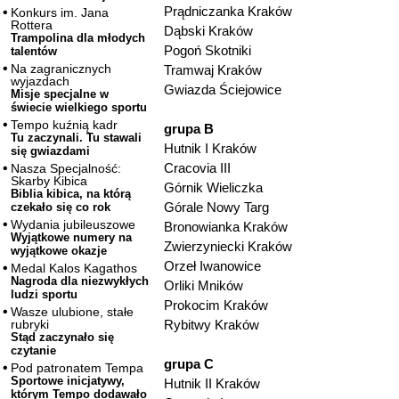
Prądniczanka Kraków
Konkurs im. Jana
Rottera
Dąbski Kraków
Trampolina dla młodych
Pogoń Skotniki
talentów
Na zagranicznych
Tramwaj Kraków
wyjazdach
Gwiazda Ściejowice
Misje specjalne w
świecie wielkiego sportu
Tempo kuźnią kadr
grupa B
Tu zaczynali. Tu stawali
Hutnik I Kraków
się gwiazdami
Cracovia III
Nasza Specjalność:
Skarby Kibica
Górnik Wieliczka
Biblia kibica, na którą
Górale Nowy Targ
czekało się co rok
Wydania jubileuszowe
Bronowianka Kraków
Wyjątkowe numery na
Zwierzyniecki Kraków
wyjątkowe okazje
Orzeł Iwanowice
Medal Kalos Kagathos
Nagroda dla niezwykłych
Orliki Mników
ludzi sportu
Prokocim Kraków
Wasze ulubione, stałe
Rybitwy Kraków
rubryki
Stąd zaczynało się
czytanie
grupa C
Pod patronatem Tempa
Sportowe inicjatywy,
Hutnik II Kraków
którym Tempo dodawało