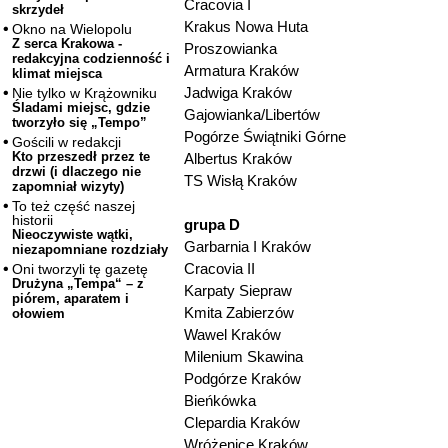
Cracovia I
skrzydeł
Krakus Nowa Huta
Okno na Wielopolu
Z serca Krakowa -
Proszowianka
redakcyjna codzienność i
Armatura Kraków
klimat miejsca
Jadwiga Kraków
Nie tylko w Krążowniku
Śladami miejsc, gdzie
Gajowianka/Libertów
tworzyło się „Tempo”
Pogórze Świątniki Górne
Gościli w redakcji
Kto przeszedł przez te
Albertus Kraków
drzwi (i dlaczego nie
TS Wisłą Kraków
zapomniał wizyty)
To też część naszej
historii
grupa D
Nieoczywiste wątki,
Garbarnia I Kraków
niezapomniane rozdziały
Cracovia II
Oni tworzyli tę gazetę
Drużyna „Tempa“ – z
Karpaty Siepraw
piórem, aparatem i
Kmita Zabierzów
ołowiem
Wawel Kraków
Milenium Skawina
Podgórze Kraków
Bieńkówka
Clepardia Kraków
Wróżenice Kraków