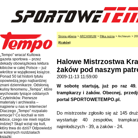
Strona główna
>
ARCHIWUM
>
Piłka nożna
> Archiwum > 20
(Kraków)
„Tempo” wraca! Kultowa
gazeta sportowa – przez
Halowe Mistrzostwa Kra
dekady obowiązkowa lektura
kibiców w całej Polsce – już
żaków pod naszym pat
wkrótce w wyjątkowej książce.
2009-11-13 11:59:00
Ponad 50 lat historii tytułu
opowiedzą jego najbardziej
znani dziennikarze. Odsłonią
W sobotę startują, już po raz 49.
kulisy fenomenu „Tempa”, które
trampkarzy i żaków. Obecnej, przedj
wychowało tysiące oddanych
Czytelników. Pierwsze
portal SPORTOWETEMPO.pl.
materiały i archiwalia –
najpierw u nas w Internecie!
Dlaczego „Tempo” rozpalało
Do mistrzostw zgłosiło się aż 145 dru
emocje? Co kochali w nim
wystartuje 40 zespołów, trampka
kibice, czego nie mieli nigdzie
indziej? Skąd wziął się kult,
najmłodszych - 39, a żaków - 24.
który trwa do dziś? Odpowiedzi
w kolejnych rozdziałach
książki: