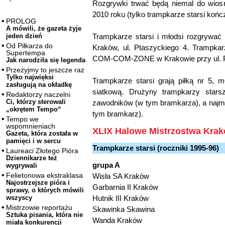
Rozgrywki trwać będą niemal do wiosn
2010 roku (tylko trampkarze starsi kończ
PROLOG
A mówili, że gazeta żyje
Trampkarze starsi i młodsi rozgrywa
jeden dzień
Od Piłkarza do
Kraków, ul. Ptaszyckiego 4. Trampkar
Supertempa
COM-COM-ZONE w Krakowie przy ul. P
Jak narodziła się legenda
Przeżyjmy to jeszcze raz
Tylko najwięksi
Trampkarze starsi grają piłką nr 5, mł
zasługują na okładkę
siatkową. Drużyny trampkarzy stars
Redaktorzy naczelni
Ci, którzy sterowali
zawodników (w tym bramkarza), a najm
„okrętem Tempo“
tym bramkarz).
Tempo we
wspomnieniach
XLIX Halowe Mistrzostwa Krak
Gazeta, która została w
pamięci i w sercu
Trampkarze starsi (roczniki 1995-96)
Laureaci Złotego Pióra
Dziennikarze też
grupa A
wygrywali
Felietonowa ekstraklasa
Wisła SA Kraków
Najostrzejsze pióra i
Garbarnia II Kraków
sprawy, o których mówili
Hutnik III Kraków
wszyscy
Mistrzowie reportażu
Skawinka Skawina
Sztuka pisania, która nie
Wanda Kraków
miała konkurencji