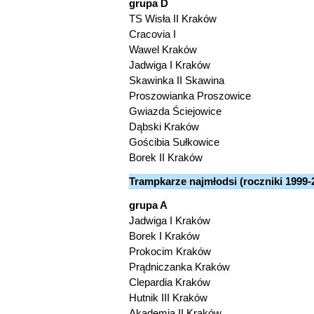
grupa D
TS Wisła II Kraków
Cracovia I
Wawel Kraków
Jadwiga I Kraków
Skawinka II Skawina
Proszowianka Proszowice
Gwiazda Ściejowice
Dąbski Kraków
Gościbia Sułkowice
Borek II Kraków
Trampkarze najmłodsi (roczniki 1999-
grupa A
Jadwiga I Kraków
Borek I Kraków
Prokocim Kraków
Prądniczanka Kraków
Clepardia Kraków
Hutnik III Kraków
Akademia II Kraków