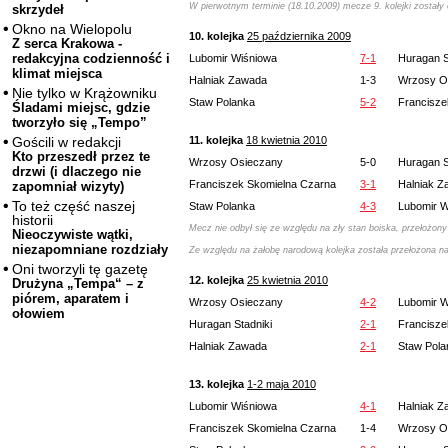
W pierwotnym terminie (18.10.2009) mecze 9. kolejki zosta
skrzydeł
Okno na Wielopolu
10. kolejka
25 października 2009
Z serca Krakowa -
redakcyjna codzienność i
Lubomir Wiśniowa
7-1
Huragan S
klimat miejsca
Halniak Zawada
1-3
Wrzosy O
Nie tylko w Krążowniku
Staw Polanka
5-2
Francisze
Śladami miejsc, gdzie
tworzyło się „Tempo”
11. kolejka
18 kwietnia 2010
Gościli w redakcji
Kto przeszedł przez te
Wrzosy Osieczany
5-0
Huragan S
drzwi (i dlaczego nie
Franciszek Skomielna Czarna
3-1
Halniak 
zapomniał wizyty)
To też część naszej
Staw Polanka
4-3
Lubomir W
historii
Mecz nie odbył się ze względu na zły stan boiska, przełożony
Nieoczywiste wątki,
niezapomniane rozdziały
Ze względu na żałobę narodową kolejka została przełożona n
Oni tworzyli tę gazetę
12. kolejka
25 kwietnia 2010
Drużyna „Tempa“ – z
piórem, aparatem i
Wrzosy Osieczany
4-2
Lubomir W
ołowiem
Huragan Stadniki
2-1
Francisze
Halniak Zawada
2-1
Staw Pola
13. kolejka
1-2 maja 2010
Lubomir Wiśniowa
4-1
Halniak 
Franciszek Skomielna Czarna
1-4
Wrzosy O