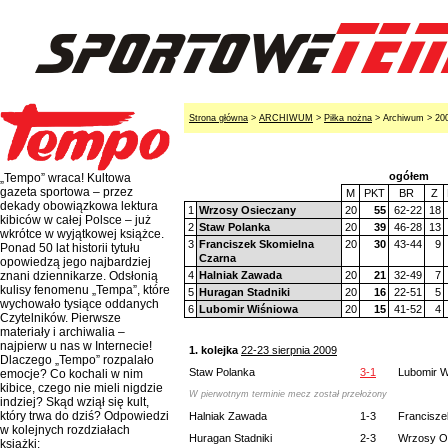
Strona główna
>
ARCHIWUM
>
Piłka nożna
> Archiwum > 20
ogółem
„Tempo” wraca! Kultowa
gazeta sportowa – przez
M
PKT
BR
Z
dekady obowiązkowa lektura
1
Wrzosy Osieczany
20
55
62-22
18
kibiców w całej Polsce – już
2
Staw Polanka
20
39
46-28
13
wkrótce w wyjątkowej książce.
3
Franciszek Skomielna
20
30
43-44
9
Ponad 50 lat historii tytułu
Czarna
opowiedzą jego najbardziej
4
Halniak Zawada
20
21
32-49
7
znani dziennikarze. Odsłonią
kulisy fenomenu „Tempa”, które
5
Huragan Stadniki
20
16
22-51
5
wychowało tysiące oddanych
6
Lubomir Wiśniowa
20
15
41-52
4
Czytelników. Pierwsze
materiały i archiwalia –
najpierw u nas w Internecie!
1. kolejka
22-23 sierpnia 2009
Dlaczego „Tempo” rozpalało
Staw Polanka
3-1
Lubomir W
emocje? Co kochali w nim
kibice, czego nie mieli nigdzie
W pierwotnym terminie mecz został przełożony
indziej? Skąd wziął się kult,
który trwa do dziś? Odpowiedzi
Halniak Zawada
1-3
Francisze
w kolejnych rozdziałach
Huragan Stadniki
2-3
Wrzosy O
książki: