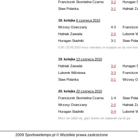
Franciszek Skomielna Czarna
3-2
Huragan S
Staw Polanka
3-1
Halniak 
18. kolejka
6 czerwca 2010
Wrzosy Osieczany
4-3
Francisze
Halniak Zawada
2-0
Lubomir W
Huragan Stadniki
3-1
Staw Pola
6.06 i 25.06.2010 mecz odwołany ze względu na zły stan bois
19. kolejka
13 czerwca 2010
Halniak Zawada
3-0
Huragan S
Lubomir Wiśniowa
3-3
Francisze
Staw Polanka
0-1
Wrzosy O
20. kolejka
20 czerwca 2010
Franciszek Skomielna Czarna
1-4
Staw Pola
Wrzosy Osieczany
2-0
Halniak 
Huragan Stadniki
0-4
Lubomir W
Mecz nie odbył się, gdyż boisko nie nadawało się do gry
2009 Sportowetempo.pl © Wszelkie prawa zastrzeżone