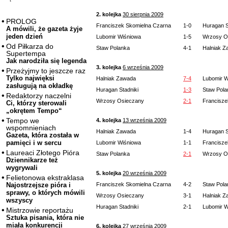
2. kolejka
30 sierpnia 2009
PROLOG
Franciszek Skomielna Czarna
1-0
Huragan S
A mówili, że gazeta żyje
jeden dzień
Lubomir Wiśniowa
1-5
Wrzosy O
Od Piłkarza do
Staw Polanka
4-1
Halniak 
Supertempa
Jak narodziła się legenda
3. kolejka
6 września 2009
Przeżyjmy to jeszcze raz
Tylko najwięksi
Halniak Zawada
7-4
Lubomir W
zasługują na okładkę
Huragan Stadniki
1-3
Staw Pola
Redaktorzy naczelni
Wrzosy Osieczany
2-1
Francisze
Ci, którzy sterowali
„okrętem Tempo“
Tempo we
4. kolejka
13 września 2009
wspomnieniach
Halniak Zawada
1-4
Huragan S
Gazeta, która została w
pamięci i w sercu
Lubomir Wiśniowa
1-1
Francisze
Laureaci Złotego Pióra
Staw Polanka
2-1
Wrzosy O
Dziennikarze też
wygrywali
5. kolejka
20 września 2009
Felietonowa ekstraklasa
Franciszek Skomielna Czarna
4-2
Staw Pola
Najostrzejsze pióra i
sprawy, o których mówili
Wrzosy Osieczany
3-1
Halniak 
wszyscy
Huragan Stadniki
2-1
Lubomir W
Mistrzowie reportażu
Sztuka pisania, która nie
miała konkurencji
6. kolejka
27 września 2009