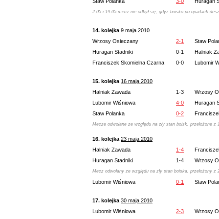
Staw Polanka
3-0
Huragan S
2.05 i 19.05 mecz nie odbył się, gdyż boisko po opadach des
14. kolejka
9 maja 2010
Wrzosy Osieczany
2-1
Staw Pola
Huragan Stadniki
0-1
Halniak 
Franciszek Skomielna Czarna
0-0
Lubomir W
15. kolejka
16 maja 2010
Halniak Zawada
1-3
Wrzosy O
Lubomir Wiśniowa
4-0
Huragan S
Staw Polanka
0-2
Francisze
Mecze odwołane ze względu na zły stan boisk, przełożone z 
16. kolejka
23 maja 2010
Halniak Zawada
1-4
Francisze
Huragan Stadniki
1-4
Wrzosy O
Mecz odwołany ze względu na zły stan boiska, przełożony z 
Lubomir Wiśniowa
0-1
Staw Pola
17. kolejka
30 maja 2010
Lubomir Wiśniowa
2-3
Wrzosy O