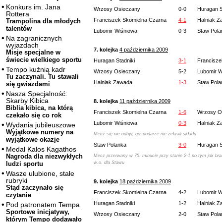
Konkurs im. Jana
Wrzosy Osieczany
0-0
Huragan S
Rottera
Franciszek Skomielna Czarna
4-1
Halniak 
Trampolina dla młodych
talentów
Lubomir Wiśniowa
0-3
Staw Pola
Na zagranicznych
wyjazdach
7. kolejka
4 października 2009
Misje specjalne w
świecie wielkiego sportu
Huragan Stadniki
3-1
Francisze
Tempo kuźnią kadr
Wrzosy Osieczany
5-2
Lubomir W
Tu zaczynali. Tu stawali
Halniak Zawada
1-3
Staw Pola
się gwiazdami
Nasza Specjalność:
Skarby Kibica
8. kolejka
11 października 2009
Biblia kibica, na którą
Franciszek Skomielna Czarna
1-6
Wrzosy O
czekało się co rok
Lubomir Wiśniowa
0-3
Halniak 
Wydania jubileuszowe
Wyjątkowe numery na
Mecz się nie odbył, gospodarze nie zebrali składu
wyjątkowe okazje
Staw Polanka
3-0
Huragan S
Medal Kalos Kagathos
Nagroda dla niezwykłych
Mecz przerwany w 75. minucie przy stanie 2-1 po tym jak bra
w.o. dla Stawu
ludzi sportu
Wasze ulubione, stałe
rubryki
9. kolejka
18 października 2009
Stąd zaczynało się
Franciszek Skomielna Czarna
4-2
Lubomir W
czytanie
Huragan Stadniki
1-2
Halniak 
Pod patronatem Tempa
Sportowe inicjatywy,
Wrzosy Osieczany
2-0
Staw Pola
którym Tempo dodawało