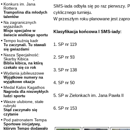
Konkurs im. Jana
SMS-iada odbyła się po raz pierwszy. P
Rottera
cyklicznego turnieju.
Trampolina dla młodych
talentów
W przeszłym roku planowane jest zapros
Na zagranicznych
wyjazdach
Misje specjalne w
Klasyfikacja końcowa I SMS-iady:
świecie wielkiego sportu
Tempo kuźnią kadr
1. SP nr 119
Tu zaczynali. Tu stawali
się gwiazdami
Nasza Specjalność:
2. SP nr 93
Skarby Kibica
Biblia kibica, na którą
czekało się co rok
3. SP nr 138
Wydania jubileuszowe
Wyjątkowe numery na
wyjątkowe okazje
4. SP nr 50
Medal Kalos Kagathos
Nagroda dla niezwykłych
5. SP w Zielonkach im. Jana Pawła II
ludzi sportu
Wasze ulubione, stałe
rubryki
6. SP nr 153
Stąd zaczynało się
czytanie
Pod patronatem Tempa
Sportowe inicjatywy,
którym Tempo dodawało