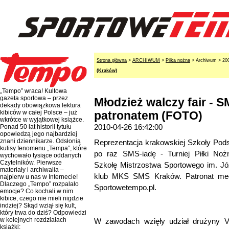
Strona główna
>
ARCHIWUM
>
Piłka nożna
> Archiwum > 20
(Kraków)
„Tempo” wraca! Kultowa
gazeta sportowa – przez
Młodzież walczy fair - 
dekady obowiązkowa lektura
kibiców w całej Polsce – już
patronatem (FOTO)
wkrótce w wyjątkowej książce.
2010-04-26 16:42:00
Ponad 50 lat historii tytułu
opowiedzą jego najbardziej
znani dziennikarze. Odsłonią
Reprezentacja krakowskiej Szkoły Pod
kulisy fenomenu „Tempa”, które
po raz SMS-iadę - Turniej Piłki Noż
wychowało tysiące oddanych
Czytelników. Pierwsze
Szkołę Mistrzostwa Sportowego im. J
materiały i archiwalia –
klub MKS SMS Kraków. Patronat medi
najpierw u nas w Internecie!
Dlaczego „Tempo” rozpalało
Sportowetempo.pl.
emocje? Co kochali w nim
kibice, czego nie mieli nigdzie
indziej? Skąd wziął się kult,
który trwa do dziś? Odpowiedzi
w kolejnych rozdziałach
W zawodach wzięły udział drużyny V-
książki: