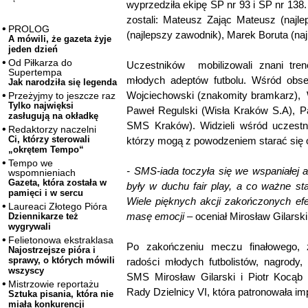
wyprzedziła ekipę SP nr 93 i SP nr 138
zostali: Mateusz Zając Mateusz (najle
PROLOG
(najlepszy zawodnik), Marek Boruta (na
A mówili, że gazeta żyje
jeden dzień
Od Piłkarza do
Uczestników mobilizowali znani tren
Supertempa
młodych adeptów futbolu. Wśród obser
Jak narodziła się legenda
Wojciechowski (znakomity bramkarz), 
Przeżyjmy to jeszcze raz
Tylko najwięksi
Paweł Regulski (Wisła Kraków S.A), 
zasługują na okładkę
SMS Kraków). Widzieli wśród uczestn
Redaktorzy naczelni
Ci, którzy sterowali
którzy mogą z powodzeniem starać się 
„okrętem Tempo“
Tempo we
- SMS-iada toczyła się we wspaniałej
wspomnieniach
Gazeta, która została w
były w duchu fair play, a co ważne s
pamięci i w sercu
Wiele pięknych akcji zakończonych ef
Laureaci Złotego Pióra
masę emocji
– oceniał Mirosław Gilarsk
Dziennikarze też
wygrywali
Felietonowa ekstraklasa
Po zakończeniu meczu finałowego,
Najostrzejsze pióra i
sprawy, o których mówili
radości młodych futbolistów, nagrody,
wszyscy
SMS Mirosław Gilarski i Piotr Kocą
Mistrzowie reportażu
Rady Dzielnicy VI, która patronowała im
Sztuka pisania, która nie
miała konkurencji