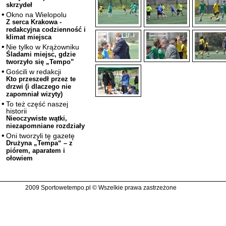
skrzydeł
Okno na Wielopolu
Z serca Krakowa -
redakcyjna codzienność i
klimat miejsca
Nie tylko w Krążowniku
Śladami miejsc, gdzie
tworzyło się „Tempo”
Gościli w redakcji
Kto przeszedł przez te
drzwi (i dlaczego nie
zapomniał wizyty)
To też część naszej
historii
Nieoczywiste wątki,
niezapomniane rozdziały
Oni tworzyli tę gazetę
Drużyna „Tempa“ – z
piórem, aparatem i
ołowiem
2009 Sportowetempo.pl © Wszelkie prawa zastrzeżone