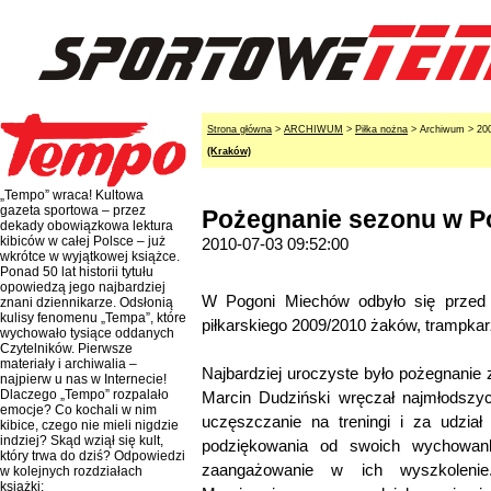
Strona główna
>
ARCHIWUM
>
Piłka nożna
> Archiwum > 20
(Kraków)
„Tempo” wraca! Kultowa
gazeta sportowa – przez
Pożegnanie sezonu w P
dekady obowiązkowa lektura
kibiców w całej Polsce – już
2010-07-03 09:52:00
wkrótce w wyjątkowej książce.
Ponad 50 lat historii tytułu
opowiedzą jego najbardziej
W Pogoni Miechów odbyło się przed 
znani dziennikarze. Odsłonią
kulisy fenomenu „Tempa”, które
piłkarskiego 2009/2010 żaków, trampkarz
wychowało tysiące oddanych
Czytelników. Pierwsze
materiały i archiwalia –
Najbardziej uroczyste było pożegnanie
najpierw u nas w Internecie!
Dlaczego „Tempo” rozpalało
Marcin Dudziński wręczał najmłodsz
emocje? Co kochali w nim
uczęszczanie na treningi i za udzia
kibice, czego nie mieli nigdzie
indziej? Skąd wziął się kult,
podziękowania od swoich wychowank
który trwa do dziś? Odpowiedzi
zaangażowanie w ich wyszkolenie
w kolejnych rozdziałach
książki: