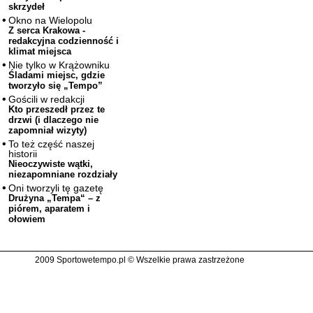
skrzydeł
Okno na Wielopolu
Z serca Krakowa -
redakcyjna codzienność i
klimat miejsca
Nie tylko w Krążowniku
Śladami miejsc, gdzie
tworzyło się „Tempo”
Gościli w redakcji
Kto przeszedł przez te
drzwi (i dlaczego nie
zapomniał wizyty)
To też część naszej
historii
Nieoczywiste wątki,
niezapomniane rozdziały
Oni tworzyli tę gazetę
Drużyna „Tempa“ – z
piórem, aparatem i
ołowiem
2009 Sportowetempo.pl © Wszelkie prawa zastrzeżone