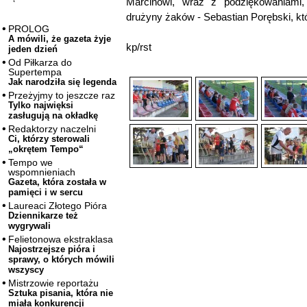
Marcinowi, wraz z podziękowaniami, 
drużyny żaków - Sebastian Porębski, kt
PROLOG
A mówili, że gazeta żyje
kp/rst
jeden dzień
Od Piłkarza do
Supertempa
Jak narodziła się legenda
Przeżyjmy to jeszcze raz
Tylko najwięksi
zasługują na okładkę
Redaktorzy naczelni
Ci, którzy sterowali
„okrętem Tempo“
Tempo we
wspomnieniach
Gazeta, która została w
pamięci i w sercu
Laureaci Złotego Pióra
Dziennikarze też
wygrywali
Felietonowa ekstraklasa
Najostrzejsze pióra i
sprawy, o których mówili
wszyscy
Mistrzowie reportażu
Sztuka pisania, która nie
miała konkurencji